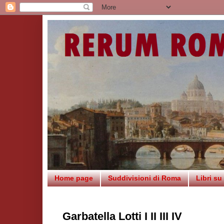
Home page
Suddivisioni di Roma
Libri s
Garbatella Lotti I II III IV