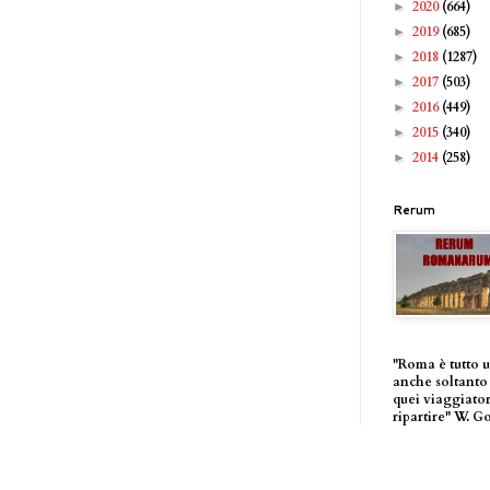
2020
(664)
►
2019
(685)
►
2018
(1287)
►
2017
(503)
►
2016
(449)
►
2015
(340)
►
2014
(258)
►
Rerum
"Roma è tutto 
anche soltanto 
quei viaggiator
ripartire" W. G