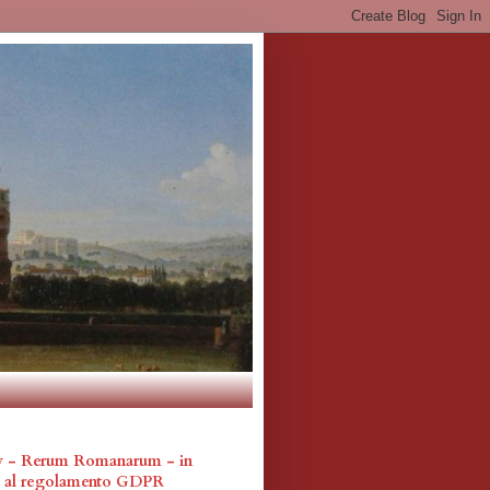
cy - Rerum Romanarum - in
a al regolamento GDPR