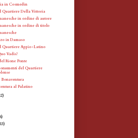
ia in Cosmedin
 Quartiere Della Vittoria
manesche in ordine di autore
manesche in ordine di titolo
omanesche
nzo in Damaso
l Quartiere Appio-Latino
uo Vadis?
del Rione Ponte
monumenti del Quartiere
olense
n Bonaventura
entura al Palatino
12)
)
6)
(13)