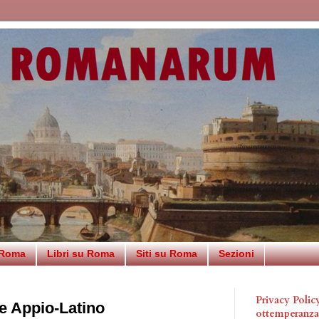
 Roma
Libri su Roma
Siti su Roma
Sezioni
Privacy Poli
e Appio-Latino
ottemperanz