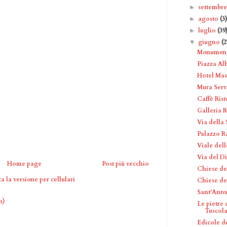
settembr
►
agosto
(3
►
luglio
(39
►
giugno
(2
▼
Monumento
Piazza Al
Hotel Mas
Mura Serv
Caffè Rist
Galleria 
Via della 
Palazzo Ra
Viale del
Via del D
Home page
Post più vecchio
Chiese de
a la versione per cellulari
Chiese de
Sant'Anto
m)
Le pietre
Tuscol
Edicole d