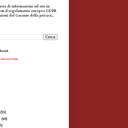
erie di informazioni sul sito in
con il regolamento europeo GDPR
zioni del Garante della privacy...
ebook
Romanarum
e
(55)
e
(40)
3)