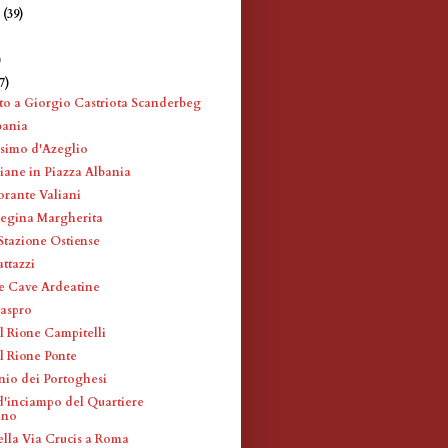
e
(39)
)
)
7)
 a Giorgio Castriota Scanderbeg
bania
simo d'Azeglio
iane in Piazza Albania
orante Valiani
Regina Margherita
Stazione Ostiense
ttazzi
le Cave Ardeatine
iaspro
l Rione Campitelli
l Rione Ponte
nio dei Portoghesi
 d'inciampo del Quartiere
ano
ella Via Crucis a Roma