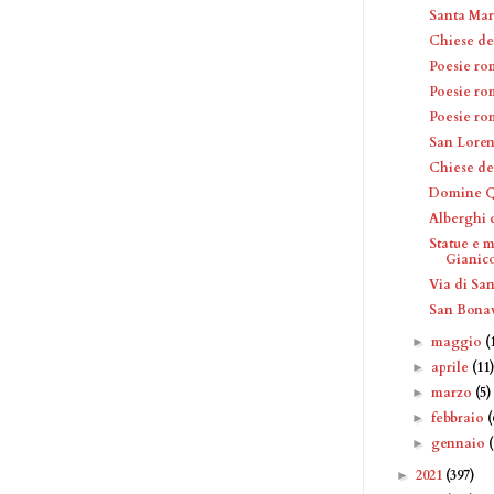
Santa Mar
Chiese del
Poesie ro
Poesie ro
Poesie r
San Lore
Chiese de
Domine Q
Alberghi 
Statue e 
Gianic
Via di Sa
San Bonav
maggio
(
►
aprile
(11
►
marzo
(5)
►
febbraio
(
►
gennaio
►
2021
(397)
►