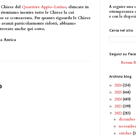
A seguire una s
e Chiese del
Quartiere Appio-Latino
, elencate in
ottemperanza 
 riteniamo inserire tutte le Chiese la cui
e con le disposi
che se sconsacrata. Per quanto riguarda le Chiese
o avanzi particolarmente ridotti, abbiamo
 trovate anche qui sotto.
Cerca nel sito
ia Antica
Seguici su Fac
Rerum 
Archivio blog
o
2026
(154)
►
2025
(464)
►
2024
(489)
►
2023
(199)
►
2022
(283)
▼
dicembr
►
novembr
►
ottobre
(3
►