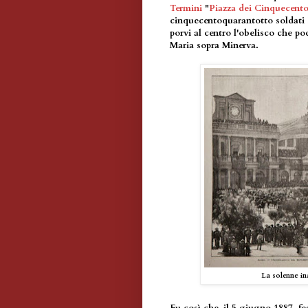
Termini
"
Piazza dei Cinquecent
cinquecentoquarantotto soldati I
porvi al centro l'obelisco che po
Maria sopra Minerva.
La solenne in