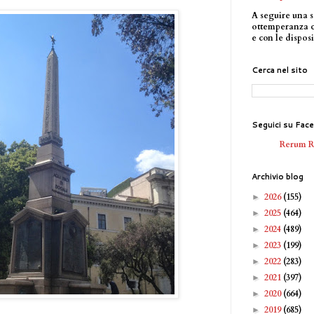
A seguire una s
ottemperanza 
e con le disposi
Cerca nel sito
Seguici su Fac
Rerum 
Archivio blog
2026
(155)
►
2025
(464)
►
2024
(489)
►
2023
(199)
►
2022
(283)
►
2021
(397)
►
2020
(664)
►
2019
(685)
►