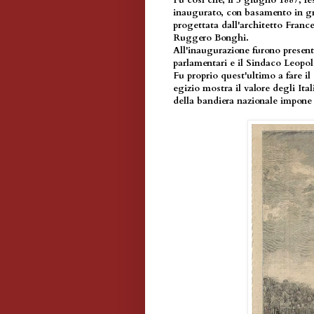
Fu così che, il 5 giugno 1887, fe
inaugurato, con basamento in gra
progettata dall'architetto France
Ruggero Bonghi.
All'inaugurazione furono present
parlamentari e il Sindaco Leopol
Fu proprio quest'ultimo a fare il
egizio mostra il valore degli It
della bandiera nazionale impone il