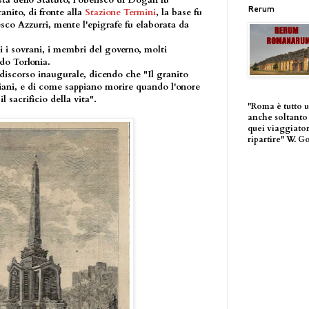
sta dello Statuto, l'obelisco di Dogali fu
Rerum
nito, di fronte alla
Stazione Termini
, la base fu
sco Azzurri, mente l'epigrafe fu elaborata da
i i sovrani, i membri del governo, molti
do Torlonia.
 discorso inaugurale, dicendo che "Il granito
aliani, e di come sappiano morire quando l'onore
 sacrificio della vita".
"Roma è tutto 
anche soltanto 
quei viaggiator
ripartire" W. G