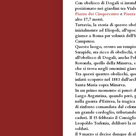
Con obelisco di Dogali si inten
posizionato nei giardini tra Vial
Piazza dei Cinquecento
e
Piazza
alto 17,7 metri.
Tuttavia, la storia di questo obeli
inizialmente ad Eliopoli, all'epo
giunse a Roma per volontà dell'I
Campense.
Questo luogo, ovvero un tempio 
Serapide, era ricco di obelischi,
all'obelisco di Dogali, anche l'o
Rotonda, quello della Minerva, s
che si trova negli omonimi giard
Tra questi quattro obelischi, que
infatti scoperto nel 1883 dall'a
Santa Maria sopra Minerva.
In un primo momento si pensò di 
Largo Argentina, quando però, per
nella guerra d'Eritrea, la tragic
di rinforzo comandata dal colonne
un grande cordoglio, tributando,
caduti. Il 15 febbraio il Consig
Leopoldo Torlonia, deliberò la 
soldati.
Il 9 marzo si decise dunque di ri