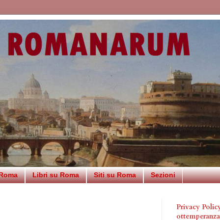
 Roma
Libri su Roma
Siti su Roma
Sezioni
Privacy Poli
ottemperanz