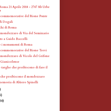
Roma 21 Aprile 2014 - 2767 Ab Urbe
a
 commemorative del Rione Ponte
di Dogali
schi di Roma
 mondezzaro di Via del Seminario
 a Guido Baccelli
 e i monumenti di Roma
 commemorative del Rione Trevi
 mondezzaro di Vicolo del Grifone
 Gianicolense
e targhe che proibiscono di fare il
 che proibiscono il mondezzaro
memoria di Altiero Spinelli
)
5)
(30)