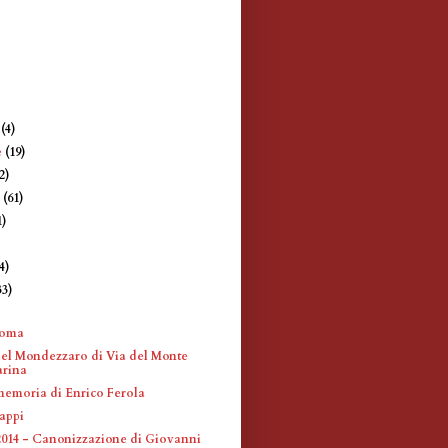
e
(4)
e
(19)
2)
e
(61)
1)
4)
33)
)
Roma
del Mondezzaro di Via del Monte
arina
memoria di Enrico Ferola
appi
 2014 - Canonizzazione di Giovanni