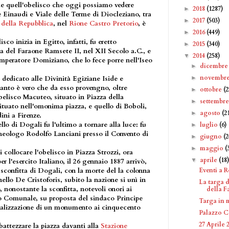
de quell'obelisco che oggi possiamo vedere
2018
(1287)
►
e Einaudi e Viale delle Terme di Diocleziano, tra
2017
(503)
►
 della Repubblica
, nel
Rione Castro Pretorio
, è
2016
(449)
►
sco inizia in Egitto, infatti, fu eretto
2015
(340)
►
ca del Faraone Ramsete II, nel XII Secolo a.C., e
2014
(258)
▼
mperatore Domiziano, che lo fece porre nell'Iseo
dicembr
►
novembr
►
dedicato alle Divinità Egiziane Iside e
 tanto è vero che da esso provengno, oltre
ottobre
(2
►
belisco Macuteo, situato in Piazza della
settembr
►
ituato nell'omonima piazza, e quello di Boboli,
agosto
(2
►
ini a Firenze.
llo di Dogali fu l'ultimo a tornare alla luce: fu
luglio
(6)
►
rcheologo Rodolfo Lanciani presso il Convento di
giugno
(2
►
maggio
(
►
collocare l'obelisco in Piazza Strozzi, ora
aprile
(18
▼
 l'esercito Italiano, il 26 gennaio 1887 arrivò,
Eventi a 
a sconfitta di Dogali, con la morte del la colonna
llo De Cristoforis, subito la nazione si unì in
La targa 
 nonostante la sconfitta, notevoli onori ai
della F
lio Comunale, su proposta del sindaco Principe
Targa in 
realizzazione di un monumento ai cinquecento
Palazzo C
27 Aprile
battezzare la piazza davanti alla
Stazione