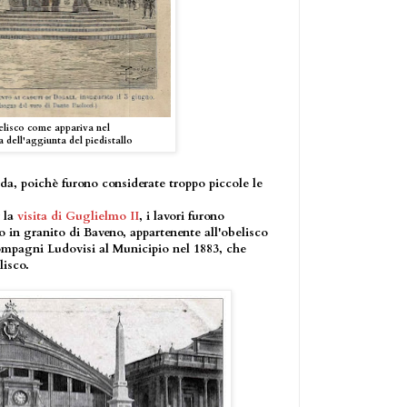
elisco come appariva nel
a dell'aggiunta del piedistallo
edda, poichè furono considerate troppo piccole le
r la
visita di Guglielmo II
, i lavori furono
lo in granito di Baveno, appartenente all'obelisco
ompagni Ludovisi al Municipio nel 1883, che
lisco.