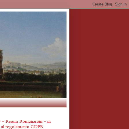
cy - Rerum Romanarum - in
a al regolamento GDPR