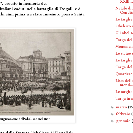
XXIII ...
o
", proprio in memoria dei
Natale di 
taliani caduti nella battaglia di Dogali, e di
Condit
chi anni prima era stato rinvenuto presso Santa
Le targhe
Obelisco 
Gli obeli
Targa del
Monumento
Le statue
Le targhe
Targa del
Quartiere
Lista dell
mond...
Le targhe
Targa in 
marzo
(15
►
febbraio
(
►
augurazione dell'obelisco nel 1887
gennaio
►