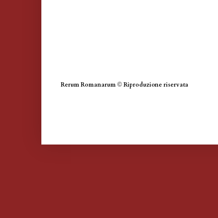
Rerum Romanarum
©
Riproduzione riservata