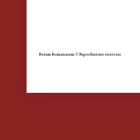
Rerum Romanarum
©
Riproduzione riservata