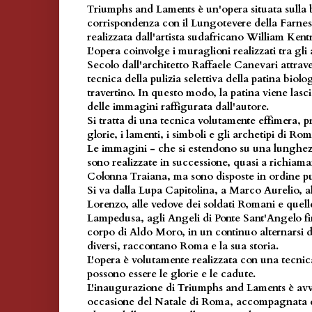
Triumphs and Laments è un'opera situata sulla 
corrispondenza con il Lungotevere della Farnes
realizzata dall'artista sudafricano William Kent
L'opera coinvolge i muraglioni realizzati tra gli
Secolo dall'architetto Raffaele Canevari attrav
tecnica della pulizia selettiva della patina biolo
travertino. In questo modo, la patina viene lasc
delle immagini raffigurata dall'autore.
Si tratta di una tecnica volutamente effimera, p
glorie, i lamenti, i simboli e gli archetipi di Rom
Le immagini - che si estendono su una lunghezz
sono realizzate in successione, quasi a richiamar
Colonna Traiana, ma sono disposte in ordine p
Si va dalla Lupa Capitolina, a Marco Aurelio,
Lorenzo, alle vedove dei soldati Romani e quell
Lampedusa, agli Angeli di Ponte Sant'Angelo fi
corpo di Aldo Moro, in un continuo alternarsi 
diversi, raccontano Roma e la sua storia.
L'opera è volutamente realizzata con una tecni
possono essere le glorie e le cadute.
L'inaugurazione di Triumphs and Laments è avve
occasione del Natale di Roma, accompagnata 