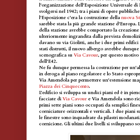
l'organizzazione dell'Esposizione Universale d
svolgersi nel 1942; tra i piani di opere pubbliche
l'Esposizione c'era la costruzione della
nuova St
sarebbe stata la più grande stazione d'Europa. L
della stazione avrebbe comportato la creazione
ulteriormente ingrandita dalla prevista demolizio
davano su via Giolitti, anche i due primi edifici
stati distrutti, il nuovo albergo avrebbe dunque
scenografica su
Via Cavour
, per questo motivo 
dell'E42.
Ne fu dunque permessa la costruzione per un'al
in deroga al piano regolatore e lo Stato espropri
Via Amendola per permettere un'estensione mag
Piazza dei Cinquecento
.
L'edificio si sviluppa su undici piani ed è in pieno
facciate di
Via Cavour
e Via Amendola sono rico
primi sette piani sono occupati da semplici fine
corniciature orizzontali e verticali. I due piani 
le finestre sono inquadrate da pilastri modanat
cornicione. Gli ultimi due livelli si sviluppano s