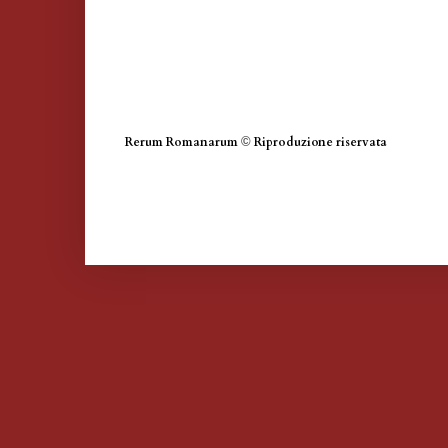
Rerum Romanarum
©
Riproduzione riservata