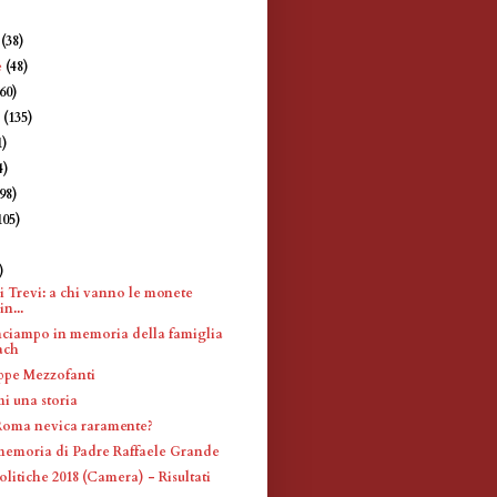
e
(38)
e
(48)
360)
e
(135)
1)
4)
198)
105)
)
)
i Trevi: a chi vanno le monete
in...
inciampo in memoria della famiglia
ach
ppe Mezzofanti
i una storia
Roma nevica raramente?
memoria di Padre Raffaele Grande
olitiche 2018 (Camera) - Risultati