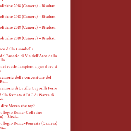
olitiche 2018 (Camera) - Risultati
olitiche 2018 (Camera) - Risultati
olitiche 2018 (Camera) - Risultati
olitiche 2018 (Camera) - Risultati
Arco della Ciambella
el Rosario di Via dell'Arco della
lla
dei vecchi lampioni a gas: dove si
o
memoria della concessione del
Ruf...
memoria di Lucilla Caporilli Ferro
 della fermata ATAC di Piazza di
a...
 dire Mezzo che top?
 Collegio Roma-Collatino
) - Elezi...
 Collegio Roma-Pomezia (Camera)
n...