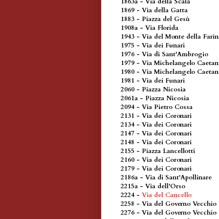
1863a - Via della Scala
1869 - Via della Gatta
1883 - Piazza del Gesù
1908a - Via Florida
1943 - Via del Monte della Farin
1975 - Via dei Funari
1976 - Via di Sant'Ambrogio
1979 - Via Michelangelo Caetan
1980 - Via Michelangelo Caetan
1981 - Via dei Funari
2060 - Piazza Nicosia
2061a - Piazza Nicosia
2094 - Via Pietro Cossa
2131 - Via dei Coronari
2134 - Via dei Coronari
2147 - Via dei Coronari
2148 - Via dei Coronari
2155 - Piazza Lancellotti
2160 - Via dei Coronari
2179 - Via dei Coronari
2186a - Via di Sant'Apollinare
2215a - Via dell'Orso
2224 -
Via del Cancello
2258 - Via del Governo Vecchio
2276 - Via del Governo Vecchio