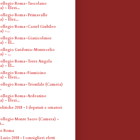
 Collegio Roma-Tuscolano
) - Elezi...
 Collegio Roma-Primavalle
) - Elez...
 Collegio Roma-Castel Giubileo
) -...
 Collegio Roma-Gianicolense
) - El...
 Collegio Guidonia-Montecelio
) - ...
 Collegio Roma-Torre Angela
) - El...
 Collegio Roma-Fiumicino
) - Elezi...
 Collegio Roma-Trionfale (Camera)
.
 Collegio Roma-Ardeatino
) - Elezi...
olitiche 2018 - I deputati e senatori
 Collegio Monte Sacro (Camera) -
...
ro Roma
Lazio 2018 - I consiglieri eletti