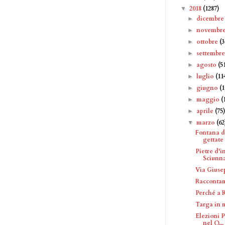
2018
(1287)
▼
dicembr
►
novembr
►
ottobre
(
►
settembr
►
agosto
(5
►
luglio
(11
►
giugno
(
►
maggio
(
►
aprile
(75
►
marzo
(62
▼
Fontana d
gettate 
Pietre d'
Sciunn
Via Giuse
Raccontam
Perché a 
Targa in 
Elezioni P
nel Q...