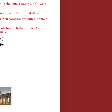
olitiche 2018 a Roma e nel Lazio -
memoria di Vittorio Mallozzi
che non saranno presenti a Roma e
..
pubblicano Italiano - ALA - I
i ...
61)
(40)