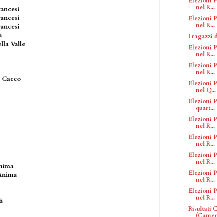
Elezioni P
nel R...
rancesi
rancesi
Elezioni P
nel R...
rancesi
a
I ragazzi 
lla Valle
Elezioni P
nel R...
Elezioni P
nel R...
l Cacco
Elezioni P
nel Q...
Elezioni P
quart...
Elezioni P
nel R...
Elezioni P
nel R...
Elezioni P
nel R...
Anima
Elezioni P
'Anima
nel R...
Elezioni P
nel R...
à
Risultati
(Camera