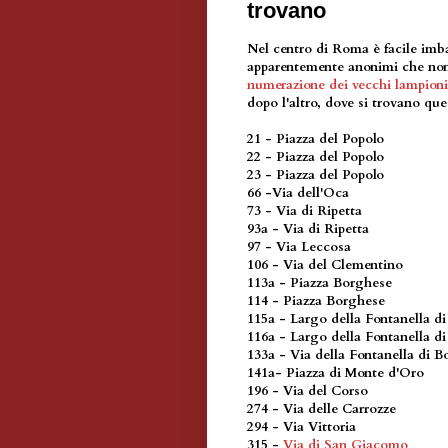
trovano
Nel centro di Roma è facile imba
apparentemente anonimi che non s
numerazione dei vecchi lampioni
dopo l'altro, dove si trovano que
21 - Piazza del Popolo
22 - Piazza del Popolo
23 - Piazza del Popolo
66 -Via dell'Oca
73 - Via di Ripetta
93a - Via di Ripetta
97 - Via Leccosa
106 - Via del Clementino
113a - Piazza Borghese
114 - Piazza Borghese
115a - Largo della Fontanella d
116a - Largo della Fontanella d
133a - Via della Fontanella di 
141a- Piazza di Monte d'Oro
196 - Via del Corso
274 - Via delle Carrozze
294 - Via Vittoria
315 -
Via di San Giacomo