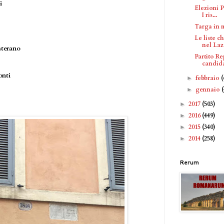
i
Elezioni P
I ris...
Targa in 
Le liste 
nel Laz.
aterano
Partito Re
candidat
onti
febbraio
(
►
gennaio
►
2017
(503)
►
2016
(449)
►
2015
(340)
►
2014
(258)
►
Rerum