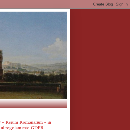
cy - Rerum Romanarum - in
a al regolamento GDPR