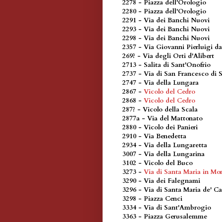
2278 - Piazza dell'Orologio
2280 - Piazza dell'Orologio
2291 - Via dei Banchi Nuovi
2293 - Via dei Banchi Nuovi
2298 - Via dei Banchi Nuovi
2357 - Via Giovanni Pierluigi da
269? - Via degli Orti d'Alibert
2713 - Salita di Sant'Onofrio
2737 - Via di San Francesco di S
2747 - Via della Lungara
2867 -
Vicolo del Cedro
2868 -
Vicolo del Cedro
287? - Vicolo della Scala
2877a - Via del Mattonato
2880 - Vicolo dei Panieri
2910 - Via Benedetta
2934 - Via della Lungaretta
3007 - Via della Lungarina
3102 - Vicolo del Buco
3273 -
Via di Santa Maria in Mon
3290 - Via dei Falegnami
3296 - Via di Santa Maria de' Ca
3298 - Piazza Cenci
3334 - Via di Sant'Ambrogio
3363 - Piazza Gerusalemme