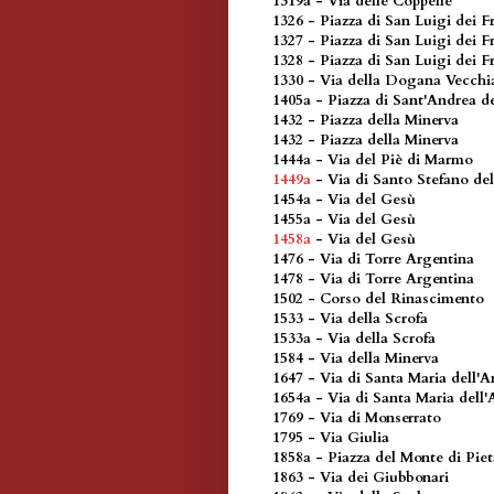
1319a - Via delle Coppelle
1326 - Piazza di San Luigi dei F
1327 - Piazza di San Luigi dei F
1328 - Piazza di San Luigi dei F
1330 - Via della Dogana Vecchi
1405a - Piazza di Sant'Andrea de
1432 - Piazza della Minerva
1432 - Piazza della Minerva
1444a - Via del Piè di Marmo
1449a
- Via di Santo Stefano de
1454a - Via del Gesù
1455a - Via del Gesù
1458a
- Via del Gesù
1476 - Via di Torre Argentina
1478 - Via di Torre Argentina
1502 - Corso del Rinascimento
1533 - Via della Scrofa
1533a - Via della Scrofa
1584 - Via della Minerva
1647 - Via di Santa Maria dell'
1654a - Via di Santa Maria dell
1769 - Via di Monserrato
1795 - Via Giulia
1858a - Piazza del Monte di Piet
1863 - Via dei Giubbonari