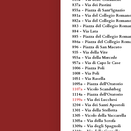
837a - Via dei Pastini
855a - Piazza di Sant'Ignazio
881a - Via del Collegio Roman
882a - Via del Collegio Roman
883 - Piazza del Collegio Roma
884 - Via Lata
885 - Piazza del Collegio Roma
886a - Piazza del Collegio Rom
896 - Piazza di San Macuto
935 - Via della Vite
955a - Via della Mercede
957a - Via di Capo le Case
1006 - Piazza Poli
1008 - Via Poli
1051 - Via Rasella
1095a - Piazza dell'Oratorio
1107a
- Vicolo Scanderbeg
1114a - Piazza dell'Oratorio
1199a
- Via dei Lucchesi
1204 - Via dei Santi Apostoli
1301 - Via della Stelletta
1305 - Vicolo della Vaccarella
1305a - Via della Scrofa
1309a - Via degli Spagnoli