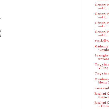
Elezioni P
nel R...
Elezioni P
nel R...
a
Elezioni P
nel R...
i
Elezioni P
nel R...
i
Via dell'
Madonna d
Ciambe
Le targhe 
trovan
Targa in 
Villino 
Targa in 
Pensilina
Monte S
Cosa vuol
Risultati
(Camera
Risultati
- Elezio