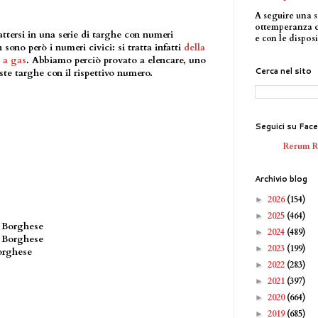
A seguire una s
ottemperanza 
ttersi in una serie di targhe con numeri
e con le disposi
ono però i numeri civici: si tratta infatti
della
 a gas
. Abbiamo perciò provato a elencare, uno
Cerca nel sito
ste targhe con il rispettivo numero.
Seguici su Fac
Rerum 
Archivio blog
2026
(154)
►
2025
(464)
►
i Borghese
2024
(489)
►
i Borghese
2023
(199)
►
Borghese
2022
(283)
►
2021
(397)
►
2020
(664)
►
2019
(685)
►