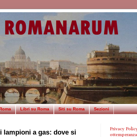
 Roma
Libri su Roma
Siti su Roma
Sezioni
Privacy Poli
i lampioni a gas: dove si
ottemperanz