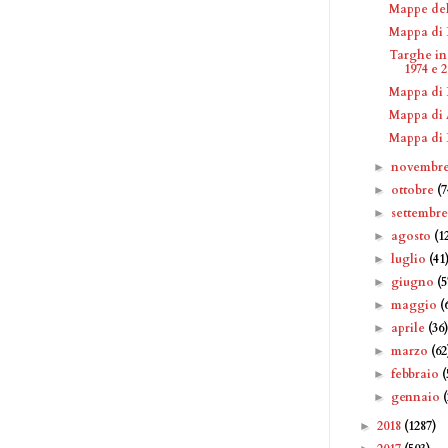
Mappe del
Mappa di 
Targhe in
1974 e 
Mappa di 
Mappa di 
Mappa di 
novembr
►
ottobre
(7
►
settembr
►
agosto
(1
►
luglio
(41
►
giugno
(5
►
maggio
(
►
aprile
(36
►
marzo
(62
►
febbraio
(
►
gennaio
►
2018
(1287)
►