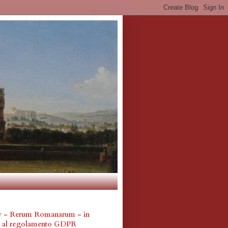
cy - Rerum Romanarum - in
a al regolamento GDPR