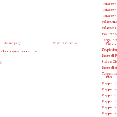
Ristoranti
Ristorant
Ristoranti
Palazzetto
Palazzina
Via Franc
Targa in m
Home page
Post più vecchio
Via d...
L'esplosio
a la versione per cellulari
Busto di P
Stele a G
m)
Busto di 
Targa in 
1999
Mappa di V
Mappe del
Mappa di 
Mappa di S
Mappe de
Mappe del