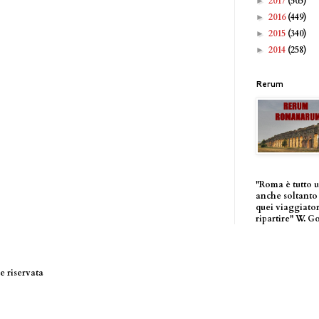
2017
(503)
►
2016
(449)
►
2015
(340)
►
2014
(258)
►
Rerum
"Roma è tutto 
anche soltanto 
quei viaggiator
ripartire" W. G
 riservata