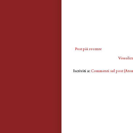
Post più recente
Visualizz
Iscriviti a:
Commenti sul post (Ato