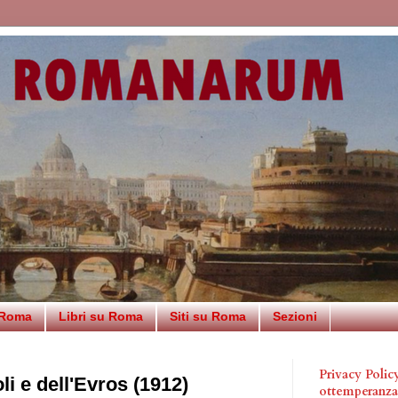
 Roma
Libri su Roma
Siti su Roma
Sezioni
Privacy Poli
i e dell'Evros (1912)
ottemperanz