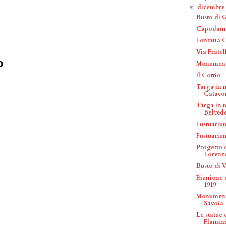
dicembr
▼
Busto di 
Capodanno
Fontana 
Via Fratel
o
Monumento
Il Cottìo
Targa in 
Catacom
Targa in 
Belveder
Fustuariu
Fustuariu
Progetto 
Lorenzo 
Busto di 
Riunione 
1919
Monumento
Savoia
Le statue
Flamin