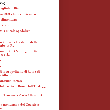
e
(39)
Guglielmo Riva
 2020 a Roma - Cosa fare
Celimontana
li Cervi
 a Nicola Spedalieri
memoria del restauro delle
be di P...
memoria di Monsignor Giulio
i e d...
m
m
di metropolitana di Roma di
Allie...
Vincenzo Sartori
del Fascio di Roma dell'11 Maggio
 Equestre a Carlo Alberto di
 e i monumenti del Quartiere
io