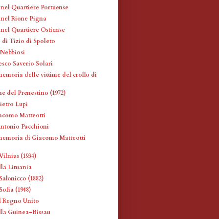
 nel Quartiere Portuense
i nel Rione Pigna
 nel Quartiere Ostiense
 di Tizio di Spoleto
 Nebbiosi
esco Saverio Solari
emoria delle vittime del crollo di
ne del Prenestino (1972)
ietro Lupi
iacomo Matteotti
Antonio Pacchioni
memoria di Giacomo Matteotti
ilnius (1934)
la Lituania
Salonicco (1882)
ofia (1948)
l Regno Unito
la Guinea-Bissau