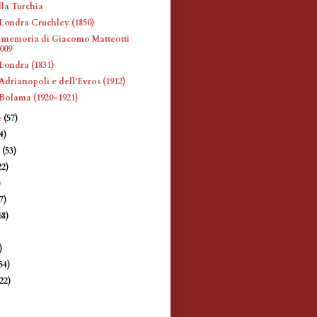
la Turchia
Londra Cruchley (1850)
 memoria di Giacomo Matteotti
2009
Londra (1831)
Adrianopoli e dell'Evros (1912)
Bolama (1920-1921)
e
(57)
4)
e
(53)
22)
)
7)
68)
)
)
54)
(22)