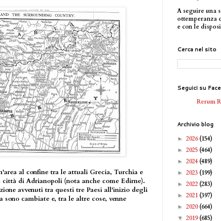
A seguire una s
ottemperanza 
e con le disposi
Cerca nel sito
Seguici su Fac
Rerum 
Archivio blog
2026
(154)
►
2025
(464)
►
2024
(489)
►
area al confine tra le attuali Grecia, Turchia e
2023
(199)
►
la città di Adrianopoli (nota anche come Edirne).
2022
(283)
►
ione avvenuti tra questi tre Paesi all'inizio degli
2021
(397)
►
a sono cambiate e, tra le altre cose, venne
2020
(664)
►
2019
(685)
▼