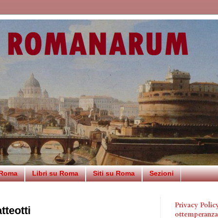
 Roma
Libri su Roma
Siti su Roma
Sezioni
Privacy Poli
teotti
ottemperanz