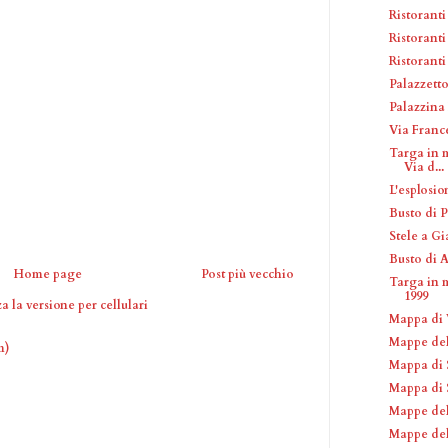
Ristoranti
Ristorant
Ristoranti
Palazzetto
Palazzina
Via Franc
Targa in m
Via d...
L'esplosio
Busto di P
Stele a G
Busto di 
Home page
Post più vecchio
Targa in 
1999
a la versione per cellulari
Mappa di V
Mappe del
m)
Mappa di 
Mappa di S
Mappe de
Mappe del