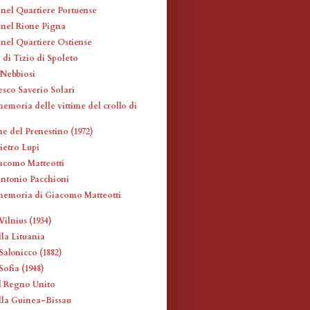
 nel Quartiere Portuense
i nel Rione Pigna
 nel Quartiere Ostiense
 di Tizio di Spoleto
 Nebbiosi
esco Saverio Solari
emoria delle vittime del crollo di
ne del Prenestino (1972)
ietro Lupi
iacomo Matteotti
Antonio Pacchioni
memoria di Giacomo Matteotti
ilnius (1934)
la Lituania
Salonicco (1882)
ofia (1948)
l Regno Unito
la Guinea-Bissau