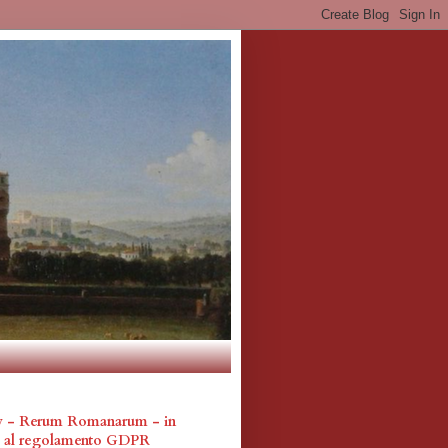
cy - Rerum Romanarum - in
a al regolamento GDPR