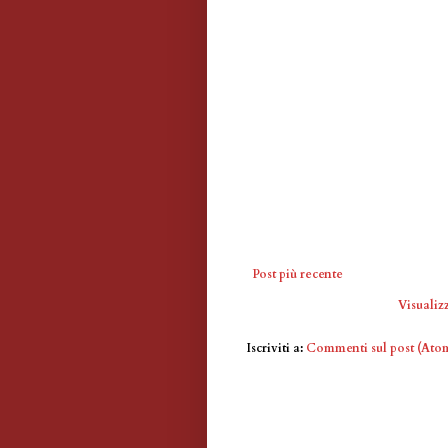
Post più recente
Visualizz
Iscriviti a:
Commenti sul post (Ato