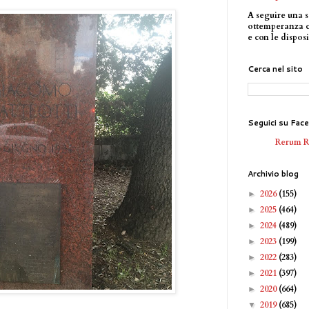
A seguire una s
ottemperanza 
e con le disposi
Cerca nel sito
Seguici su Fac
Rerum 
Archivio blog
2026
(155)
►
2025
(464)
►
2024
(489)
►
2023
(199)
►
2022
(283)
►
2021
(397)
►
2020
(664)
►
2019
(685)
▼