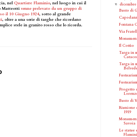
cia, nel
Quartiere Flaminio
, nel luogo in cui il
dicembr
▼
o Matteotti
venne prelevato da un gruppo di
Busto di 
ciso il 10 Giugno 1924
, sotto al grande
Capodanno
i
, oltre a una serie di targhe che ricordano
Fontana 
mplice stele in granito rosso che lo ricorda.
Via Fratel
Monumento
Il Cottìo
Targa in 
Catacom
Targa in 
Belveder
o
Fustuariu
Fustuariu
Progetto 
Lorenzo 
Busto di 
Riunione 
1919
Monumento
Savoia
Le statue
Flamin