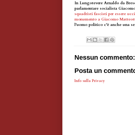
In Lungotevere Arnaldo da Bres
parlamentare socialista Giacom
squadristi fascisti per essere uc
monumento a Giacomo Matteott
l'uomo politico c'è anche una se
Nessun commento:
Posta un comment
Info sulla Privacy