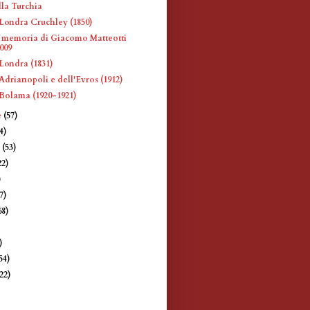
la Turchia
Londra Cruchley (1850)
 memoria di Giacomo Matteotti
2009
Londra (1831)
Adrianopoli e dell'Evros (1912)
Bolama (1920-1921)
e
(57)
4)
e
(53)
22)
)
7)
68)
)
)
54)
(22)