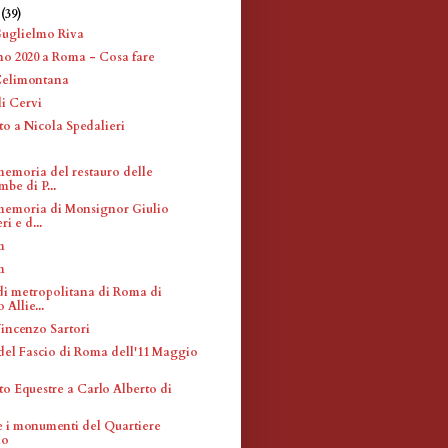
e
(39)
Guglielmo Riva
 2020 a Roma - Cosa fare
Celimontana
li Cervi
 a Nicola Spedalieri
memoria del restauro delle
be di P...
memoria di Monsignor Giulio
i e d...
m
m
di metropolitana di Roma di
Allie...
Vincenzo Sartori
del Fascio di Roma dell'11 Maggio
 Equestre a Carlo Alberto di
 e i monumenti del Quartiere
io