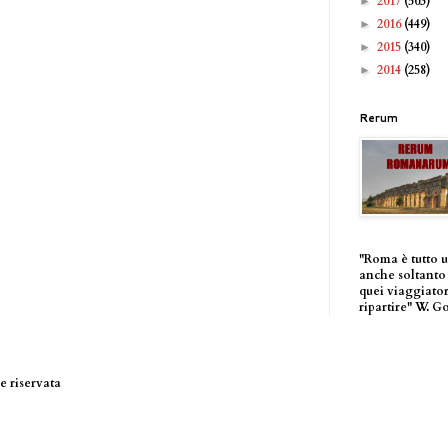
2017
(503)
►
2016
(449)
►
2015
(340)
►
2014
(258)
►
Rerum
"Roma è tutto 
anche soltanto 
quei viaggiator
ripartire" W. G
 riservata