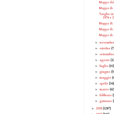
Mappe del
Mappa di 
Targhe in
1974 e 
Mappa di 
Mappa di 
Mappa di 
novembr
►
ottobre
(7
►
settembr
►
agosto
(1
►
luglio
(41
►
giugno
(5
►
maggio
(
►
aprile
(36
►
marzo
(62
►
febbraio
(
►
gennaio
►
2018
(1287)
►