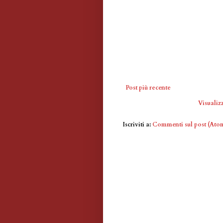
Post più recente
Visualizz
Iscriviti a:
Commenti sul post (Ato