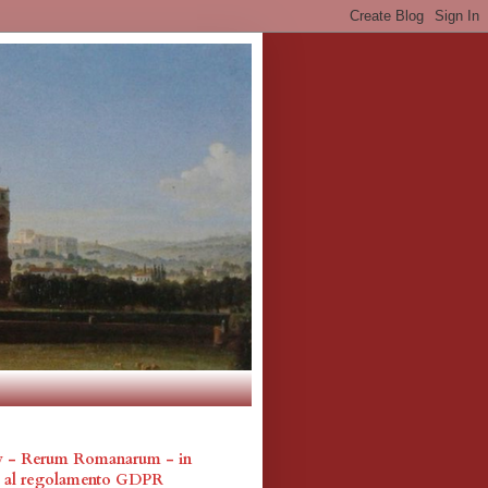
cy - Rerum Romanarum - in
a al regolamento GDPR