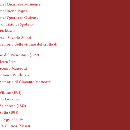
 nel Quartiere Portuense
i nel Rione Pigna
 nel Quartiere Ostiense
 di Tizio di Spoleto
 Nebbiosi
esco Saverio Solari
emoria delle vittime del crollo di
ne del Prenestino (1972)
ietro Lupi
iacomo Matteotti
Antonio Pacchioni
memoria di Giacomo Matteotti
ilnius (1934)
la Lituania
Salonicco (1882)
ofia (1948)
l Regno Unito
la Guinea-Bissau