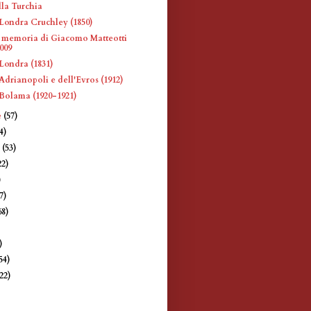
la Turchia
Londra Cruchley (1850)
 memoria di Giacomo Matteotti
2009
Londra (1831)
Adrianopoli e dell'Evros (1912)
Bolama (1920-1921)
e
(57)
4)
e
(53)
22)
)
7)
68)
)
)
54)
(22)