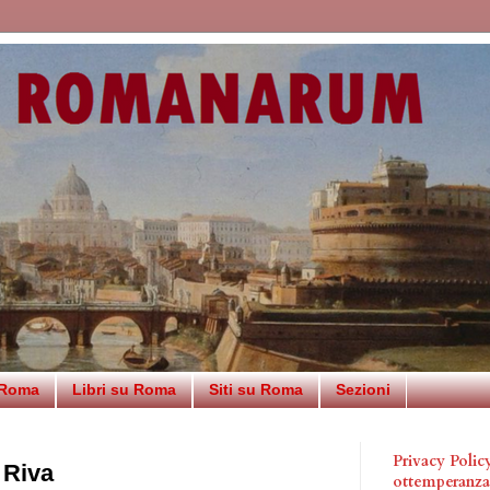
 Roma
Libri su Roma
Siti su Roma
Sezioni
Privacy Poli
 Riva
ottemperanz