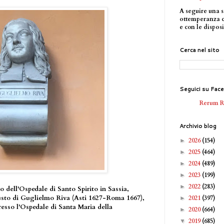
A seguire una s
ottemperanza 
e con le disposi
Cerca nel sito
Seguici su Fac
Rerum 
Archivio blog
2026
(154)
►
2025
(464)
►
2024
(489)
►
2023
(199)
►
2022
(283)
►
o dell'Ospedale di Santo Spirito in Sassia,
 busto di Guglielmo Riva (Asti 1627-Roma 1667),
2021
(397)
►
sso l'Ospedale di Santa Maria della
2020
(664)
►
2019
(685)
▼