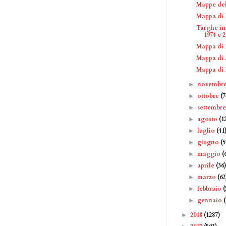
Mappe del
Mappa di 
Targhe in
1974 e 
Mappa di 
Mappa di 
Mappa di 
novembr
►
ottobre
(7
►
settembr
►
agosto
(1
►
luglio
(41
►
giugno
(5
►
maggio
(
►
aprile
(36
►
marzo
(62
►
febbraio
(
►
gennaio
►
2018
(1287)
►