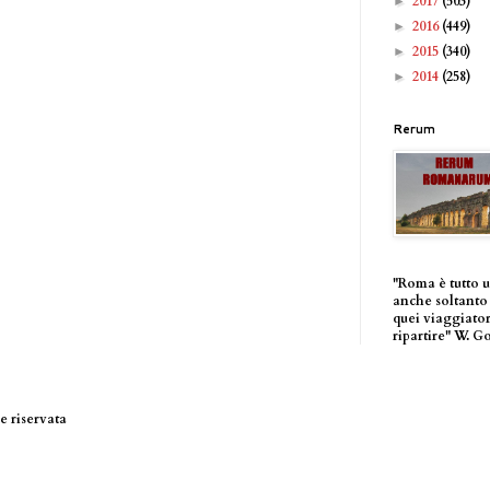
2017
(503)
►
2016
(449)
►
2015
(340)
►
2014
(258)
►
Rerum
"Roma è tutto 
anche soltanto 
quei viaggiator
ripartire" W. G
 riservata