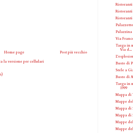
Ristoranti
Ristorant
Ristoranti
Palazzetto
Palazzina
Via Franc
Targa in m
Via d...
Home page
Post più vecchio
L'esplosio
a la versione per cellulari
Busto di P
Stele a G
m)
Busto di 
Targa in 
1999
Mappa di V
Mappe del
Mappa di 
Mappa di S
Mappe de
Mappe del