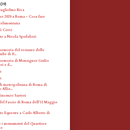
e
(39)
Guglielmo Riva
 2020 a Roma - Cosa fare
Celimontana
li Cervi
 a Nicola Spedalieri
memoria del restauro delle
be di P...
memoria di Monsignor Giulio
i e d...
m
m
di metropolitana di Roma di
Allie...
Vincenzo Sartori
del Fascio di Roma dell'11 Maggio
 Equestre a Carlo Alberto di
 e i monumenti del Quartiere
io