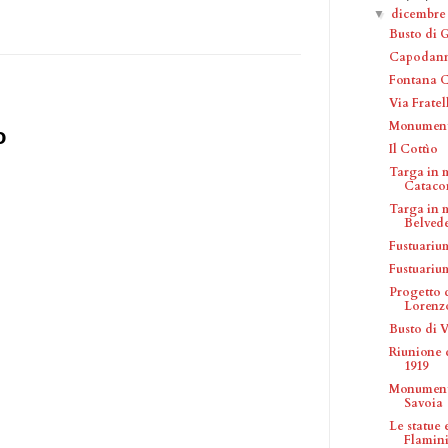
dicembr
▼
Busto di 
Capodanno
Fontana 
Via Fratel
Monumento
o
Il Cottìo
Targa in 
Catacom
Targa in 
Belveder
Fustuariu
Fustuariu
Progetto 
Lorenzo 
Busto di 
Riunione 
1919
Monumento
Savoia
Le statue
Flamin