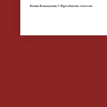
Rerum Romanarum
©
Riproduzione riservata