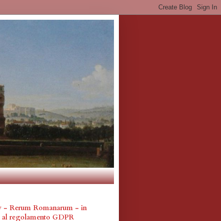
cy - Rerum Romanarum - in
a al regolamento GDPR