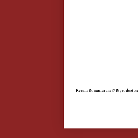
Rerum Romanarum
©
Riproduzione