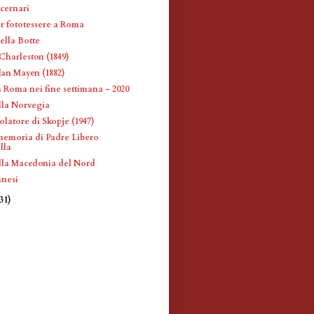
ucernari
r fototessere a Roma
ella Botte
Charleston (1849)
Jan Mayen (1882)
a Roma nei fine settimana - 2020
la Norvegia
latore di Skopje (1947)
memoria di Padre Libero
lla
la Macedonia del Nord
anesi
(31)