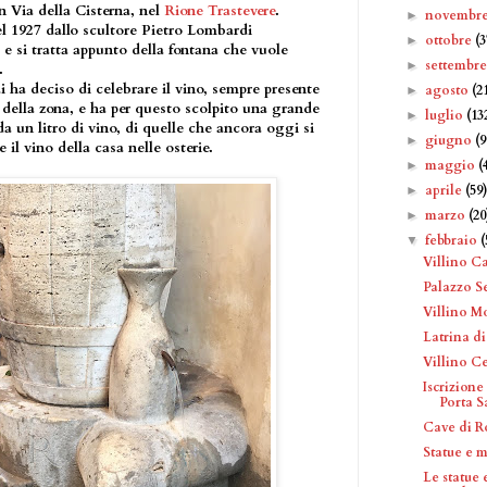
n Via della Cisterna, nel
Rione Trastevere
.
novembr
►
nel 1927 dallo scultore Pietro Lombardi
ottobre
(3
►
, e si tratta appunto della fontana che vuole
settembr
►
.
di ha deciso di celebrare il vino, sempre presente
agosto
(2
►
e della zona, e ha per questo scolpito una grande
luglio
(13
►
a un litro di vino, di quelle che ancora oggi si
giugno
(9
►
il vino della casa nelle osterie.
maggio
(
►
aprile
(59
►
marzo
(20
►
febbraio
(
▼
Villino C
Palazzo S
Villino M
Latrina di
Villino Ce
Iscrizione
Porta Sa
Cave di 
Statue e 
Le statue