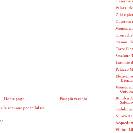
Caserme 
Palazzi de
Cibi e pi
Caserma d
Monumento
Cronache 
Stemmi di
Torre Pie
Stazione 
Latomie d
Palazzo M
Elezioni 
Trionfal
Monument
Guidon
Bombardam
Home page
Post più vecchio
Salomo
a la versione per cellulari
Stabilime
Nuovo Ac
m)
Acquedott
Villino Li