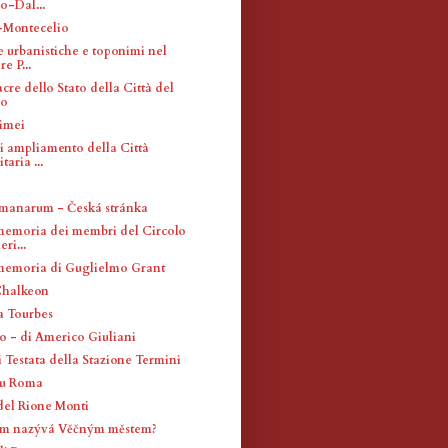
o-Dal...
-Montecelio
e urbanistiche e toponimi nel
e P...
cre dello Stato della Città del
no
cimei
di ampliamento della Città
taria ...
manarum - Česká stránka
memoria dei membri del Circolo
ri...
memoria di Guglielmo Grant
Chalkeon
a Tourbes
io - di Americo Giuliani
i Testata della Stazione Termini
su Roma
el Rione Monti
ím nazývá Věčným městem?