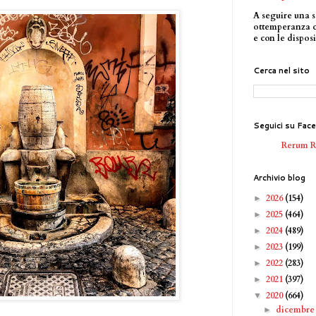
A seguire una s
ottemperanza 
e con le disposi
Cerca nel sito
Seguici su Fac
Rerum 
Archivio blog
2026
(154)
►
2025
(464)
►
2024
(489)
►
2023
(199)
►
2022
(283)
►
2021
(397)
►
2020
(664)
▼
dicembr
►