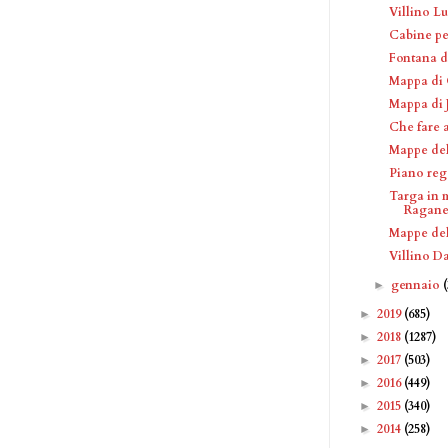
Villino L
Cabine pe
Fontana d
Mappa di 
Mappa di 
Che fare 
Mappe del
Piano rego
Targa in 
Ragane
Mappe del
Villino D
gennaio
►
2019
(685)
►
2018
(1287)
►
2017
(503)
►
2016
(449)
►
2015
(340)
►
2014
(258)
►