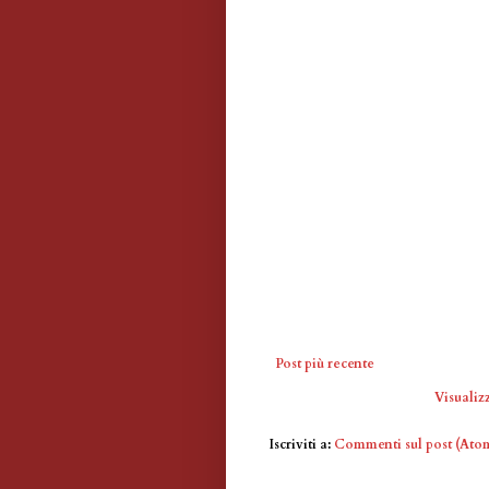
Post più recente
Visualizz
Iscriviti a:
Commenti sul post (Ato