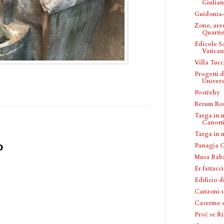
Giulian
Guidonia
Zone, are
Quartier
Edicole Sa
Vatica
Villa Tuc
Progetti 
Universi
Postřehy
Rerum Ro
Targa in 
Canottie
Targa in 
o
Panagia 
Musa Bab
Er fattacc
Edificio d
Canzoni 
Caserme d
Proč se Ř