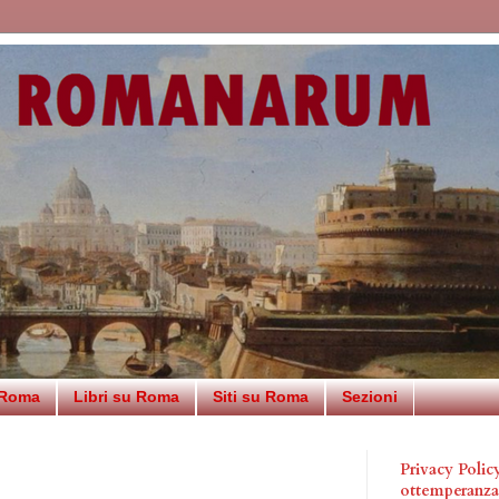
 Roma
Libri su Roma
Siti su Roma
Sezioni
Privacy Poli
ottemperanz