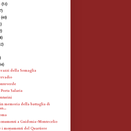
e
(51)
7)
e
(40)
1)
2)
8)
42)
)
)
54)
avazzi della Somaglia
ervadio
onteverde
 Porta Salaria
nturini
 in memoria della battaglia di
n...
Roma
monumenti a Guidonia-Montecelio
 e i monumenti del Quartiere