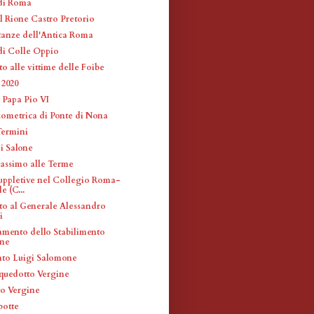
di Roma
l Rione Castro Pretorio
etanze dell'Antica Roma
i Colle Oppio
 alle vittime delle Foibe
2020
 Papa Pio VI
zometrica di Ponte di Nona
Termini
i Salone
assimo alle Terme
suppletive nel Collegio Roma-
e (C...
o al Generale Alessandro
i
ento dello Stabilimento
ne
nto Luigi Salomone
quedotto Vergine
o Vergine
botte