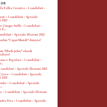
e
(39)
lla Follia Creativa - I candidati -
ti - I candidati - Speciale
i 2022
 Cinque Stelle - I candidati -
 E...
andidati - Speciale Elezioni 2022
eden "Caput Mundi" deniyor?
n "Ebedi Şehir" olarak
rılıyor?
rana e Popolare - I candidati -
...
 I candidati - Speciale Elezioni 2022
ivico - I candidati - Speciale
i 2022
Italia - I candidati - Speciale
..
ia - I candidati - Speciale Elezioni
talia Viva - I candidati - Speciale