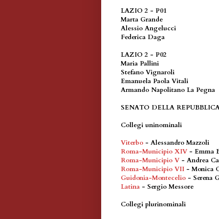
LAZIO 2 - P01
Marta Grande
Alessio Angelucci
Federica Daga
LAZIO 2 - P02
Maria Pallini
Stefano Vignaroli
Emanuela Paola Vitali
Armando Napolitano La Pegna
SENATO DELLA REPUBBLIC
Collegi uninominali
Viterbo
- Alessandro Mazzoli
Roma-Municipio XIV
- Emma B
Roma-Municipio V
- Andrea Ca
Roma-Municipio VII
- Monica C
Guidonia-Montecelio
- Serena 
Latina
- Sergio Messore
Collegi plurinominali