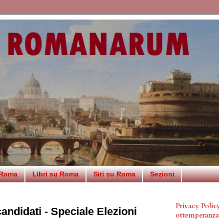
 Roma
Libri su Roma
Siti su Roma
Sezioni
Privacy Poli
andidati - Speciale Elezioni
ottemperanz