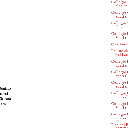
Collegio 
elezion
Collegio 
Speciale
Collegio 
elezion
Collegio 
Speciale
Quartiere
Le liste 
nel Laz.
Collegio 
A
Speciale
Collegio 
Speciale
Collegio 
Speciale
onino
Collegio 
tarci
Speciale
irinnà
Collegio 
Gara
Speciale
Collegio 
Speciale
Elezioni P