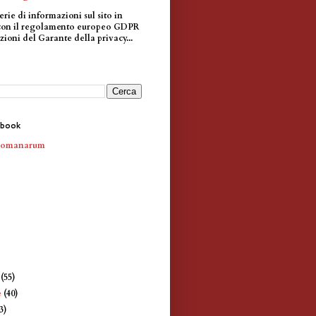
erie di informazioni sul sito in
con il regolamento europeo GDPR
zioni del Garante della privacy...
ebook
Romanarum
e
(55)
e
(40)
3)