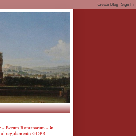
cy - Rerum Romanarum - in
a al regolamento GDPR