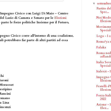
settembr
▼
Partito de
Spec...
ta Impegno Civico con Luigi Di Maio - Centro
Noi Modera
del Lazio di Camera e Senato per le
Elezioni
Elezion
 parte le forze politiche Insieme per il Futuro,
Movimento
Speciale
gno Civico corre all'interno di una coalizione,
Lega - I c
i potrebbero far parte di altri partiti ad essa
Roma'ya n
Falaka
Roma nede
adlandı
Italia Sov
Speciale
Italexit -
chi
Impegno C
Muroni
Elezion
Morassut
Fratelli d'
restipino
Elezion.
Mancini
Forza Ital
Romano
2022
ta Lina
Azione - I
incenzi
Elez...