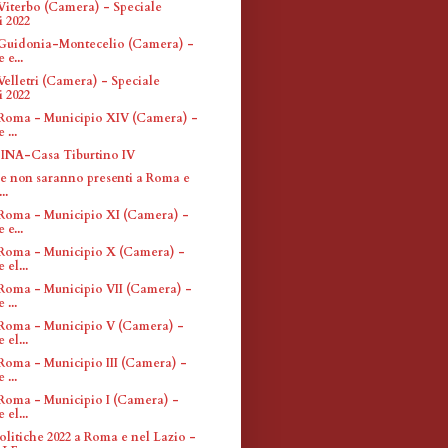
Viterbo (Camera) - Speciale
i 2022
Guidonia-Montecelio (Camera) -
 e...
Velletri (Camera) - Speciale
i 2022
Roma - Municipio XIV (Camera) -
 ...
 INA-Casa Tiburtino IV
che non saranno presenti a Roma e
..
Roma - Municipio XI (Camera) -
 e...
Roma - Municipio X (Camera) -
 el...
Roma - Municipio VII (Camera) -
 ...
Roma - Municipio V (Camera) -
 el...
Roma - Municipio III (Camera) -
 ...
Roma - Municipio I (Camera) -
 el...
olitiche 2022 a Roma e nel Lazio -