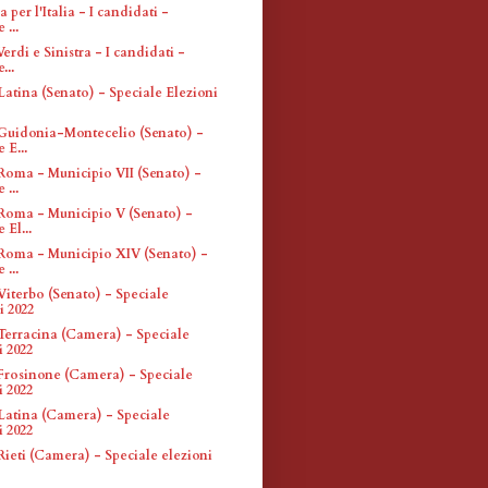
 per l'Italia - I candidati -
 ...
erdi e Sinistra - I candidati -
...
atina (Senato) - Speciale Elezioni
Guidonia-Montecelio (Senato) -
 E...
Roma - Municipio VII (Senato) -
 ...
Roma - Municipio V (Senato) -
 El...
Roma - Municipio XIV (Senato) -
 ...
Viterbo (Senato) - Speciale
i 2022
Terracina (Camera) - Speciale
i 2022
Frosinone (Camera) - Speciale
i 2022
Latina (Camera) - Speciale
i 2022
Rieti (Camera) - Speciale elezioni