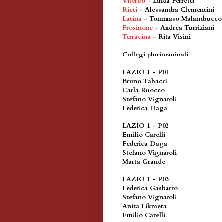
Viterbo
- Linda Ferretti
Rieti
- Alessandra Clementini
Latina
- Tommaso Malandrucco
Frosinone
- Andrea Turriziani
Terracina
- Rita Visini
Collegi plurinominali
LAZIO 1 - P01
Bruno Tabacci
Carla Ruocco
Stefano Vignaroli
Federica Daga
LAZIO 1 - P02
Emilio Carelli
Federica Daga
Stefano Vignaroli
Marta Grande
LAZIO 1 - P03
Federica Gasbarro
Stefano Vignaroli
Anita Likmeta
Emilio Carelli