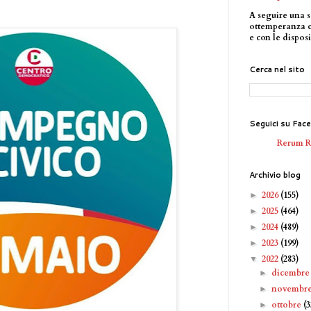
A seguire una s
ottemperanza 
e con le disposi
Cerca nel sito
Seguici su Fac
Rerum 
Archivio blog
2026
(155)
►
2025
(464)
►
2024
(489)
►
2023
(199)
►
2022
(283)
▼
dicembr
►
novembr
►
ottobre
(3
►