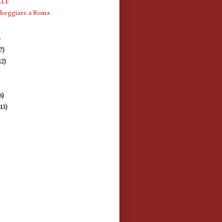
ALE
cheggiare a Roma
)
)
7)
12)
)
6)
(13)