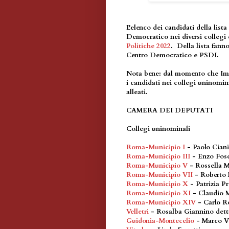
L'elenco dei candidati della lis
Democratico nei diversi collegi 
Politiche 2022
. Della lista fanno
Centro Democratico e PSDI.
Nota bene: dal momento che Impe
i candidati nei collegi uninominal
alleati.
CAMERA DEI DEPUTATI
Collegi uninominali
Roma-Municipio I
- Paolo Ciani
Roma-Municipio III
- Enzo Fos
Roma-Municipio V
- Rossella 
Roma-Municipio VII
- Roberto 
Roma-Municipio X
- Patrizia P
Roma-Municipio XI
- Claudio 
Roma-Municipio XIV
- Carlo 
Velletri
- Rosalba Giannino det
Guidonia-Montecelio
- Marco V