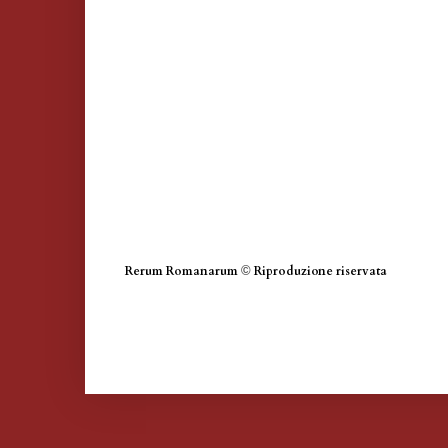
Rerum Romanarum
©
Riproduzione riservata