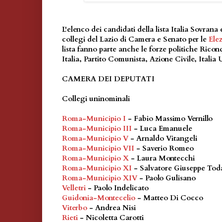
L'elenco dei candidati della lista Italia Sovrana 
collegi del Lazio di Camera e Senato per le
Elez
lista fanno parte anche le forze politiche Riconq
Italia, Partito Comunista, Azione Civile, Italia U
CAMERA DEI DEPUTATI
Collegi uninominali
Roma-Municipio I
- Fabio Massimo Vernillo
Roma-Municipio III
- Luca Emanuele
Roma-Municipio V
- Arnaldo Vitangeli
Roma-Municipio VII
- Saverio Romeo
Roma-Municipio X
- Laura Montecchi
Roma-Municipio XI
- Salvatore Giuseppe Tod
Roma-Municipio XIV
- Paolo Gulisano
Velletri
- Paolo Indelicato
Guidonia-Montecelio
- Matteo Di Cocco
Viterbo
- Andrea Nisi
Rieti
- Nicoletta Carotti