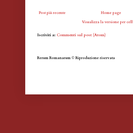
Post più recente
Home page
Visualizza la versione per cell
Iscriviti a:
Commenti sul post (Atom)
Rerum Romanarum
©
Riproduzione riservata