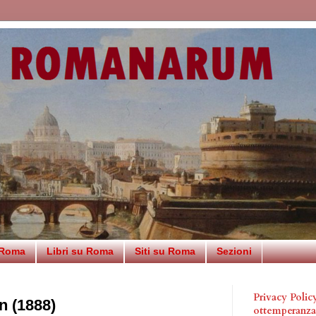
 Roma
Libri su Roma
Siti su Roma
Sezioni
Privacy Poli
n (1888)
ottemperanz