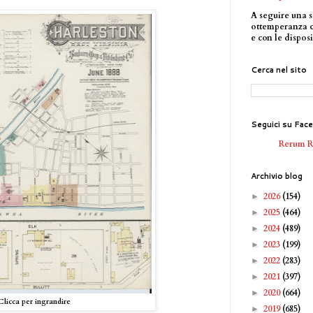
A seguire una s
ottemperanza 
e con le disposi
Cerca nel sito
Seguici su Fac
Rerum 
Archivio blog
2026
(154)
►
2025
(464)
►
2024
(489)
►
2023
(199)
►
2022
(283)
►
2021
(397)
►
2020
(664)
►
Clicca per ingrandire
2019
(685)
►