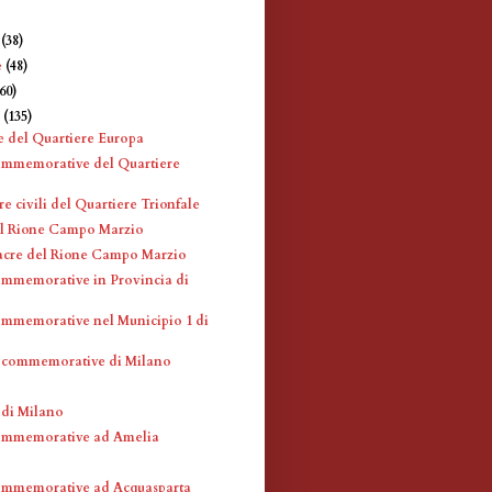
e
(38)
e
(48)
360)
e
(135)
e del Quartiere Europa
ommemorative del Quartiere
re civili del Quartiere Trionfale
l Rione Campo Marzio
acre del Rione Campo Marzio
mmemorative in Provincia di
mmemorative nel Municipio 1 di
 commemorative di Milano
 di Milano
ommemorative ad Amelia
ommemorative ad Acquasparta