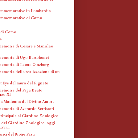
ommemorative in Lombardia
ommemorative di Como
a di Como
a
memoria di Cesare e Stanislao
memoria di Ugo Bartolomei
memoria di Leone Ginzburg
memoria della realizzazione di un
.
t Eye del muro del Pigneto
memoria del Papa Beato
nzo XI
la Madonna del Divino Amore
memoria di Averardo Serristori
Principale al Giardino Zoologico
e del Giardino Zoologico, oggi
ivi...
rici del Rione Prati