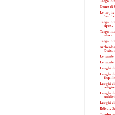
Targa in 
Uomo di S
Le targhe
San Bas
Targa in 
ripre...
Targa in 
educativ
Targa in 
Archeolog
Ostiens
Le strade
Le strade
Luoghi di
Luoghi di 
Esquili
Luoghi di
religio
Luoghi di
suddivis
Luoghi di
Edicole S
Targhe co