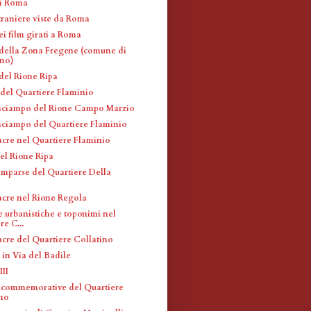
di Roma
traniere viste da Roma
ei film girati a Roma
 della Zona Fregene (comune di
ino)
 del Rione Ripa
 del Quartiere Flaminio
inciampo del Rione Campo Marzio
inciampo del Quartiere Flaminio
acre nel Quartiere Flaminio
el Rione Ripa
omparse del Quartiere Della
a
acre nel Rione Regola
e urbanistiche e toponimi nel
re C...
acre del Quartiere Collatino
 in Via del Badile
III
 commemorative del Quartiere
ino