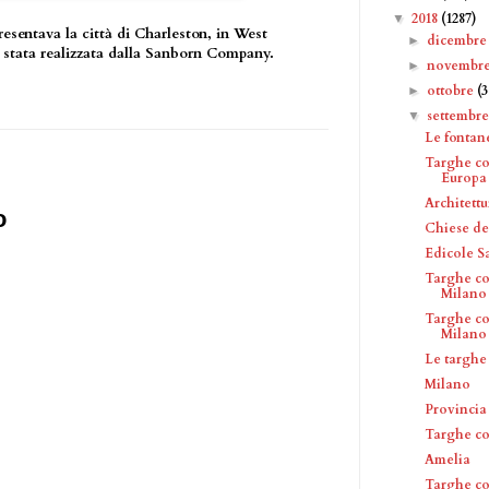
2018
(1287)
▼
sentava la città di Charleston, in West
dicembr
►
 stata realizzata dalla Sanborn Company.
novembr
►
ottobre
(
►
settembr
▼
Le fontan
Targhe c
Europa
Architettu
o
Chiese de
Edicole S
Targhe co
Milano
Targhe co
Milano
Le targhe
Milano
Provincia
Targhe c
Amelia
Targhe c