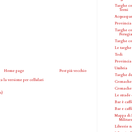
Targhe co
Terni
Acquaspar
Provincia 
Targhe co
Perugi
Targhe c
Le targhe
Todi
Provincia
Umbria
Home page
Post più vecchio
Targhe del
a la versione per cellulari
Cronache 
Cronache
m)
Le strade
Bar è caff
Bar e caf
Mappa di 
Militare 
Librerie n