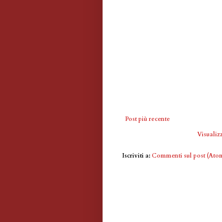
Post più recente
Visualizz
Iscriviti a:
Commenti sul post (Ato