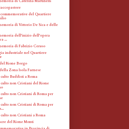
memoria di Caterina Martinelli
accopastore
 commemorative del Quartiere
ilio
memoria di Vittorio De Sica e delle
memoria dell'inizio dell'opera
a ...
memoria di Fabrizio Ceruso
ia industriale nel Quartiere
e
 del Rione Borgo
 della Zona Isola Farnese
 culto Buddisti a Roma
culto non Cristiani del Rione
no
 culto non Cristiani di Roma per
ne
 culto non Cristiani di Roma per
...
 culto non Cristiani a Roma
acre del Rione Monti
mmemorative in Provincia di