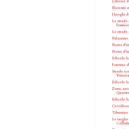
Librerie 
Elezioni s
I luoghi d
Le strade
Fiumic
Le strade
Palazzine
Pietre d'
Pietre d'
Edicole S
Fontane d
Strade sc
Vittori
Edicole S
Zone, are
Quartie
Edicole S
Crocifisso
Tiburtino 
Le targhe
Collat