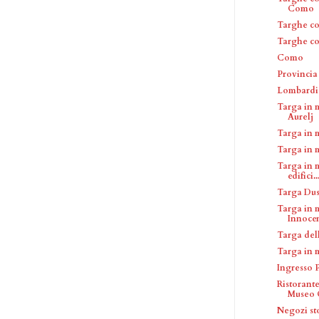
Como
Targhe c
Targhe c
Como
Provinci
Lombardi
Targa in 
Aurelj
Targa in 
Targa in 
Targa in 
edifici..
Targa Dus
Targa in 
Innoce
Targa del
Targa in 
Ingresso 
Ristorant
Museo C
Negozi sto