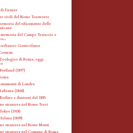
di Firenze
re civili del Rione Trastevere
memoria del rifacimento delle
aticane
 memoria del Campo Testaccio e
po...
 serbatoio Gianicolense
Cormon
Zoologico di Roma, oggi
co
Portland (1897)
 Roma
monumenti di Londra
Lubiana (1860)
Berlino e dintorni del 1885
ne straniera nel Rione Trevi
Tokyo (1918)
Helena (1899)
ne straniera nel Rione Monti
ne straniera nel Comune di Roma