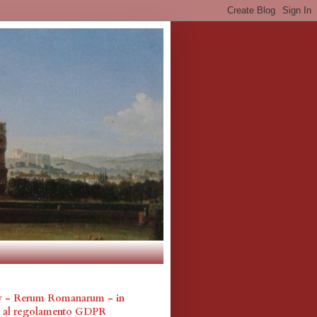
cy - Rerum Romanarum - in
a al regolamento GDPR