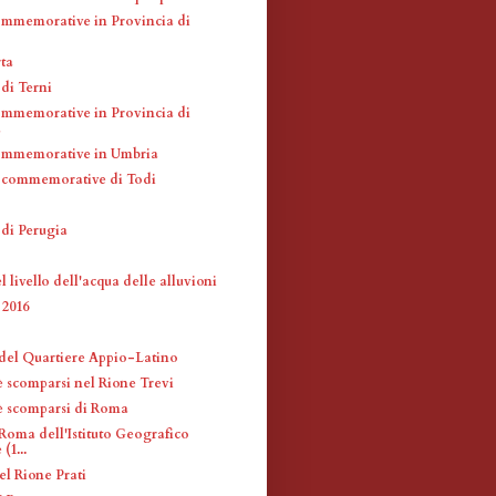
mmemorative in Provincia di
ta
di Terni
mmemorative in Provincia di
a
ommemorative in Umbria
 commemorative di Todi
 di Perugia
 livello dell'acqua delle alluvioni
2016
 del Quartiere Appio-Latino
è scomparsi nel Rione Trevi
fè scomparsi di Roma
Roma dell'Istituto Geografico
(1...
el Rione Prati