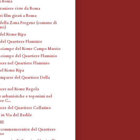
di Roma
traniere viste da Roma
ei film girati a Roma
 della Zona Fregene (comune di
ino)
 del Rione Ripa
 del Quartiere Flaminio
inciampo del Rione Campo Marzio
inciampo del Quartiere Flaminio
acre nel Quartiere Flaminio
el Rione Ripa
omparse del Quartiere Della
a
acre nel Rione Regola
e urbanistiche e toponimi nel
re C...
acre del Quartiere Collatino
 in Via del Badile
III
 commemorative del Quartiere
ino