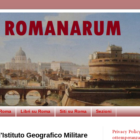
 Roma
Libri su Roma
Siti su Roma
Sezioni
Privacy Poli
Istituto Geografico Militare
ottemperanz