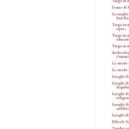
Targa in 
Uomo di S
Le targhe
San Bas
Targa in 
ripre...
Targa in 
educativ
Targa in 
Archeolog
Ostiens
Le strade
Le strade
Luoghi di
Luoghi di 
Esquili
Luoghi di
religio
Luoghi di
suddivis
Luoghi di
Edicole S
Targhe co