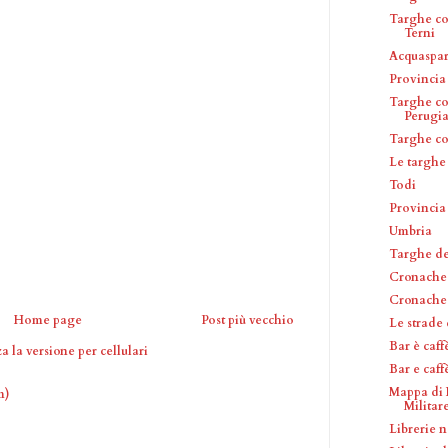
Targhe co
Terni
Acquaspar
Provincia 
Targhe co
Perugi
Targhe c
Le targhe
Todi
Provincia
Umbria
Targhe del
Cronache 
Cronache
Home page
Post più vecchio
Le strade
Bar è caff
a la versione per cellulari
Bar e caf
Mappa di 
m)
Militare 
Librerie n