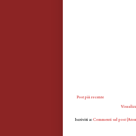
Post più recente
Visualizz
Iscriviti a:
Commenti sul post (Ato