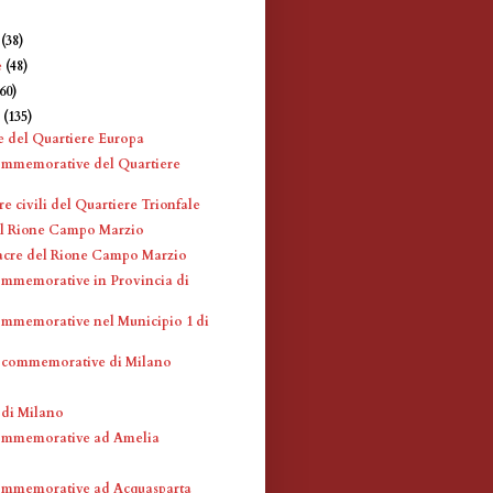
e
(38)
e
(48)
360)
e
(135)
e del Quartiere Europa
ommemorative del Quartiere
re civili del Quartiere Trionfale
l Rione Campo Marzio
acre del Rione Campo Marzio
mmemorative in Provincia di
mmemorative nel Municipio 1 di
 commemorative di Milano
 di Milano
ommemorative ad Amelia
ommemorative ad Acquasparta