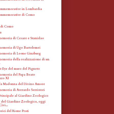
ommemorative in Lombardia
ommemorative di Como
a di Como
a
memoria di Cesare e Stanislao
memoria di Ugo Bartolomei
memoria di Leone Ginzburg
memoria della realizzazione di un
.
t Eye del muro del Pigneto
memoria del Papa Beato
nzo XI
la Madonna del Divino Amore
memoria di Averardo Serristori
Principale al Giardino Zoologico
e del Giardino Zoologico, oggi
ivi...
rici del Rione Prati