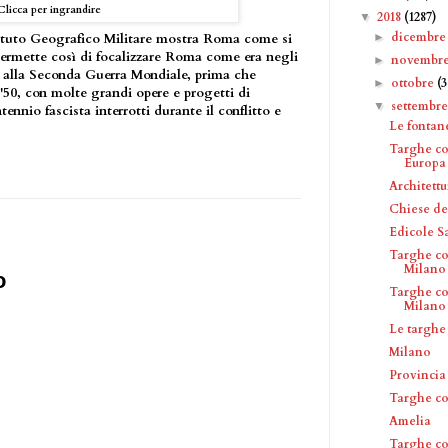
Clicca per ingrandire
2018
(1287)
▼
dicembr
►
tituto Geografico Militare mostra Roma come si
permette così di focalizzare Roma come era negli
novembr
►
 alla Seconda Guerra Mondiale, prima che
ottobre
(
►
 '50, con molte grandi opere e progetti di
settembr
▼
tennio fascista interrotti durante il conflitto e
Le fontan
Targhe c
Europa
Architettu
Chiese de
Edicole S
Targhe co
Milano
o
Targhe co
Milano
Le targhe
Milano
Provincia
Targhe c
Amelia
Targhe c