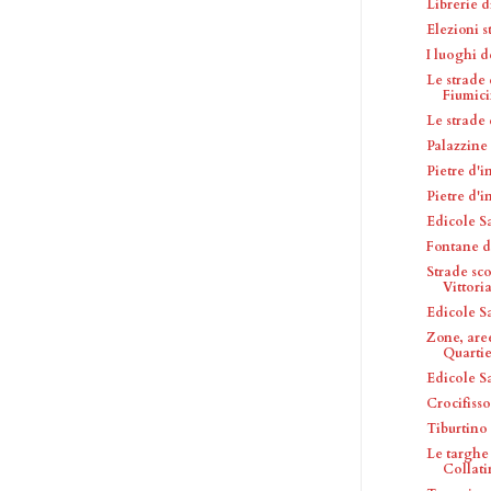
Librerie 
Elezioni s
I luoghi d
Le strade
Fiumic
Le strade
Palazzine
Pietre d'
Pietre d'
Edicole S
Fontane d
Strade sc
Vittori
Edicole S
Zone, are
Quartie
Edicole S
Crocifisso
Tiburtino 
Le targhe
Collat