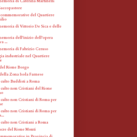
memoria di Caterina Martinelli
accopastore
 commemorative del Quartiere
ilio
memoria di Vittorio De Sica e delle
memoria dell'inizio dell'opera
a ...
memoria di Fabrizio Ceruso
ia industriale nel Quartiere
e
 del Rione Borgo
 della Zona Isola Farnese
 culto Buddisti a Roma
culto non Cristiani del Rione
no
 culto non Cristiani di Roma per
ne
 culto non Cristiani di Roma per
...
 culto non Cristiani a Roma
acre del Rione Monti
mmemorative in Provincia di