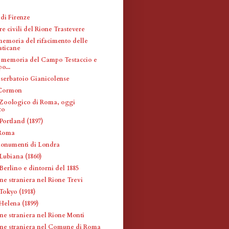
di Firenze
re civili del Rione Trastevere
memoria del rifacimento delle
aticane
 memoria del Campo Testaccio e
po...
 serbatoio Gianicolense
Cormon
Zoologico di Roma, oggi
co
Portland (1897)
 Roma
monumenti di Londra
Lubiana (1860)
Berlino e dintorni del 1885
ne straniera nel Rione Trevi
Tokyo (1918)
Helena (1899)
ne straniera nel Rione Monti
ne straniera nel Comune di Roma