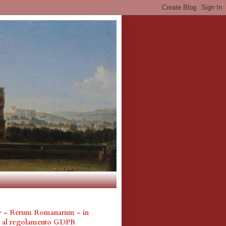
cy - Rerum Romanarum - in
a al regolamento GDPR