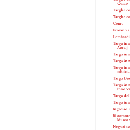
Como
Targhe c
Targhe c
Como
Provinci
Lombardi
Targa in 
Aurelj
Targa in 
Targa in 
Targa in 
edifici..
Targa Dus
Targa in 
Innoce
Targa del
Targa in 
Ingresso 
Ristorant
Museo C
Negozi sto