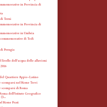
mmemorative in Provincia di
ta
di Terni
mmemorative in Provincia di
a
ommemorative in Umbria
 commemorative di Todi
 di Perugia
 livello dell'acqua delle alluvioni
2016
 del Quartiere Appio-Latino
è scomparsi nel Rione Trevi
fè scomparsi di Roma
Roma dell'Istituto Geografico
(1...
el Rione Prati