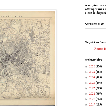
A seguire una s
ottemperanza 
e con le disposi
Cerca nel sito
Seguici su Fac
Rerum 
Archivio blog
2026
(154)
►
2025
(464)
►
2024
(489)
►
2023
(199)
►
2022
(283)
►
2021
(397)
►
2020
(664)
►
2019
(685)
►