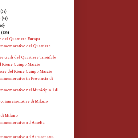
e
(38)
e
(48)
360)
e
(135)
e del Quartiere Europa
ommemorative del Quartiere
re civili del Quartiere Trionfale
l Rione Campo Marzio
acre del Rione Campo Marzio
mmemorative in Provincia di
mmemorative nel Municipio 1 di
 commemorative di Milano
 di Milano
ommemorative ad Amelia
ommemorative ad Acquasparta