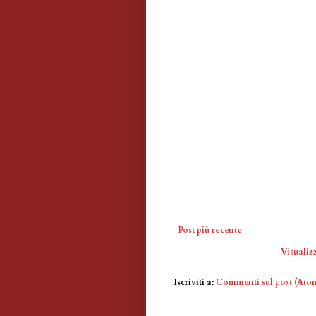
Post più recente
Visualizz
Iscriviti a:
Commenti sul post (Ato