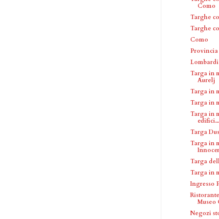
Como
Targhe c
Targhe c
Como
Provinci
Lombardi
Targa in 
Aurelj
Targa in 
Targa in 
Targa in 
edifici..
Targa Dus
Targa in 
Innoce
Targa del
Targa in 
Ingresso 
Ristorant
Museo C
Negozi sto