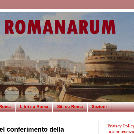
 Roma
Libri su Roma
Siti su Roma
Sezioni
Privacy Poli
el conferimento della
ottemperanz