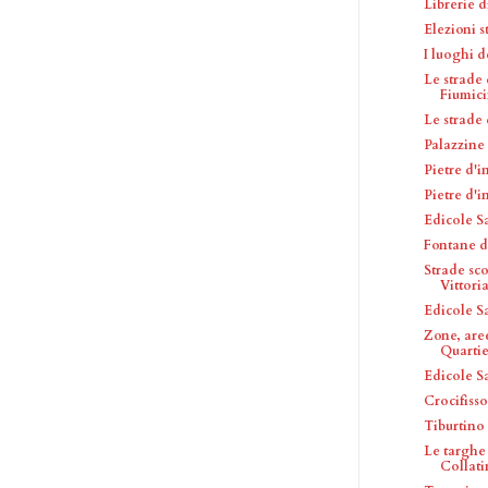
Librerie 
Elezioni s
I luoghi d
Le strade
Fiumic
Le strade
Palazzine
Pietre d'
Pietre d'
Edicole S
Fontane d
Strade sc
Vittori
Edicole S
Zone, are
Quartie
Edicole S
Crocifisso
Tiburtino 
Le targhe
Collat