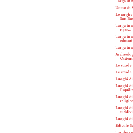
Targa in 
Uomo di S
Le targhe
San Bas
Targa in 
ripre...
Targa in 
educativ
Targa in 
Archeolog
Ostiens
Le strade
Le strade
Luoghi di
Luoghi di 
Esquili
Luoghi di
religio
Luoghi di
suddivis
Luoghi di
Edicole S
Targhe co