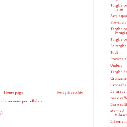
Targhe co
Terni
Acquaspar
Provincia 
Targhe co
Perugi
Targhe c
Le targhe
Todi
Provincia
Umbria
Targhe del
Cronache 
Cronache
Le strade
Home page
Post più vecchio
Bar è caff
a la versione per cellulari
Bar e caf
Mappa di 
m)
Militare 
Librerie n