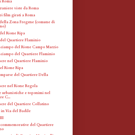
di Roma
traniere viste da Roma
ei film girati a Roma
 della Zona Fregene (comune di
ino)
 del Rione Ripa
 del Quartiere Flaminio
inciampo del Rione Campo Marzio
inciampo del Quartiere Flaminio
acre nel Quartiere Flaminio
el Rione Ripa
omparse del Quartiere Della
a
acre nel Rione Regola
e urbanistiche e toponimi nel
re C...
acre del Quartiere Collatino
 in Via del Badile
III
 commemorative del Quartiere
ino