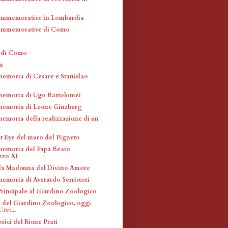
ommemorative in Lombardia
ommemorative di Como
a di Como
a
memoria di Cesare e Stanislao
memoria di Ugo Bartolomei
memoria di Leone Ginzburg
memoria della realizzazione di un
.
t Eye del muro del Pigneto
memoria del Papa Beato
nzo XI
la Madonna del Divino Amore
memoria di Averardo Serristori
Principale al Giardino Zoologico
e del Giardino Zoologico, oggi
ivi...
rici del Rione Prati