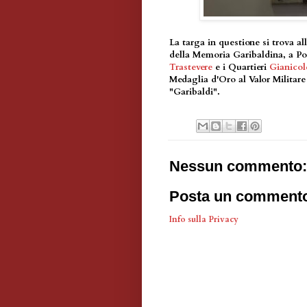
La targa in questione si trova a
della Memoria Garibaldina, a Por
Trastevere
e i Quartieri
Gianicol
Medaglia d'Oro al Valor Militare
"Garibaldi".
Nessun commento:
Posta un comment
Info sulla Privacy