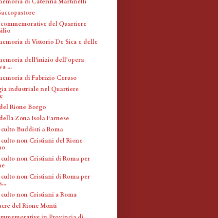
memoria di Caterina Martinelli
accopastore
 commemorative del Quartiere
ilio
memoria di Vittorio De Sica e delle
memoria dell'inizio dell'opera
a ...
memoria di Fabrizio Ceruso
ia industriale nel Quartiere
e
 del Rione Borgo
 della Zona Isola Farnese
 culto Buddisti a Roma
culto non Cristiani del Rione
no
 culto non Cristiani di Roma per
ne
 culto non Cristiani di Roma per
...
 culto non Cristiani a Roma
acre del Rione Monti
mmemorative in Provincia di