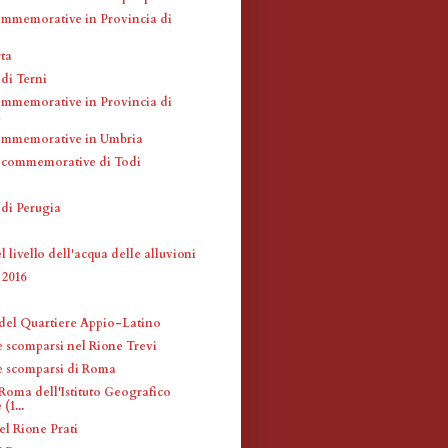
mmemorative in Provincia di
ta
di Terni
mmemorative in Provincia di
a
ommemorative in Umbria
 commemorative di Todi
 di Perugia
 livello dell'acqua delle alluvioni
2016
 del Quartiere Appio-Latino
è scomparsi nel Rione Trevi
fè scomparsi di Roma
Roma dell'Istituto Geografico
(1...
el Rione Prati