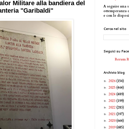
lor Militare alla bandiera del
A seguire una s
nteria "Garibaldi"
ottemperanza 
e con le disposi
Cerca nel sito
Seguici su Fac
Rerum 
Archivio blog
2026
(154)
►
2025
(464)
►
2024
(489)
►
2023
(199)
►
2022
(283)
►
2021
(397)
►
2020
(664)
►
2019
(685)
►