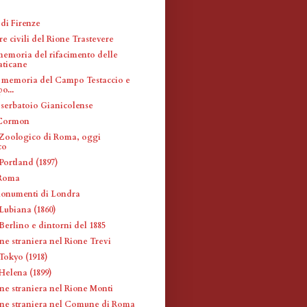
di Firenze
re civili del Rione Trastevere
memoria del rifacimento delle
aticane
 memoria del Campo Testaccio e
po...
 serbatoio Gianicolense
Cormon
Zoologico di Roma, oggi
co
Portland (1897)
 Roma
monumenti di Londra
Lubiana (1860)
Berlino e dintorni del 1885
ne straniera nel Rione Trevi
Tokyo (1918)
Helena (1899)
ne straniera nel Rione Monti
ne straniera nel Comune di Roma