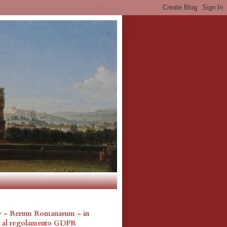
cy - Rerum Romanarum - in
a al regolamento GDPR