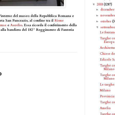
2018
(1287)
▼
dicembr
►
novembr
►
ll'interno del museo della Repubblica Romana e
ta San Pancrazio, al confine tra il
Rione
ottobre
(
►
ense
e
Aurelio
. Essa ricorda il conferimento della
settembr
▼
 alla bandiera del 182° Reggimento di Fanteria
Le fontan
Targhe c
Europa
Architettu
Chiese de
Edicole S
Targhe co
Milano
o
Targhe co
Milano
Le targhe
Milano
Provincia
Targhe c
Amelia
Targhe c