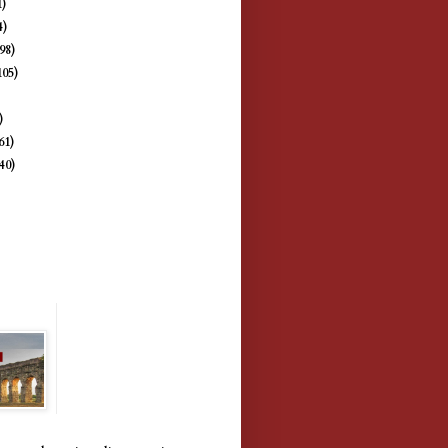
1)
4)
198)
105)
)
)
61)
(40)