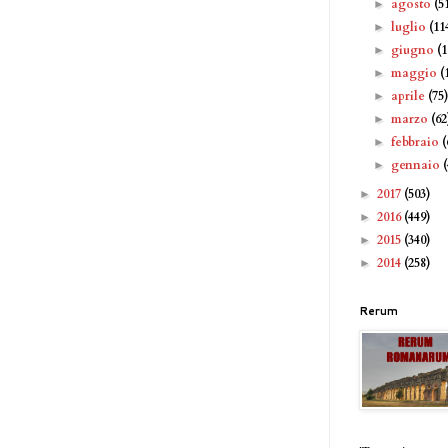
agosto
(5
►
luglio
(11
►
giugno
(
►
maggio
(
►
aprile
(75
►
marzo
(62
►
febbraio
(
►
gennaio
►
2017
(503)
►
2016
(449)
►
2015
(340)
►
2014
(258)
►
Rerum