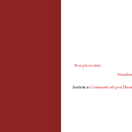
Post più recente
Visualizz
Iscriviti a:
Commenti sul post (Ato