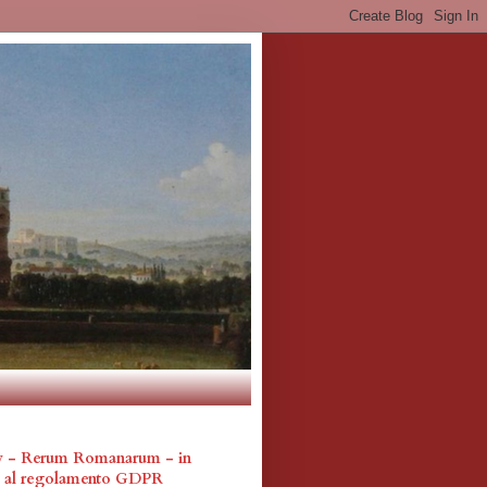
cy - Rerum Romanarum - in
a al regolamento GDPR