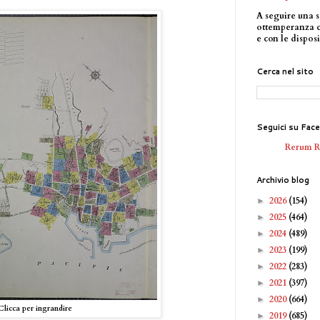
A seguire una s
ottemperanza 
e con le disposi
Cerca nel sito
Seguici su Fac
Rerum 
Archivio blog
2026
(154)
►
2025
(464)
►
2024
(489)
►
2023
(199)
►
2022
(283)
►
2021
(397)
►
2020
(664)
►
Clicca per ingrandire
2019
(685)
►