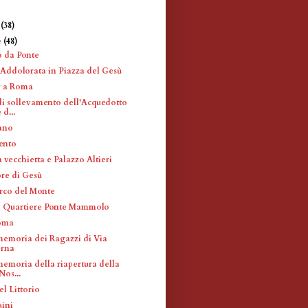
e
(38)
e
(48)
o da Ponte
ddolorata in Piazza del Gesù
y a Roma
di sollevamento dell'Acquedotto
d...
iano
ento
 vecchietta e Palazzo Altieri
re di Gesù
Arco del Monte
l Quartiere Ponte Mammolo
oma
memoria dei Ragazzi di Via
erna
memoria della riapertura della
Nos...
el Littorio
sini