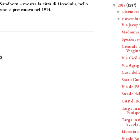
Sandborn - mostra la città di Honolulu, nello
2018
(1287)
▼
ome si presentava nel 1914.
dicembr
►
novembr
▼
Via Jacop
Madonna A
Speakeas
Centrale 
Vergine 
o
Via Cicil
Via Agrig
Casa della
Sacro Cuo
Via dell'
Strade de
CAP di R
Targa in 
Panisp
Targa in 
Scuola 
Libreria d
Vicolo Ro