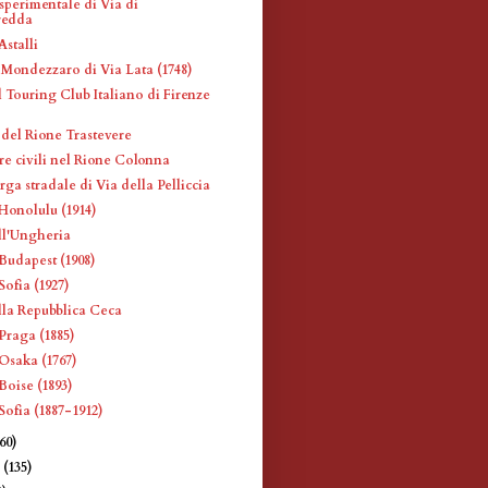
sperimentale di Via di
redda
Astalli
 Mondezzaro di Via Lata (1748)
 Touring Club Italiano di Firenze
 del Rione Trastevere
re civili nel Rione Colonna
rga stradale di Via della Pelliccia
Honolulu (1914)
l'Ungheria
Budapest (1908)
ofia (1927)
la Repubblica Ceca
Praga (1885)
Osaka (1767)
Boise (1893)
Sofia (1887-1912)
360)
e
(135)