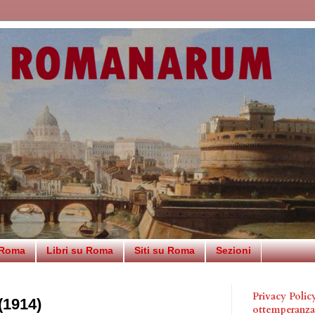
 Roma
Libri su Roma
Siti su Roma
Sezioni
Privacy Poli
(1914)
ottemperanz