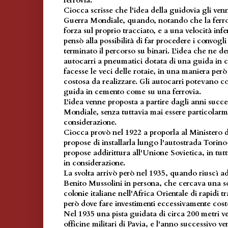
ferrovia.
Ciocca scrisse che l'idea della guidovia gli ve
Guerra Mondiale, quando, notando che la ferro
forza sul proprio tracciato, e a una velocità infe
pensò alla possibilità di far procedere i convogl
terminato il percorso su binari. L'idea che ne de
autocarri a pneumatici dotata di una guida in
facesse le veci delle rotaie, in una maniera pe
costosa da realizzare. Gli autocarri potevano c
guida in cemento come su una ferrovia.
L'idea venne proposta a partire dagli anni succe
Mondiale, senza tuttavia mai essere particolarm
considerazione.
Ciocca provò nel 1922 a proporla al Ministero d
propose di installarla lungo l'autostrada Torin
propose addirittura all'Unione Sovietica, in tutti
in considerazione.
La svolta arrivò però nel 1935, quando riuscì ad 
Benito Mussolini in persona, che cercava una so
colonie italiane nell'Africa Orientale di rapidi t
però dove fare investimenti eccessivamente cost
Nel 1935 una pista guidata di circa 200 metri ve
officine militari di Pavia, e l'anno successivo 