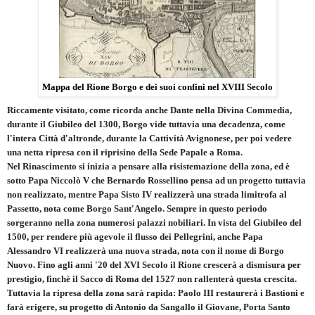
Mappa del Rione Borgo e dei suoi confini nel XVIII Secolo
Riccamente visitato, come ricorda anche Dante nella Divina Commedia,
durante il Giubileo del 1300, Borgo vide tuttavia una decadenza, come
l'intera Città d'altronde, durante la Cattività Avignonese, per poi vedere
una netta ripresa con il riprisino della Sede Papale a Roma.
Nel Rinascimento si inizia a pensare alla risistemazione della zona, ed è
sotto Papa Niccolò V che Bernardo Rossellino pensa ad un progetto tuttavia
non realizzato, mentre Papa Sisto IV realizzerà una strada limitrofa al
Passetto, nota come Borgo Sant'Angelo. Sempre in questo periodo
sorgeranno nella zona numerosi palazzi nobiliari. In vista del Giubileo del
1500, per rendere più agevole il flusso dei Pellegrini, anche Papa
Alessandro VI realizzerà una nuova strada, nota con il nome di Borgo
Nuovo. Fino agli anni '20 del XVI Secolo il Rione crescerà a dismisura per
prestigio, finchè il Sacco di Roma del 1527 non rallenterà questa crescita.
Tuttavia la ripresa della zona sarà rapida: Paolo III restaurerà i Bastioni e
farà erigere, su progetto di Antonio da Sangallo il Giovane, Porta Santo