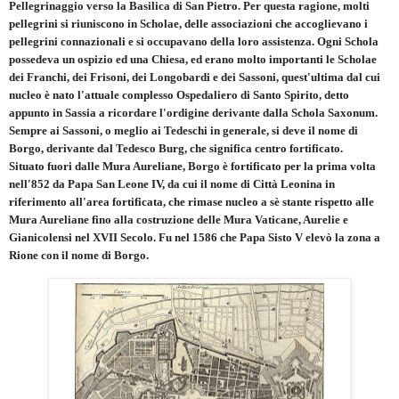
Pellegrinaggio verso la Basilica di San Pietro. Per questa ragione, molti
pellegrini si riuniscono in Scholae, delle associazioni che accoglievano i
pellegrini connazionali e si occupavano della loro assistenza. Ogni Schola
possedeva un ospizio ed una Chiesa, ed erano molto importanti le Scholae
dei Franchi, dei Frisoni, dei Longobardi e dei Sassoni, quest'ultima dal cui
nucleo è nato l'attuale complesso Ospedaliero di Santo Spirito, detto
appunto in Sassia a ricordare l'ordigine derivante dalla Schola Saxonum.
Sempre ai Sassoni, o meglio ai Tedeschi in generale, si deve il nome di
Borgo, derivante dal Tedesco Burg, che significa centro fortificato.
Situato fuori dalle Mura Aureliane, Borgo è fortificato per la prima volta
nell'852 da Papa San Leone IV, da cui il nome di Città Leonina in
riferimento all'area fortificata, che rimase nucleo a sè stante rispetto alle
Mura Aureliane fino alla costruzione delle Mura Vaticane, Aurelie e
Gianicolensi nel XVII Secolo. Fu nel 1586 che Papa Sisto V elevò la zona a
Rione con il nome di Borgo.