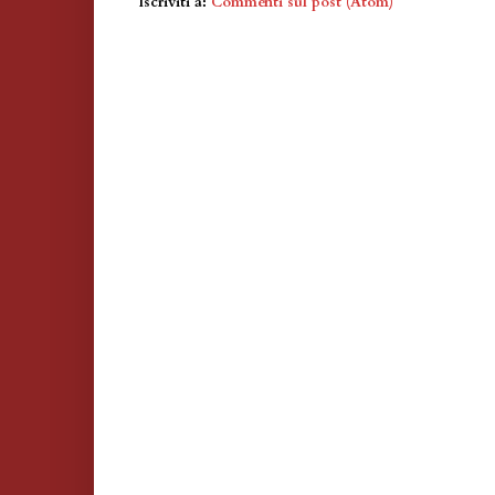
Iscriviti a:
Commenti sul post (Atom)