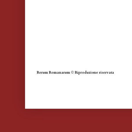
Rerum Romanarum
©
Riproduzione riservata