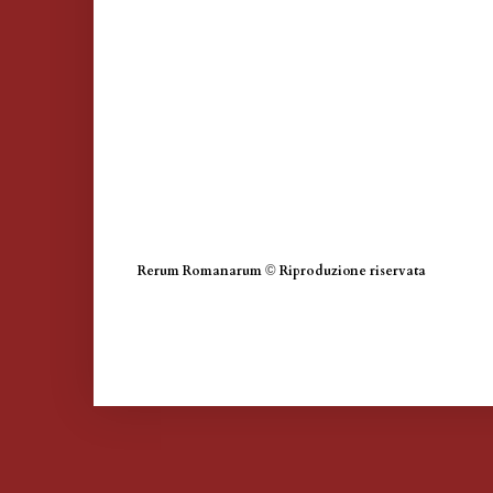
Rerum Romanarum
©
Riproduzione riservata