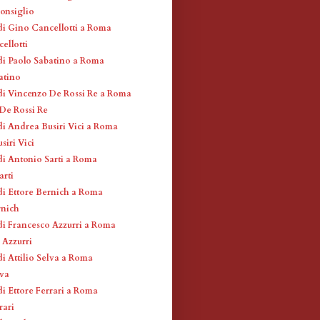
Consiglio
di Gino Cancellotti a Roma
ellotti
di Paolo Sabatino a Roma
atino
di Vincenzo De Rossi Re a Roma
De Rossi Re
di Andrea Busiri Vici a Roma
siri Vici
di Antonio Sarti a Roma
arti
di Ettore Bernich a Roma
rnich
di Francesco Azzurri a Roma
 Azzurri
di Attilio Selva a Roma
lva
di Ettore Ferrari a Roma
rari