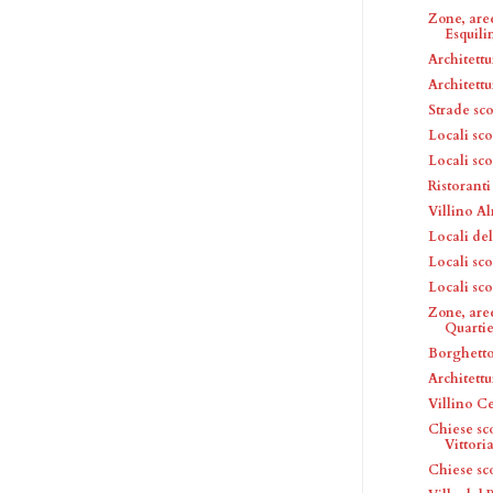
Zone, are
Esquili
Architettu
Architettu
Strade sc
Locali sc
Locali sc
Ristoranti
Villino Al
Locali del
Locali sc
Locali sc
Zone, aree
Quartier
Borghett
Architettu
Villino Ce
Chiese sc
Vittori
Chiese sc