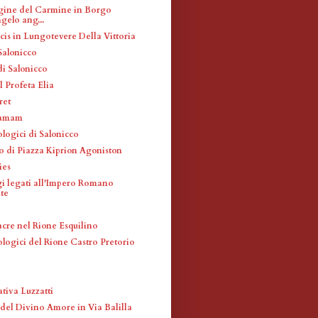
gine del Carmine in Borgo
gelo ang...
cis in Lungotevere Della Vittoria
Salonicco
i Salonicco
 Profeta Elia
ret
Hamam
ologici di Salonicco
 di Piazza Kiprion Agoniston
ies
i legati all'Impero Romano
te
acre nel Rione Esquilino
ologici del Rione Castro Pretorio
tiva Luzzatti
el Divino Amore in Via Balilla