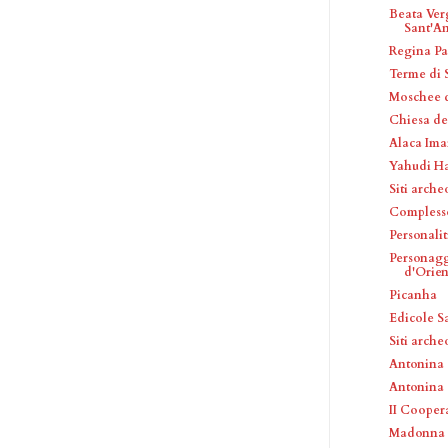
Beata Ver
Sant'An
Regina Pa
Terme di 
Moschee d
Chiesa del
Alaca Ima
Yahudi 
Siti arche
Complesso
Personalit
Personagg
d'Orien
Picanha
Edicole S
Siti arche
Antonina
Antonina
II Coopera
Madonna d