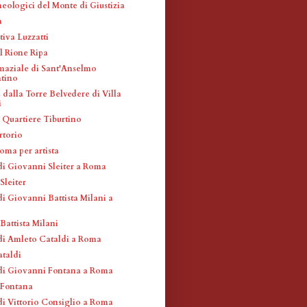
eologici del Monte di Giustizia
a
tiva Luzzatti
l Rione Ripa
maziale di Sant'Anselmo
ntino
dalla Torre Belvedere di Villa
i
l Quartiere Tiburtino
rtorio
oma per artista
di Giovanni Sleiter a Roma
Sleiter
i Giovanni Battista Milani a
Battista Milani
di Amleto Cataldi a Roma
taldi
di Giovanni Fontana a Roma
 Fontana
di Vittorio Consiglio a Roma