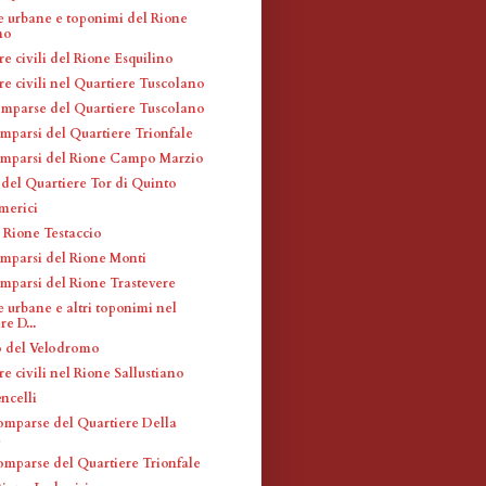
e urbane e toponimi del Rione
no
re civili del Rione Esquilino
re civili nel Quartiere Tuscolano
omparse del Quartiere Tuscolano
omparsi del Quartiere Trionfale
omparsi del Rione Campo Marzio
 del Quartiere Tor di Quinto
merici
 Rione Testaccio
omparsi del Rione Monti
omparsi del Rione Trastevere
 urbane e altri toponimi nel
e D...
o del Velodromo
re civili nel Rione Sallustiano
ncelli
omparse del Quartiere Della
a
omparse del Quartiere Trionfale