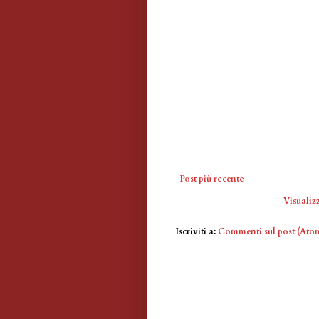
Post più recente
Visualizz
Iscriviti a:
Commenti sul post (Ato