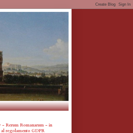
cy - Rerum Romanarum - in
a al regolamento GDPR