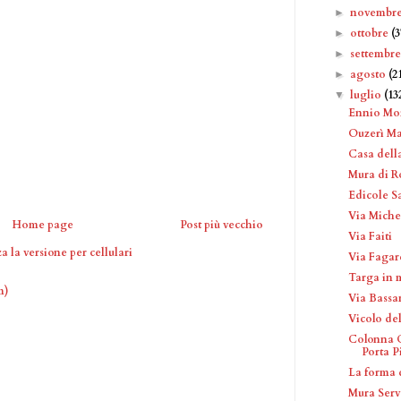
novembr
►
ottobre
(3
►
settembr
►
agosto
(2
►
luglio
(13
▼
Ennio Mor
Ouzerì Ma
Casa dell
Mura di 
Edicole Sa
Via Miche
Home page
Post più vecchio
Via Faiti
a la versione per cellulari
Via Fagar
Targa in 
m)
Via Bassa
Vicolo de
Colonna C
Porta P
La forma 
Mura Serv