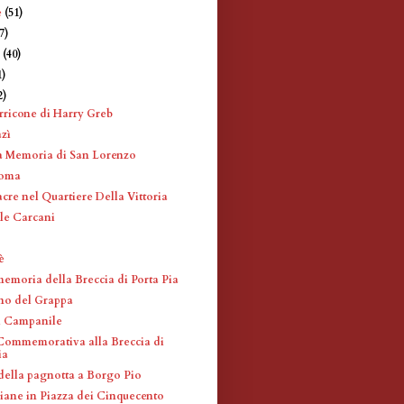
e
(51)
7)
e
(40)
1)
2)
ricone di Harry Greb
zì
a Memoria di San Lorenzo
Roma
cre nel Quartiere Della Vittoria
le Carcani
è
memoria della Breccia di Porta Pia
no del Grappa
l Campanile
ommemorativa alla Breccia di
ia
della pagnotta a Borgo Pio
iane in Piazza dei Cinquecento