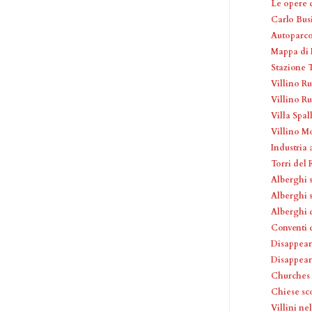
Le opere 
Carlo Busi
Autoparco
Mappa di I
Stazione T
Villino Ru
Villino R
Villa Spall
Villino M
Industria
Torri del
Alberghi 
Alberghi 
Alberghi 
Conventi 
Disappear
Disappea
Churches
Chiese sc
Villini ne