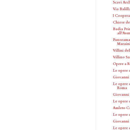
Scavi Arch
Via Balill
I Coopera
Chiese de
Badia Pri
all'Ave
Panorama 
Marain
Villini de
Villino Sa
Opere a R
Le opere 
Giovanni 
Le opere d
Roma
Giovanni 
Le opere 
Amleto Ca
Le opere 
Giovanni
Le opere 