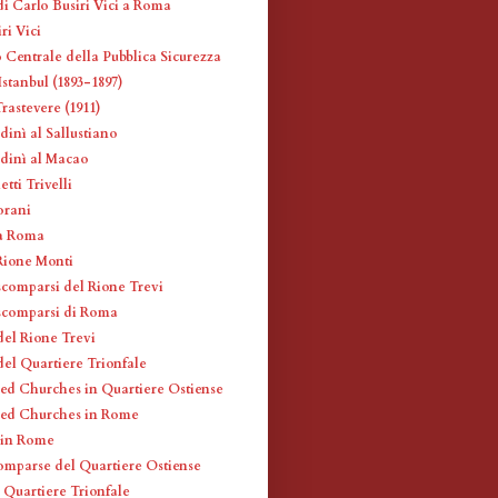
di Carlo Busiri Vici a Roma
ri Vici
 Centrale della Pubblica Sicurezza
stanbul (1893-1897)
rastevere (1911)
dinì al Sallustiano
udinì al Macao
etti Trivelli
orani
 a Roma
 Rione Monti
scomparsi del Rione Trevi
scomparsi di Roma
del Rione Trevi
del Quartiere Trionfale
ed Churches in Quartiere Ostiense
red Churches in Rome
 in Rome
omparse del Quartiere Ostiense
l Quartiere Trionfale