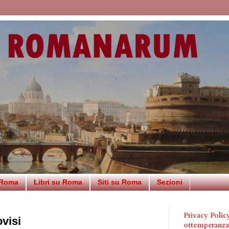
 Roma
Libri su Roma
Siti su Roma
Sezioni
Privacy Poli
ovisi
ottemperanz