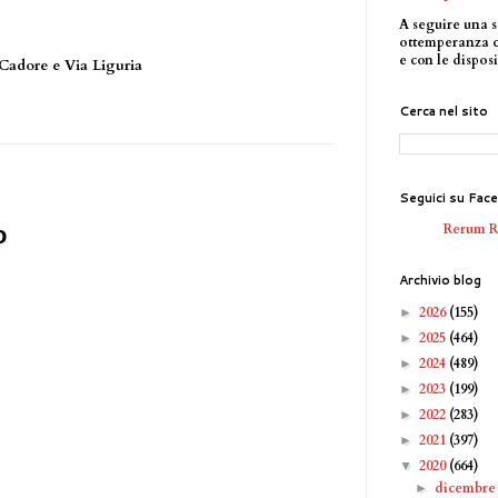
A seguire una s
ottemperanza 
e con le disposi
 Cadore e Via Liguria
Cerca nel sito
Seguici su Fac
Rerum 
o
Archivio blog
2026
(155)
►
2025
(464)
►
2024
(489)
►
2023
(199)
►
2022
(283)
►
2021
(397)
►
2020
(664)
▼
dicembr
►