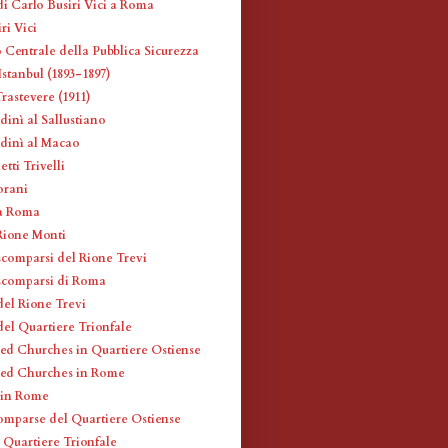
di Carlo Busiri Vici a Roma
ri Vici
 Centrale della Pubblica Sicurezza
stanbul (1893-1897)
rastevere (1911)
dinì al Sallustiano
udinì al Macao
etti Trivelli
orani
 a Roma
 Rione Monti
scomparsi del Rione Trevi
scomparsi di Roma
del Rione Trevi
del Quartiere Trionfale
ed Churches in Quartiere Ostiense
red Churches in Rome
 in Rome
omparse del Quartiere Ostiense
l Quartiere Trionfale