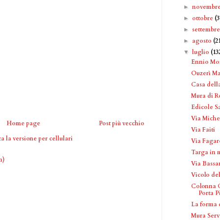
novembr
►
ottobre
(3
►
settembr
►
agosto
(2
►
luglio
(13
▼
Ennio Mor
Ouzerì Ma
Casa dell
Mura di 
Edicole Sa
Via Miche
Home page
Post più vecchio
Via Faiti
a la versione per cellulari
Via Fagar
Targa in 
m)
Via Bassa
Vicolo de
Colonna C
Porta P
La forma 
Mura Serv