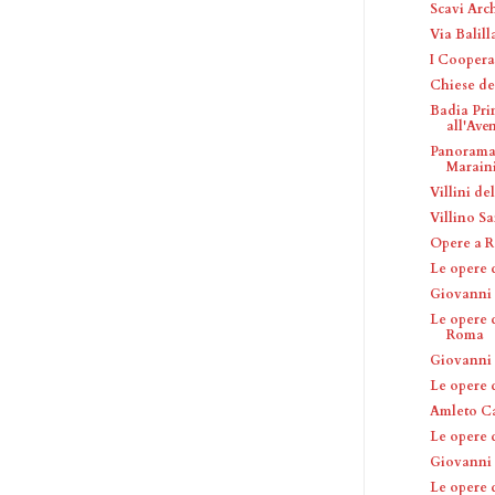
Scavi Arch
Via Balill
I Coopera
Chiese de
Badia Pri
all'Ave
Panorama 
Marain
Villini de
Villino Sa
Opere a R
Le opere 
Giovanni 
Le opere d
Roma
Giovanni 
Le opere 
Amleto Ca
Le opere 
Giovanni
Le opere 