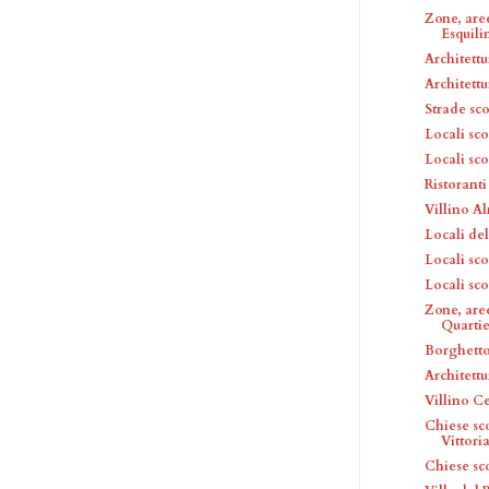
Zone, are
Esquili
Architettu
Architettu
Strade sc
Locali sc
Locali sc
Ristoranti
Villino Al
Locali del
Locali sc
Locali sc
Zone, aree
Quartier
Borghett
Architettu
Villino Ce
Chiese sc
Vittori
Chiese sc