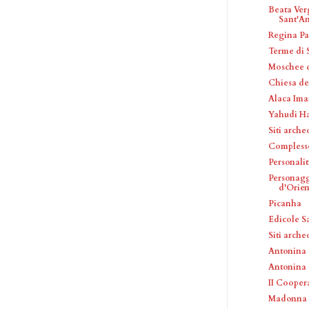
Beata Ver
Sant'An
Regina Pa
Terme di 
Moschee d
Chiesa del
Alaca Ima
Yahudi 
Siti arche
Complesso
Personalit
Personagg
d'Orien
Picanha
Edicole S
Siti arche
Antonina
Antonina
II Coopera
Madonna d