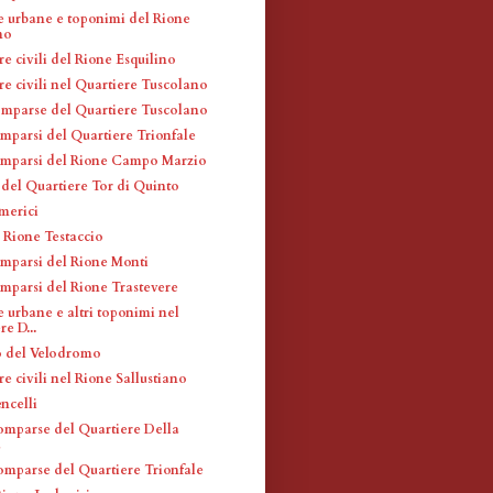
e urbane e toponimi del Rione
no
re civili del Rione Esquilino
re civili nel Quartiere Tuscolano
omparse del Quartiere Tuscolano
omparsi del Quartiere Trionfale
omparsi del Rione Campo Marzio
 del Quartiere Tor di Quinto
merici
 Rione Testaccio
omparsi del Rione Monti
omparsi del Rione Trastevere
 urbane e altri toponimi nel
e D...
o del Velodromo
re civili nel Rione Sallustiano
ncelli
omparse del Quartiere Della
a
omparse del Quartiere Trionfale