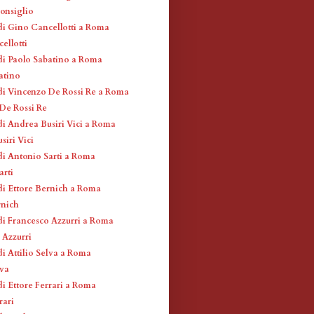
Consiglio
di Gino Cancellotti a Roma
ellotti
di Paolo Sabatino a Roma
atino
di Vincenzo De Rossi Re a Roma
De Rossi Re
di Andrea Busiri Vici a Roma
siri Vici
di Antonio Sarti a Roma
arti
di Ettore Bernich a Roma
rnich
di Francesco Azzurri a Roma
 Azzurri
di Attilio Selva a Roma
lva
di Ettore Ferrari a Roma
rari