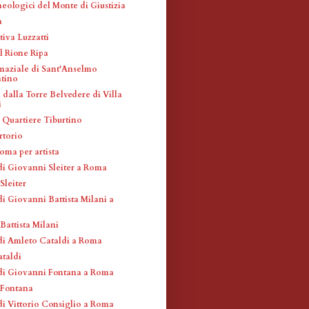
eologici del Monte di Giustizia
a
tiva Luzzatti
l Rione Ripa
maziale di Sant'Anselmo
ntino
dalla Torre Belvedere di Villa
i
l Quartiere Tiburtino
rtorio
oma per artista
di Giovanni Sleiter a Roma
Sleiter
i Giovanni Battista Milani a
Battista Milani
di Amleto Cataldi a Roma
taldi
di Giovanni Fontana a Roma
 Fontana
di Vittorio Consiglio a Roma