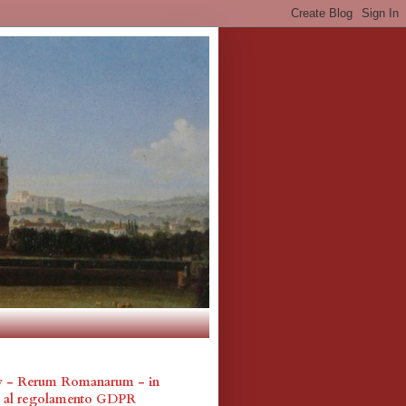
cy - Rerum Romanarum - in
a al regolamento GDPR