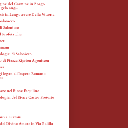
gine del Carmine in Borgo
gelo ang...
cis in Lungotevere Della Vittoria
Salonicco
i Salonicco
 Profeta Elia
ret
Hamam
ologici di Salonicco
 di Piazza Kiprion Agoniston
ies
i legati all'Impero Romano
te
acre nel Rione Esquilino
ologici del Rione Castro Pretorio
tiva Luzzatti
el Divino Amore in Via Balilla