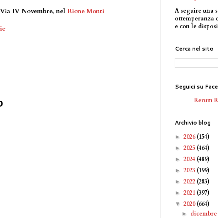
A seguire una s
in Via IV Novembre, nel
Rione Monti
ottemperanza 
e con le disposi
ie
Cerca nel sito
Seguici su Fac
Rerum 
o
Archivio blog
2026
(154)
►
2025
(464)
►
2024
(489)
►
2023
(199)
►
2022
(283)
►
2021
(397)
►
2020
(664)
▼
dicembr
►