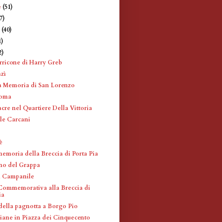
e
(51)
7)
e
(40)
1)
2)
ricone di Harry Greb
zì
a Memoria di San Lorenzo
Roma
cre nel Quartiere Della Vittoria
le Carcani
è
memoria della Breccia di Porta Pia
no del Grappa
l Campanile
ommemorativa alla Breccia di
ia
della pagnotta a Borgo Pio
iane in Piazza dei Cinquecento