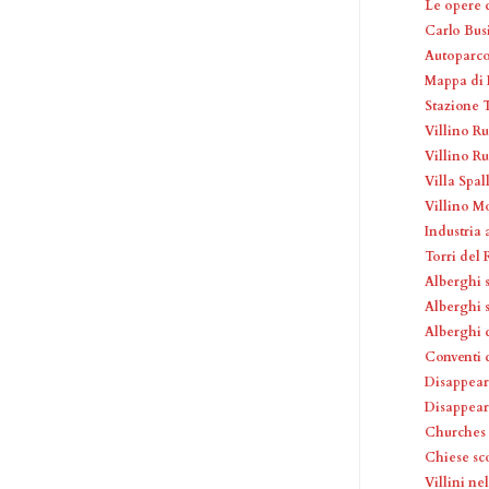
Le opere 
Carlo Busi
Autoparco
Mappa di I
Stazione T
Villino Ru
Villino R
Villa Spall
Villino M
Industria
Torri del
Alberghi 
Alberghi 
Alberghi 
Conventi 
Disappear
Disappea
Churches
Chiese sc
Villini ne