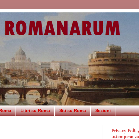
 Roma
Libri su Roma
Siti su Roma
Sezioni
Privacy Poli
ottemperanz