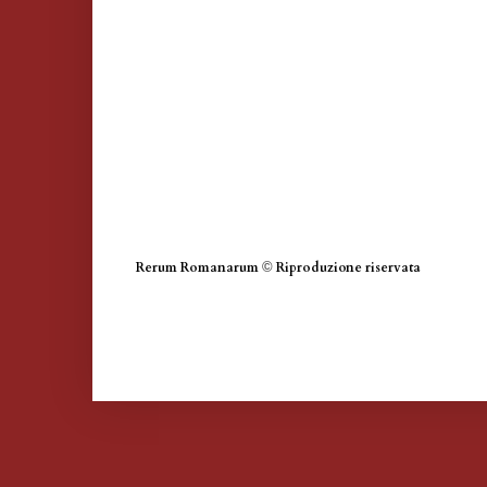
Rerum Romanarum
©
Riproduzione riservata