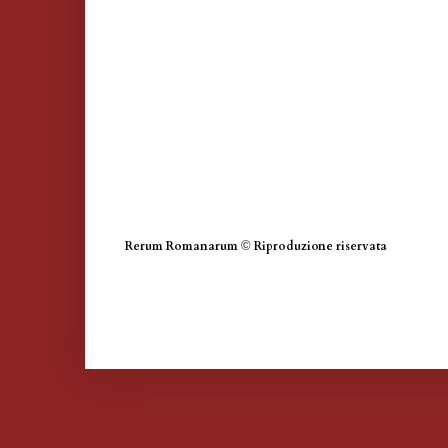
Rerum Romanarum
©
Riproduzione riservata