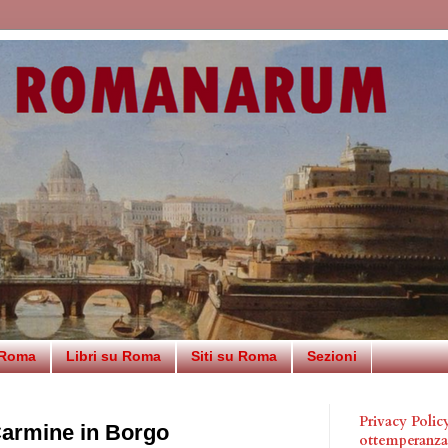
 Roma
Libri su Roma
Siti su Roma
Sezioni
Privacy Poli
Carmine in Borgo
ottemperanz