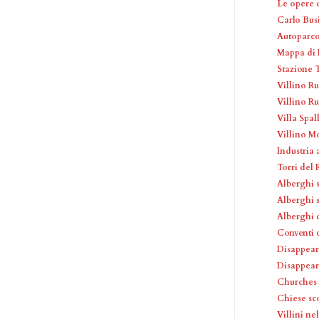
Le opere 
Carlo Busi
Autoparco
Mappa di I
Stazione T
Villino Ru
Villino R
Villa Spall
Villino M
Industria
Torri del
Alberghi 
Alberghi 
Alberghi 
Conventi 
Disappear
Disappea
Churches
Chiese sc
Villini ne