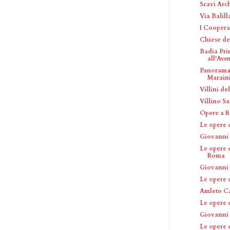
Scavi Arch
Via Balill
I Coopera
Chiese de
Badia Pri
all'Ave
Panorama 
Marain
Villini de
Villino Sa
Opere a R
Le opere 
Giovanni 
Le opere d
Roma
Giovanni 
Le opere 
Amleto Ca
Le opere 
Giovanni
Le opere 