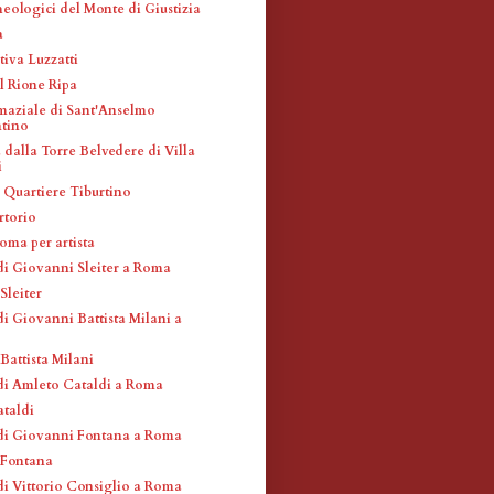
eologici del Monte di Giustizia
a
tiva Luzzatti
l Rione Ripa
maziale di Sant'Anselmo
ntino
dalla Torre Belvedere di Villa
i
l Quartiere Tiburtino
rtorio
oma per artista
di Giovanni Sleiter a Roma
Sleiter
i Giovanni Battista Milani a
Battista Milani
di Amleto Cataldi a Roma
taldi
di Giovanni Fontana a Roma
 Fontana
di Vittorio Consiglio a Roma