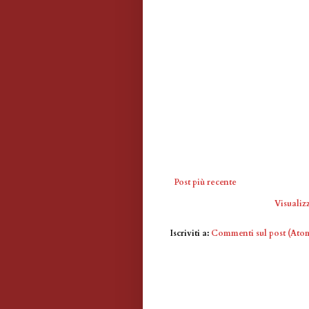
Post più recente
Visualizz
Iscriviti a:
Commenti sul post (Ato