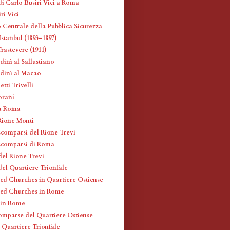
di Carlo Busiri Vici a Roma
ri Vici
 Centrale della Pubblica Sicurezza
stanbul (1893-1897)
rastevere (1911)
dinì al Sallustiano
udinì al Macao
etti Trivelli
orani
 a Roma
 Rione Monti
scomparsi del Rione Trevi
scomparsi di Roma
del Rione Trevi
del Quartiere Trionfale
ed Churches in Quartiere Ostiense
red Churches in Rome
 in Rome
omparse del Quartiere Ostiense
l Quartiere Trionfale