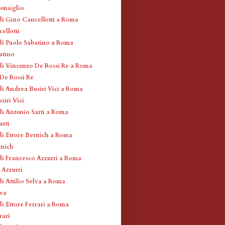
Consiglio
di Gino Cancellotti a Roma
ellotti
di Paolo Sabatino a Roma
atino
di Vincenzo De Rossi Re a Roma
De Rossi Re
di Andrea Busiri Vici a Roma
siri Vici
di Antonio Sarti a Roma
arti
di Ettore Bernich a Roma
rnich
di Francesco Azzurri a Roma
 Azzurri
di Attilio Selva a Roma
lva
di Ettore Ferrari a Roma
rari