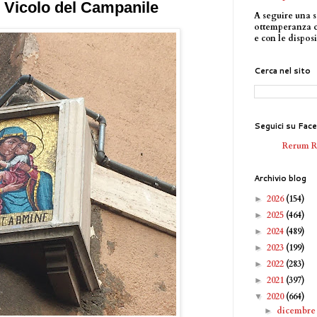
 Vicolo del Campanile
A seguire una s
ottemperanza 
e con le disposi
Cerca nel sito
Seguici su Fac
Rerum 
Archivio blog
2026
(154)
►
2025
(464)
►
2024
(489)
►
2023
(199)
►
2022
(283)
►
2021
(397)
►
2020
(664)
▼
dicembr
►