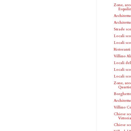
Zone, are
Esquili
Architettu
Architettu
Strade sc
Locali sc
Locali sc
Ristoranti
Villino Al
Locali del
Locali sc
Locali sc
Zone, aree
Quartier
Borghett
Architettu
Villino Ce
Chiese sc
Vittori
Chiese sc