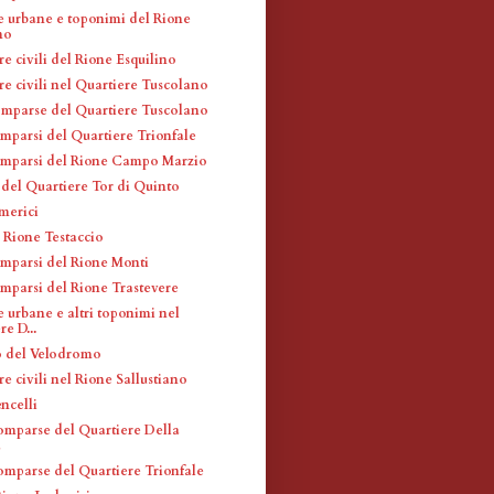
e urbane e toponimi del Rione
no
re civili del Rione Esquilino
re civili nel Quartiere Tuscolano
omparse del Quartiere Tuscolano
omparsi del Quartiere Trionfale
omparsi del Rione Campo Marzio
 del Quartiere Tor di Quinto
merici
 Rione Testaccio
omparsi del Rione Monti
omparsi del Rione Trastevere
 urbane e altri toponimi nel
e D...
o del Velodromo
re civili nel Rione Sallustiano
ncelli
omparse del Quartiere Della
a
omparse del Quartiere Trionfale