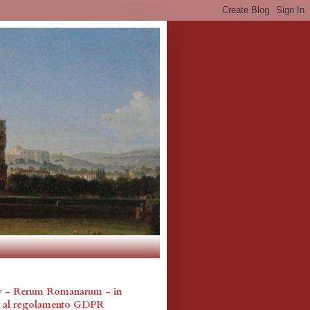
cy - Rerum Romanarum - in
a al regolamento GDPR