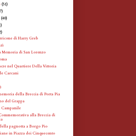
e
(51)
7)
e
(40)
1)
2)
ricone di Harry Greb
zì
a Memoria di San Lorenzo
Roma
cre nel Quartiere Della Vittoria
le Carcani
è
memoria della Breccia di Porta Pia
no del Grappa
l Campanile
ommemorativa alla Breccia di
ia
della pagnotta a Borgo Pio
iane in Piazza dei Cinquecento