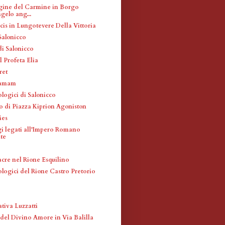
gine del Carmine in Borgo
gelo ang...
cis in Lungotevere Della Vittoria
Salonicco
i Salonicco
 Profeta Elia
ret
Hamam
ologici di Salonicco
 di Piazza Kiprion Agoniston
ies
i legati all'Impero Romano
te
acre nel Rione Esquilino
ologici del Rione Castro Pretorio
tiva Luzzatti
el Divino Amore in Via Balilla