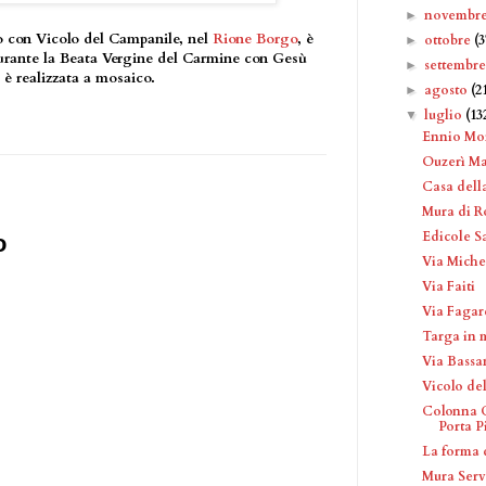
novembr
►
o con Vicolo del Campanile, nel
Rione Borgo
, è
ottobre
(3
►
gurante la Beata Vergine del Carmine con Gesù
settembr
►
è realizzata a mosaico.
agosto
(2
►
luglio
(13
▼
Ennio Mor
Ouzerì Ma
Casa dell
Mura di 
Edicole Sa
o
Via Miche
Via Faiti
Via Fagar
Targa in 
Via Bassa
Vicolo de
Colonna C
Porta P
La forma 
Mura Serv