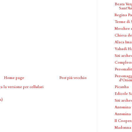
Beata Ver
Sant'An
Regina Pa
Terme di 
Moschee d
Chiesa del
Alaca Ima
Yahudi 
Siti arche
Complesso
Personalit
Personagg
Home page
Post più vecchio
d'Orien
Picanha
a la versione per cellulari
Edicole S
m)
Siti arche
Antonina
Antonina
II Coopera
Madonna d