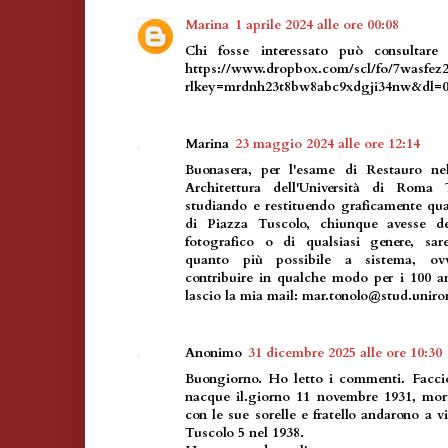
Marina
1 aprile 2024 alle ore 00:08
Chi fosse interessato può consultare
https://www.dropbox.com/scl/fo/7wasfez
rlkey=mrdnh23t8bw8abc9xdgji34nw&dl=
Marina
23 maggio 2024 alle ore 12:14
Buonasera, per l'esame di Restauro nel
Architettura dell'Università di Roma 
studiando e restituendo graficamente qu
di Piazza Tuscolo, chiunque avesse del
fotografico o di qualsiasi genere, sar
quanto più possibile a sistema, o
contribuire in qualche modo per i 100 a
lascio la mia mail: mar.tonolo@stud.uniro
Anonimo
31 dicembre 2025 alle ore 10:30
Buongiorno. Ho letto i commenti. Facci
nacque il.giorno 11 novembre 1931, mort
con le sue sorelle e fratello andarono a v
Tuscolo 5 nel 1938.