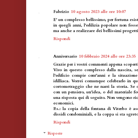
Fabrizio
10 agosto 2023 alle ore 10:07
E' un complesso bellissimo, per fortuna esi
in quegli anni, l'edilizia popolare non fosse
ma anche a realizzare dei bellissimi progett
Rispondi
Anniversario
10 febbraio 2024 alle ore 23:35
Grazie per i vostri commenti appena scoperti
Vivo in questo complesso dalla nascita, s
l'edificio compie cent'anni e la situazio
idilliaca. Vorrei comunque celebrarlo in 
cortometraggio che ne narri la storia. Se 
con un pensiero, un'idea, o del materiale fot
una risposta qui di seguito. Non vengono rich
economici.
P.s.: la copia della fontana di Viterbo è a
dissidi condominiali, e la coppa si sta sgret
Rispondi
Risposte