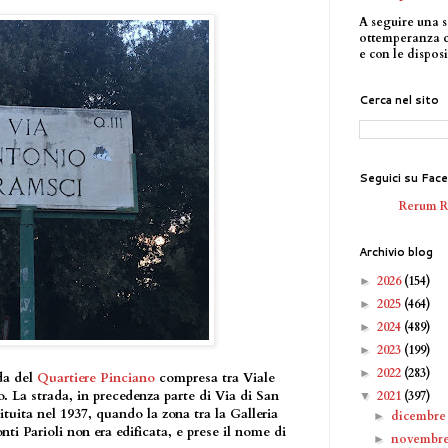
A seguire una s
ottemperanza 
e con le disposi
Cerca nel sito
Seguici su Fac
Rerum 
Archivio blog
2026
(154)
►
2025
(464)
►
2024
(489)
►
2023
(199)
►
2022
(283)
►
da del
Quartiere Pinciano
compresa tra Viale
. La strada, in precedenza parte di Via di San
2021
(397)
▼
tuita nel 1937, quando la zona tra la Galleria
dicembr
►
i Parioli non era edificata, e prese il nome di
novembr
►