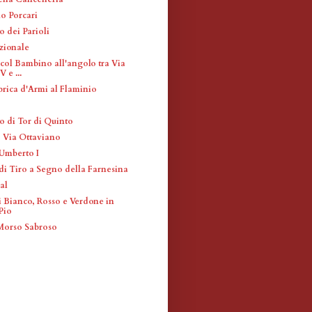
no Porcari
 dei Parioli
zionale
ol Bambino all'angolo tra Via
 e ...
brica d'Armi al Flaminio
 di Tor di Quinto
- Via Ottaviano
Umberto I
di Tiro a Segno della Farnesina
al
i Bianco, Rosso e Verdone in
Pio
Morso Sabroso