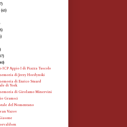
7)
e
(63)
)
)
5)
5)
)
)
57)
(40)
 ICP Appio I di Piazza Tuscolo
memoria di Jerzy Hordynski
memoria di Enrico Stuard
le di York
memoria di Girolamo Minervini
io Gramsci
ostale del Nomentano
 Ivan Vazov
 Giasone
orvaldsen