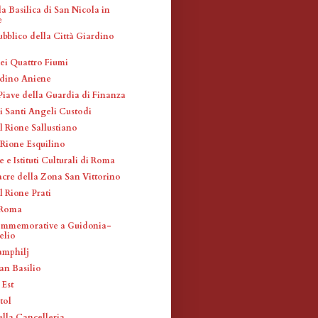
a Basilica di San Nicola in
e
ubblico della Città Giardino
ei Quattro Fiumi
rdino Aniene
iave della Guardia di Finanza
i Santi Angeli Custodi
l Rione Sallustiano
 Rione Esquilino
e Istituti Culturali di Roma
acre della Zona San Vittorino
l Rione Prati
 Roma
ommemorative a Guidonia-
elio
amphilj
an Basilio
 Est
tol
ella Cancelleria