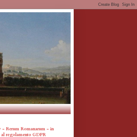
cy - Rerum Romanarum - in
a al regolamento GDPR