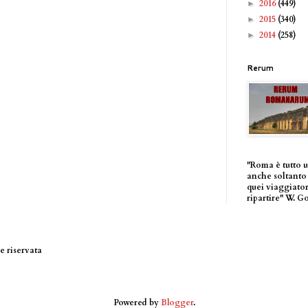
2016
(449)
►
2015
(340)
►
2014
(258)
►
Rerum
"Roma è tutto 
anche soltanto 
quei viaggiator
ripartire" W. G
 riservata
Powered by
Blogger
.