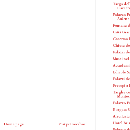
Targa dell
Carcer
Palazzo P
Aniene
Fontana d
Città Gia
Caserma P
Chiesa de
Palazzi de
Musei nel
Accademie 
Edicole S
Palazzi de
Presepi a
Targhe c
Montec
Palazzo P
Borgata S
Alea Iacta
Hotel Bris
Home page
Post più vecchio
Palazzo d