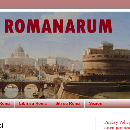
 Roma
Libri su Roma
Siti su Roma
Sezioni
Privacy Poli
ci
ottemperanz