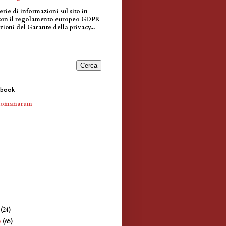
erie di informazioni sul sito in
con il regolamento europeo GDPR
zioni del Garante della privacy...
ebook
Romanarum
e
(24)
e
(65)