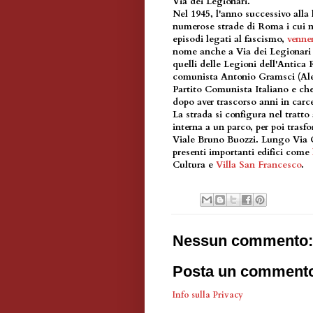
Via dei Legionari.
Nel 1945, l'anno successivo alla 
numerose strade di Roma i cui no
episodi legati al fascismo,
venne
nome anche a Via dei Legionari 
quelli delle Legioni dell'Antica
comunista Antonio Gramsci (Ale
Partito Comunista Italiano e che
dopo aver trascorso anni in carce
La strada si configura nel tratto
interna a un parco, per poi trasfo
Viale Bruno Buozzi. Lungo Via 
presenti importanti edifici come
Cultura e
Villa San Francesco
.
Nessun commento:
Posta un comment
Info sulla Privacy