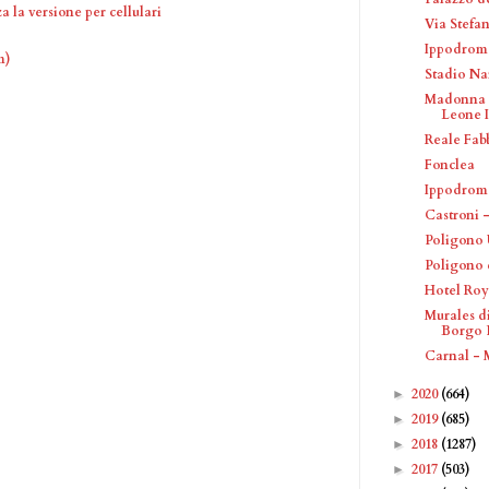
a la versione per cellulari
Via Stefa
Ippodromo
m)
Stadio Na
Madonna c
Leone IV
Reale Fab
Fonclea
Ippodromo
Castroni 
Poligono 
Poligono 
Hotel Roy
Murales d
Borgo 
Carnal - 
2020
(664)
►
2019
(685)
►
2018
(1287)
►
2017
(503)
►