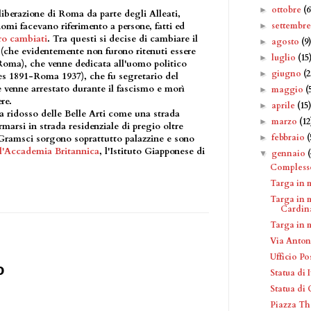
ottobre
(6
►
liberazione di Roma da parte degli Alleati,
settembr
mi facevano riferimento a persone, fatti ed
►
ro cambiati
. Tra questi si decise di cambiare il
agosto
(9
►
(che evidentemente non furono ritenuti essere
luglio
(15
►
 Roma), che venne dedicata all'uomo politico
giugno
(2
►
s 1891-Roma 1937), che fu segretario del
 venne arrestato durante il fascismo e morì
maggio
(
►
re.
aprile
(15
►
 a ridosso delle Belle Arti come una strada
marzo
(12
►
rmarsi in strada residenziale di pregio oltre
febbraio
(
►
Gramsci sorgono soprattutto palazzine e sono
l'Accademia Britannica
, l'Istituto Giapponese di
gennaio
▼
Complesso
Targa in 
Targa in 
Cardina
Targa in 
Via Anton
Ufficio P
o
Statua di
Statua di
Piazza Th