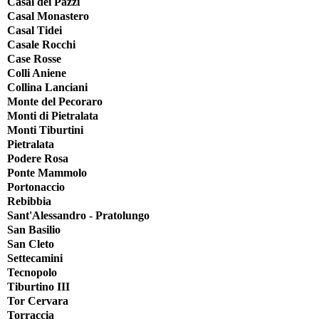
Casal dei Pazzi
Casal Monastero
Casal Tidei
Casale Rocchi
Case Rosse
Colli Aniene
Collina Lanciani
Monte del Pecoraro
Monti di Pietralata
Monti Tiburtini
Pietralata
Podere Rosa
Ponte Mammolo
Portonaccio
Rebibbia
Sant'Alessandro - Pratolungo
San Basilio
San Cleto
Settecamini
Tecnopolo
Tiburtino III
Tor Cervara
Torraccia