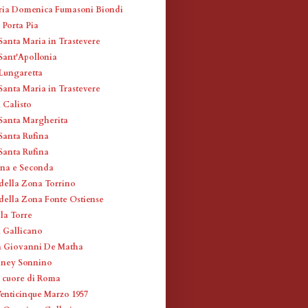
ria Domenica Fumasoni Biondi
 Porta Pia
Santa Maria in Trastevere
 Sant'Apollonia
 Lungaretta
Santa Maria in Trastevere
 Calisto
 Santa Margherita
 Santa Rufina
 Santa Rufina
ina e Seconda
 della Zona Torrino
 della Zona Fonte Ostiense
la Torre
n Gallicano
n Giovanni De Matha
dney Sonnino
 cuore di Roma
Venticinque Marzo 1957