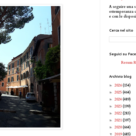
A seguire una s
ottemperanza 
e con le disposi
Cerca nel sito
Seguici su Fac
Rerum 
Archivio blog
2026
(154)
►
2025
(464)
►
2024
(489)
►
2023
(199)
►
2022
(283)
►
2021
(397)
►
2020
(664)
►
2019
(685)
▼