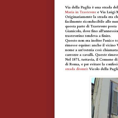
Via della Paglia è una strada de
Maria in Trastevere
e Via Luigi 
Originariamente la strada era ch
facilmente riconducibile alle num
questa parte di Trastevere posta 
Gianicolo, dove fino all'annessi
trasteverino tendeva a finire.
Questo non era inoltre l'unico t
rimesse equine: anche il vicino 
nome a un'osteria così chiamata 
carrozze a cavalli. Queste rimess
Nel 1871, tuttavia, il Comune d
di Roma, e per evitare la confusi
strada diventò
Vicolo della Pagli