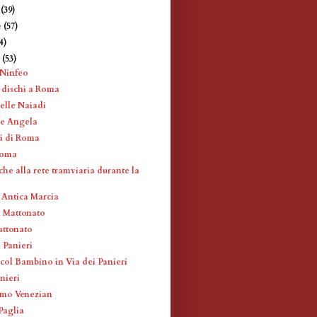
e
(39)
e
(57)
4)
e
(53)
 Ninfeo
 dischi a Roma
elle Naiadi
re Angela
i di Roma
Roma
he alla rete tramviaria durante la
 Antica Marcia
l Mattonato
attonato
 Panieri
ol Bambino in Via dei Panieri
nieri
omo Venezian
Paglia