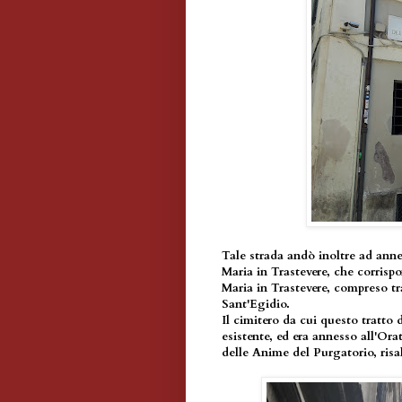
Tale strada andò inoltre ad anne
Maria in Trastevere, che corrispo
Maria in Trastevere, compreso t
Sant'Egidio.
Il cimitero da cui questo tratto
esistente, ed era annesso all'Or
delle Anime del Purgatorio, risal