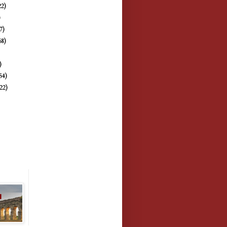
22)
)
7)
68)
)
)
54)
(22)