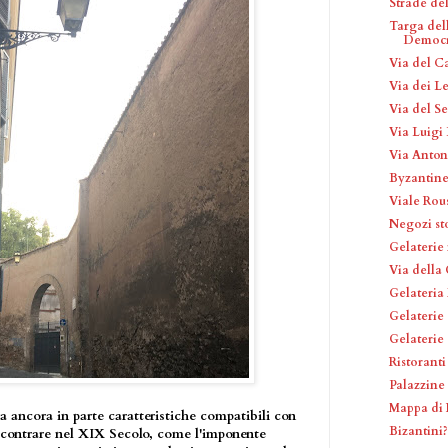
Strade de
Targa dell
Democra
Via del C
Via dei L
Via del S
Via Luigi 
Via Anton
Byzantine
Viale Rou
Negozi sto
Gelaterie
Via della
Gelateria 
Gelaterie
Gelaterie
Ristoranti
Palazzine
Mappa di 
rva ancora in parte caratteristiche compatibili con
Bizantini
iscontrare nel XIX Secolo, come l'imponente