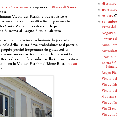
dicembr
►
l
Rione Trastevere
, compresa tra
Piazza di Santa
novembr
►
Masi.
ottobre
(7
►
iamata Vicolo dei Fienili, e questo fatto è
erose rimesse di cavalli e fienili presente in
settembr
▼
tra Santa Maria in Trastevere e le pendici del
Parco del
one di Roma al Regno d'Italia l'abitato
Negozi di
Fontana d
oponimo della zona a richiamare la presenza di
Vicolo della Frusta deve probabilmente il proprio
Zona Tor
proprio perché frequentata da guidatori di
Acquedott
e erano ancora attive fino a pochi decenni fa.
Tram di 
i Roma decise di fare ordine nella toponomastica
Le modific
one con la Via dei Fienili nel Rione Ripa,
questa
Prima...
a.
Acqua Pia
Vicolo de
Via del M
Vicolo dei
Madonna c
Via dei Pa
Via Giac
Via della 