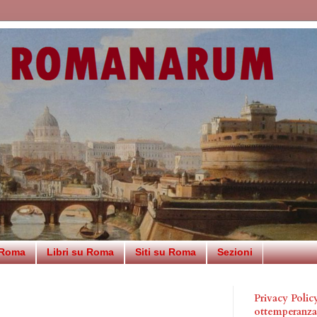
 Roma
Libri su Roma
Siti su Roma
Sezioni
Privacy Poli
ottemperanz