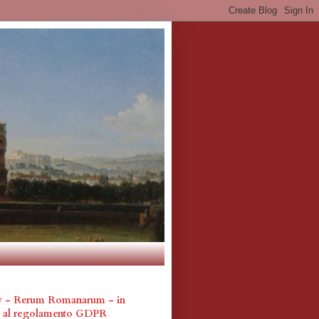
cy - Rerum Romanarum - in
a al regolamento GDPR