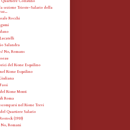
l Quartiere Collatino
a sezione Trieste-Salario della
z...
asale Rocchi
egumi
edano
Lucatelli
io Salandra
s? No, Romans
sseau
rici del Rione Esquilino
 nel Rione Esquilino
 Giuliana
Fassi
 del Rione Monti
 di Roma
 scomparsi nel Rione Trevi
 del Quartiere Salario
Rostock (1910)
? No, Romani