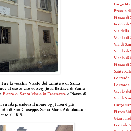
Largo Ma
Breccia di
Piazza di 
Piazza di
Via della
Vicolo di 
Via di San
Vicolo di
Vicolo di
Piazza di
Sante Ruf
Le strade
ttere la vecchia Vicolo del Cimitero di Santa
Le strade
nde al tratto che costeggia la Basilica di Santa
Vicolo del
ra
Piazza di Santa Maria in Trastevere
e Piazza di
Via di Sa
 di strada prendeva il nome oggi non è più
Largo Sa
atorio di San Giuseppe, Santa Maria Addolorata e
Piazza Si
ente al 1819.
Giano nel
Piazzale 