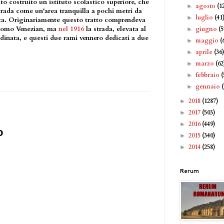
to costruito un istituto scolastico superiore, che
agosto
(1
►
strada come un'area tranquilla a pochi metri da
luglio
(41
►
ica. Originariamente questo tratto comprendeva
acomo Venezian, ma
nel 1916
la strada, elevata al
giugno
(5
►
rdinata, e questi due rami vennero dedicati a due
maggio
(
►
aprile
(36
►
marzo
(62
►
febbraio
(
►
gennaio
►
2018
(1287)
►
2017
(503)
►
2016
(449)
►
o
2015
(340)
►
2014
(258)
►
Rerum