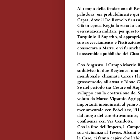
Al tempo della fondazione di Ro
paludosa: era probabilmente qui 
Capra, dove il Re Romolo fu ass
Già in epoca Regia la zona fu co
esercitazioni militari, per quest
Tarquinio il Superbo, si appropriò
suo rovesciamento e l'istituzion
consacrata a Marte, e vi fu anche
le assemblee pubbliche dei Citt
Con Augusto il Campo Marzio Ro
suddiviso in due Regiones, una p
meridionale, chiamata Circus Fl
grossomodo, all'attuale Rione 
Se nel periodo tra Cesare ed Au
sviluppo con la costruzione dei 
voluta da Marco Vipsanio Agrippa
importanti monumenti al primo I
monumentale con l'obelisco, l'H
dal luogo del suo ritrovamento,
confluenza con Via Condotti.
Con la fine dell'Impero, il Camp
sua vicinanza al Tevere. Alcuni
le Case, ci fanno capire che l'abi