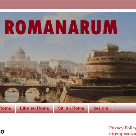
 Roma
Libri su Roma
Siti su Roma
Sezioni
Privacy Poli
io
ottemperanz