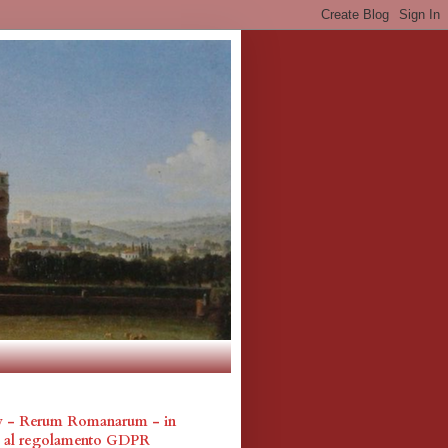
cy - Rerum Romanarum - in
a al regolamento GDPR