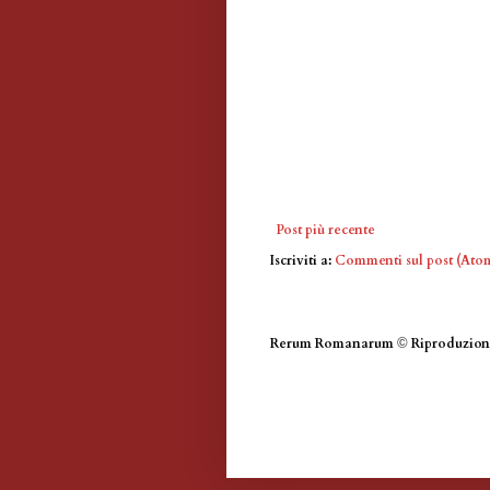
Post più recente
Iscriviti a:
Commenti sul post (Ato
Rerum Romanarum
©
Riproduzione