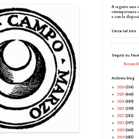
A seguire una s
ottemperanza 
e con le disposi
Cerca nel sito
Seguici su Fac
Rerum 
Archivio blog
2026
(154)
►
2025
(464)
►
2024
(489)
►
2023
(199)
►
2022
(283)
►
2021
(397)
►
2020
(664)
►
2019
(685)
►