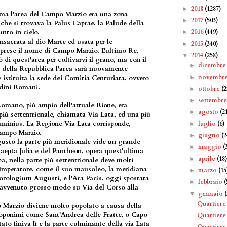
2018
(1287)
►
ma l'area del Campo Marzio era una zona
2017
(503)
►
che si trovava la Palus Caprae, la Palude della
2016
(449)
unto in cielo.
►
nsacrata al dio Marte ed usata per le
2015
(340)
►
o prese il nome di Campo Marzio. L'ultimo Re,
2014
(258)
▼
 di quest'area per coltivarvi il grano, ma con il
dicembr
►
e della Repubblica l'area sarà nuovamente
novembr
►
 istituita la sede dei Comitia Centuriata, ovvero
adini Romani.
ottobre
(2
►
settembr
►
mano, più ampio dell'attuale Rione, era
agosto
(2
►
iù settentrionale, chiamata Via Lata, ed una più
aminius. La Regione Via Lata corrisponde,
luglio
(6)
►
Campo Marzio.
giugno
(2
►
gusto la parte più meridionale vide un grande
maggio
(
►
Saepta Julia e del Pantheon, opera quest'ultima
aprile
(18
►
, nella parte più settentrionale deve molti
mperatore, come il suo mausoleo, la meridiana
marzo
(15
►
orologium Augusti, e l'Ara Pacis, oggi spostata
febbraio
(
►
 avvenuto grosso modo su Via del Corso alla
gennaio
▼
Quartiere
o Marzio diviene molto popolato a causa della
 toponimi come Sant'Andrea delle Fratte, o Capo
Quartiere
tato finiva lì e la parte culminante della via Lata
Quartier