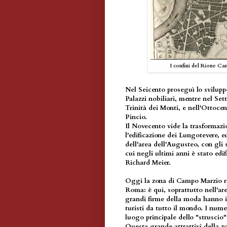
I confini del Rione C
Nel Seicento proseguì lo svilupp
Palazzi nobiliari, mentre nel Set
Trinità dei Monti, e nell'Ottocen
Pincio.
Il Novecento vide la trasformazi
l'edificazione dei Lungotevere, e
dell'area dell'Augusteo, con gli 
cui negli ultimi anni è stato edi
Richard Meier.
Oggi la zona di Campo Marzio ris
Roma: è qui, soprattutto nell'ar
grandi firme della moda hanno 
turisti da tutto il mondo. I numer
luogo principale dello "struscio
Questa grande attrattivi della z