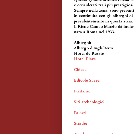
e considerati tra i più prestigiosi
Sempre nella zona, sono presenti 
in continuità con gli alberghi 
prevalentemente in questa zona.
Il Rione Campo Marzio dà inoltr
nata a Roma nel 1933.
Alberghi:
Albergo d'Inghilterra
Hotel de Russie
Hotel Plaza
Chiese:
Edicole Sacre:
Fontane:
Siti archeologici:
Palazzi:
Strade: