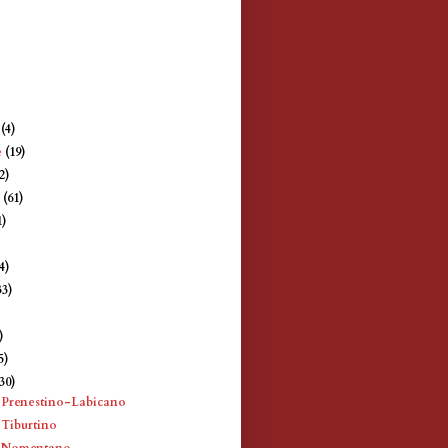
e
(4)
e
(19)
2)
e
(61)
1)
4)
33)
)
)
5)
(30)
 Prenestino-Labicano
 Tiburtino
e Nomentano