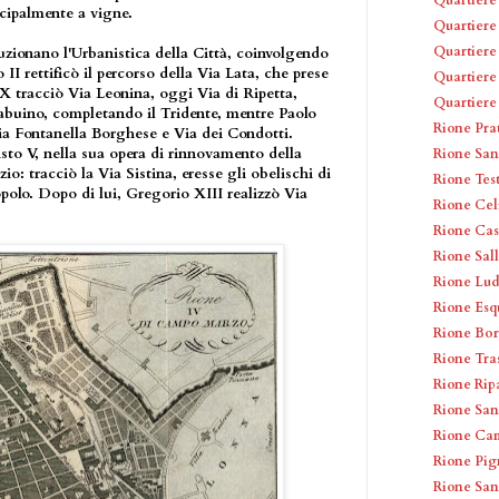
incipalmente a vigne.
Quartiere
Quartiere
luzionano l'Urbanistica della Città, coinvolgendo
I rettificò il percorso della Via Lata, che prese
Quartiere 
X tracciò Via Leonina, oggi Via di Ripetta,
Quartiere
Babuino, completando il Tridente, mentre Paolo
Rione Pra
 Via Fontanella Borghese e Via dei Condotti.
isto V, nella sua opera di rinnovamento della
Rione San
o: tracciò la Via Sistina, eresse gli obelischi di
Rione Tes
opolo. Dopo di lui, Gregorio XIII realizzò Via
Rione Cel
Rione Cas
Rione Sal
Rione Lud
Rione Esq
Rione Bo
Rione Tra
Rione Rip
Rione San
Rione Cam
Rione Pig
Rione San