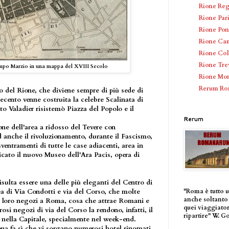
Rione Re
Rione Par
Rione Pon
Rione Ca
Rione Co
Rione Tre
ampo Marzio in una mappa del XVIII Secolo
Rione Mon
Rerum R
o del Rione, che diviene sempre di più sede di
tecento venne costruita la celebre Scalinata di
to Valadier risistemò Piazza del Popolo e il
Rerum
one dell'area a ridosso del Tevere con
d anche il rivoluzionamento, durante il Fascismo,
sventramenti di tutte le case adiacenti, area in
ficato il nuovo Museo dell'Ara Pacis, opera di
ulta essere una delle più eleganti del Centro di
"Roma è tutto 
ea di Via Condotti e via del Corso, che molte
anche soltanto 
i loro negozi a Roma, cosa che attrae Romani e
quei viaggiator
osi negozi di via del Corso la rendono, infatti, il
ripartire" W. G
" nella Capitale, specialmente nel week-end.
ona fa sì che vi sorgano numerosi hotel rinomati