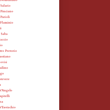
 Salario
 Pinciano
Parioli
 Flaminio
ti
 Saba
taccio
io
tro Pretorio
lustiano
ovisi
uilino
rgo
stevere
a
t'Angelo
pitelli
na
t'Eustachio