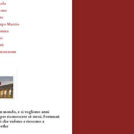
gola
ione
te
mpo Marzio
lonna
vi
ti
omanarum
un mondo, e ci vogliono anni
per riconoscere sè stessi. Fortunati
i che vedono e riescono a
oethe