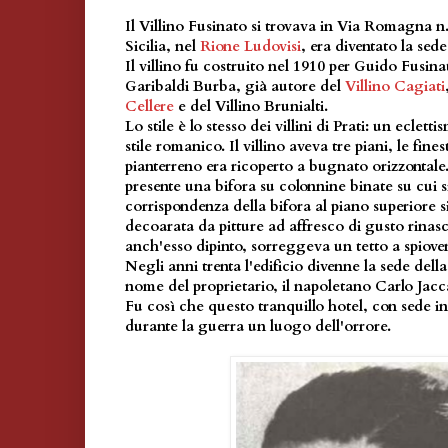
Il Villino Fusinato si trovava in Via Romagna n
Sicilia, nel
Rione Ludovisi
, era diventato la sed
Il villino fu costruito nel 1910 per Guido Fusin
Garibaldi Burba, già autore del
Villino Cagiati
Cellere
e del Villino Brunialti.
Lo stile è lo stesso dei villini di Prati: un eclet
stile romanico. Il villino aveva tre piani, le fin
pianterreno era ricoperto a bugnato orizzontale
presente una bifora su colonnine binate su cui s
corrispondenza della bifora al piano superiore si
decoarata da pitture ad affresco di gusto rinasc
anch'esso dipinto, sorreggeva un tetto a spioven
Negli anni trenta l'edificio divenne la sede dell
nome del proprietario, il napoletano Carlo Jacc
Fu così che questo tranquillo hotel, con sede in 
durante la guerra un luogo dell'orrore.