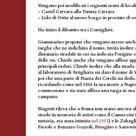
Vengono poi modificati i seguenti nomi di locali
- Castel Cervara alla Tenuta Cervara
- Lido di Ostia al nuovo borgo in procinto di sor
Ha inizio il dibattito tra i Consiglieri.
Giammarino propone che vengano messe anche a
targhe che ne indichino il nome. Invita inoltre 
dizionario stradale in cui sia indicata l'origine 
delle vie. Chiede anche che vengano affisse appo
principali ruderi. Chiede inoltre che alla strada
al laboratorio di Artiglieria sia dato il nome d
poi che una parte di Piazza dei Cerchi sia dedic
ricordando come nel 1861 la sua morte a Napoli
commozione e sia stata affissa una targa in s
campano.
Biagetti rileva che a Roma non erano ancora a
strade in memoria di artisti come il Camuccin
tuttavia, era stata istituita
nel 1911
) e lo Zabag
Fiesole e Benozzo Gozzoli, Perugino e Sansovi