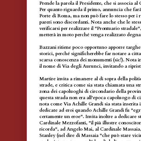
Prende la parola il Presidente, che si associa al
Per quanto riguarda il primo, annuncia che farà
Porte di Roma, ma non può fare lo stesso per i ru
pareri sono discordanti. Nota anche che le stess
verificarsi per realizzare il "Prontuario stradal
metterà in moto perché venga realizzato degna
Bazzani ritiene poco opportuno apporre targhe s
storici, perché significherebbe far notare a cittad
scarsa conoscenza dei monumenti (sic!). Nota 
il nome di Via degli Aurunci, invitando a ripris
Martire invita a rimanere al di sopra della polit
strade, e critica come sia stata chiamata una s
zona dei capoluoghi di circondario della prov
questa strada non era all'epoca capoluogo di c
nota come Via Achille Grandi sia stata inserita 
dedicate ad eroi quando Achille Grandi fu "eg
certamente un eroe". Invita inoltre a dedicare s
Cardinale Mezzofanti, "il più illustre conoscitor
ricorda", ad Angelo Mai, al Cardinale Massaia, 
Stanley (nel dire di Massaia "che può stare vici