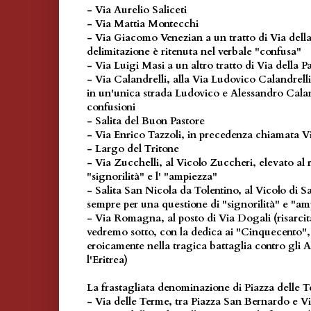
- Via Aurelio Saliceti
- Via Mattia Montecchi
- Via Giacomo Venezian a un tratto di Via della 
delimitazione è ritenuta nel verbale "confusa"
- Via Luigi Masi a un altro tratto di Via della P
- Via Calandrelli, alla Via Ludovico Calandrelli
in un'unica strada Ludovico e Alessandro Caland
confusioni
- Salita del Buon Pastore
- Via Enrico Tazzoli, in precedenza chiamata 
- Largo del Tritone
- Via Zucchelli, al Vicolo Zuccheri, elevato al 
"signorilità" e l' "ampiezza"
- Salita San Nicola da Tolentino, al Vicolo di S
sempre per una questione di "signorilità" e "am
- Via Romagna, al posto di Via Dogali (risarci
vedremo sotto, con la dedica ai "Cinquecento", i 
eroicamente nella tragica battaglia contro gli A
l'Eritrea)
La frastagliata denominazione di Piazza delle T
- Via delle Terme, tra Piazza San Bernardo e 