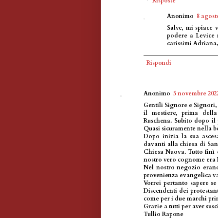
Risposte
Anonimo
8 agosto
Salve, mi spiace
podere a Levice 
carissimi Adriana,
Rispondi
Anonimo
5 novembre 2022
Gentili Signore e Signo
il mestiere, prima del
Ruschena. Subito dopo il p
Quasi sicuramente nella bo
Dopo inizia la sua asces
davanti alla chiesa di Sa
Chiesa Nuova. Tutto finì 
nostro vero cognome era
Nel nostro negozio erano
provenienza evangelica va
Vorrei pertanto sapere se
Discendenti dei protestanti
come per i due marchi prima
Grazie a tutti per aver susc
Tullio Rapone