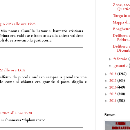
Zone, are
Quartie
Targa in 
Mappa di 
io 2023 alle ore 15:23
Borghetto
Mia nonna Camilla Latour si battezzò cristiana
Delibera 
. Prima era valdese e frequentava la chiesa valdese
Febbra..
oli dove avevano la pasticceria
Delibera 
Dicembr
febbraio
(
►
gennaio
►
2 alle ore 13:32
2018
(1287)
►
 affetto da piccola andavo sempre a prendere una
2017
(503)
►
rdo come si chiama era grande d pasta sfoglia e
2016
(449)
►
2015
(340)
►
2014
(258)
►
e 2023 alle ore 15:38
Rerum
a si chiamava "diplomatico"