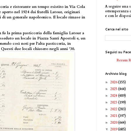
A seguire una s
cceria e ristorante un tempo esistito in Via Cola
ottemperanza 
 aperto nel 1924 dai fratelli Latour, originari
e con le disposi
 di un generale napoleonico. Il locale rimase in
Cerca nel sito
n fu la prima pasticceria della famiglia Latour a
seduto un locale in Piazza Santi Apostoli e, un
endo così noti per l'alta pasticceria, in
. Questi due locali chiusero negli anni '30.
Seguici su Fac
Rerum 
Archivio blog
2026
(155)
►
2025
(464)
►
2024
(489)
►
2023
(199)
►
2022
(283)
►
2021
(397)
►
2020
(664)
►
2019
(685)
▼