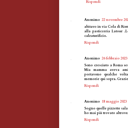
Rispondi
Anonimo
22 novembre 202
abitavo in via Cola di Rie
alla pasticceria Latour .
calzaturificio.
Rispondi
Anonimo
26 febbraio 2023
Sono cresciuto a Roma ses
Mia mamma aveva ami
portavono qualche volta
memorie qui sopra. Grazie
Rispondi
Anonimo
18 maggio 2023 a
Sogno quelle pizzette sal
ho mai più trovato altrove
Rispondi