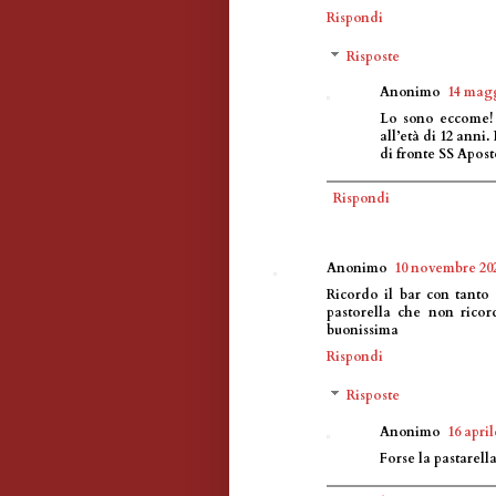
Rispondi
Risposte
Anonimo
14 magg
Lo sono eccome! 
all’età di 12 anni
di fronte SS Apost
Rispondi
Anonimo
10 novembre 202
Ricordo il bar con tanto
pastorella che non rico
buonissima
Rispondi
Risposte
Anonimo
16 april
Forse la pastarell