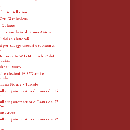
a
oberto Bellarmino
Orti Gianicolensi
 Colautti
ade extraurbane di Roma Antica
litici ed elettorali
i per alloggi precari e spontanei
.
"W Umberto W la Monarchia" del
dum...
drea il Moro
elle elezioni 1948 "Nenni e
 al...
mana Fidene - Tuscolo
sulla toponomastica di Roma del 25
.
sulla toponomastica di Roma del 27
...
antacroce
sulla toponomastica di Roma del 22
..
our