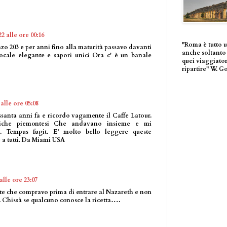
2 alle ore 00:16
"Roma è tutto 
nzo 203 e per anni fino alla maturità passavo davanti
anche soltanto 
Locale elegante e sapori unici Ora c' è un banale
quei viaggiator
ripartire" W. G
 alle ore 05:08
santa anni fa e ricordo vagamente il Caffe Latour.
che piemontesi Che andavano insieme e mi
. Tempus fugit. E’ molto bello leggere queste
 a tutti. Da Miami USA
lle ore 23:07
ate che compravo prima di entrare al Nazareth e non
. Chissà se qualcuno conosce la ricetta….