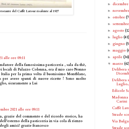
dicembr
►
novembr
►
storante del Caffè Latour risalente al 1927
ottobre
(7
►
settembr
►
agosto
(1
►
luglio
(41
►
giugno
(5
►
maggio
(
►
aprile
(36
►
1 alle ore 09:11
marzo
(62
▼
ore della famosissima pasticceria , sala da thè,
Delibera 
 nei locali di Palazzo Colonna, era il mio caro Nonno
Dicemb.
 Italia per la prima volta il buonissimo Montblanc,
 per avere spunti di nuove ricette ! Sono molto
Delibera 
glio, sicuramente a Lui
Luglio..
Edicole S
Madonna c
Carini
Caffè Lato
mbre 2021 alle ore 09:11
Strade sc
a, grazie del commento e del ricordo storico, ha
dell'esterno della pasticceria in via cola di rienzo
Via Bulga
 degli amici? grazie francesco
Strade sc