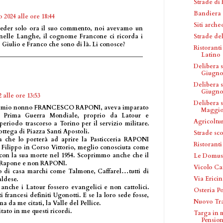
Strade di
Bandiera 
 2024 alle ore 18:44
Siti arche
 veder solo ora il suo commento, noi avevamo un
Strade de
nelle Langhe, il cognome Francone ci ricorda i
 Giulio e Franco che sono di là. Li conosce?
Ristorant
Latino
Delibera 
Giugno 
Delibera 
Giugno.
 alle ore 13:53
Delibera 
ri, mio nonno FRANCESCO RAPONI, aveva imparato
Maggio.
la Prima Guerra Mondiale, proprio da Latour e
Agricoltu
eriodo trascorso a Torino per il servizio militare.
ttega di Piazza Santi Apostoli.
Strade sc
a che lo porterà ad aprire la Pasticceria RAPONI
Ristoranti
n Filippo in Corso Vittorio, meglio conosciuta come
con la sua morte nel 1954. Scoprimmo anche che il
Le Domus
 Rapone e non RAPONI.
Vicolo C
 di casa marchi come Talmone, Caffarel…tutti di
Via Erici
ldese.
 anche i Latour fossero evangelici e non cattolici.
Osteria Po
 francesi definiti Ugonotti. E se la loro sede fosse,
Nuovo Tra
 da me citati, la Valle del Pellice.
itato in me questi ricordi.
Targa in 
Pension