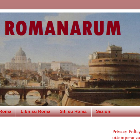
 Roma
Libri su Roma
Siti su Roma
Sezioni
Privacy Poli
ottemperanz