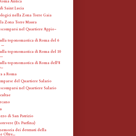
 Roma Antica
di Saint Lucia
ologici nella Zona Torre Gaia
lla Zona Torre Maura
i scomparsi nel Quartiere Appio-
sulla toponomastica di Roma del 6
...
sulla toponomastica di Roma del 10
..
sulla toponomastica di Roma dell'8
..
ra a Roma
omparse del Quartiere Salario
 scomparsi nel Quartiere Salario
cultae
arcano
na
zzo di San Patrizio
stevere (Ex Purfina)
memoria dei detenuti della
e Oltre...