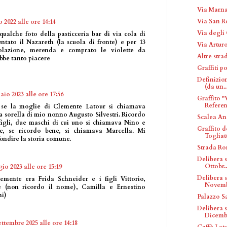
Via Marn
Via San R
 2022 alle ore 14:14
Via degli 
qualche foto della pasticceria bar di via cola di
ntato il Nazareth (la scuola di fronte) e per 13
Via Arturo
olazione, merenda e comprato le violette da
Altre str
bbe tanto piacere
Graffiti po
Definizion
(da un..
aio 2023 alle ore 17:56
Graffito 
Referen
 se la moglie di Clemente Latour si chiamava
la sorella di mio nonno Augusto Silvestri. Ricordo
Scalea An
figli, due maschi di cui uno si chiamava Nino e
Graffito d
, se ricordo bene, si chiamava Marcella. Mi
Togliatti
ondire la storia comune.
Strada Ro
Delibera 
Ottobr..
io 2023 alle ore 15:19
Delibera 
mente era Frida Schneider e i figli Vittorio,
Novemb
e (non ricordo il nome), Camilla e Ernestino
ni)
Palazzo S
Delibera 
Dicemb.
ettembre 2025 alle ore 14:18
Caffè Lat