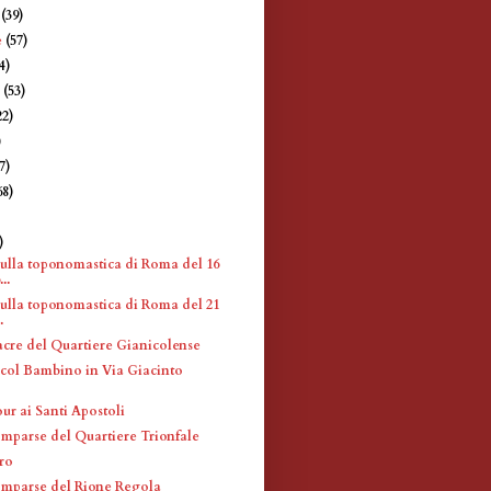
e
(39)
e
(57)
4)
e
(53)
22)
)
7)
68)
)
)
sulla toponomastica di Roma del 16
..
sulla toponomastica di Roma del 21
.
acre del Quartiere Gianicolense
ol Bambino in Via Giacinto
ur ai Santi Apostoli
omparse del Quartiere Trionfale
ro
omparse del Rione Regola