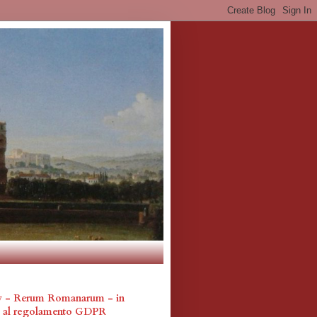
cy - Rerum Romanarum - in
a al regolamento GDPR