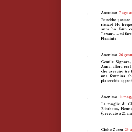
Anonimo
7 agosto
Potrebbe postare 
rienzo? Ho freque
anni ho fatto c
Latour….. mi fare
Flaminia
Anonimo
26 genn
Gentile Signora,
Anna, allora era 
che avevano tre 
una femmina che
piacerebbe approf
Anonimo
14 magg
La moglie di Cle
Elisabetta, Nenn
(deceduto a 21 an
Giulio Zazza
23 s