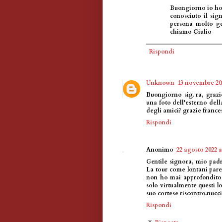
Buongiorno io ho 
conosciuto il sig
persona molto ge
chiamo Giulio
Rispondi
Unknown
13 novembre 202
Buongiorno sig. ra, grazi
una foto dell'esterno della
degli amici? grazie france
Rispondi
Anonimo
22 agosto 2022 a
Gentile signora, mio padr
La tour come lontani pare
non ho mai approfondito 
solo virtualmente questi l
suo cortese riscontro.nucc
Rispondi