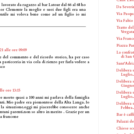
lavorato da ragazzo al bar Latour dal 66 al 68 ho
Da Severi
nor Clemente la moglie e suoi due figli era una
Via Pasqua
ntile mi voleva bene come ad un figlio io mi
Via Fabio
Tratto del
Vergat
Via Franc
Piazza Pa
1 alle ore 09:09
La confra
di San G
e del commento e del ricordo storico, ha per caso
 pasticceria in via cola di rienzo per farla vedere a
Sant'Adri
sco
Delibera 
Luglio..
Delibera 
Giugno.
lle ore 13:15
Delibera 
Luglio..
e morto quasi a 100 anni mi parlava della famiglia
nti. Mio padre era piemontese della Alta Langa. Io
Delibera 
la situazione.oggi mi piacerebbe conoscere anche
Febbra..
ontani parenti.non so altro in merito . Grazie per un
Bar è caff
ia francone
Palazzi d
Chiese sc