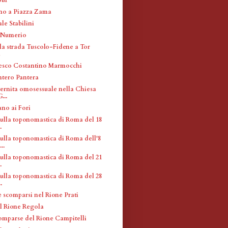
no a Piazza Zama
le Stabilini
 Numerio
la strada Tuscolo-Fidene a Tor
a
esco Costantino Marmocchi
ntero Pantera
ternita omosessuale nella Chiesa
...
ano ai Fori
sulla toponomastica di Roma del 18
.
sulla toponomastica di Roma dell'8
..
sulla toponomastica di Roma del 21
.
sulla toponomastica di Roma del 28
.
è scomparsi nel Rione Prati
el Rione Regola
omparse del Rione Campitelli