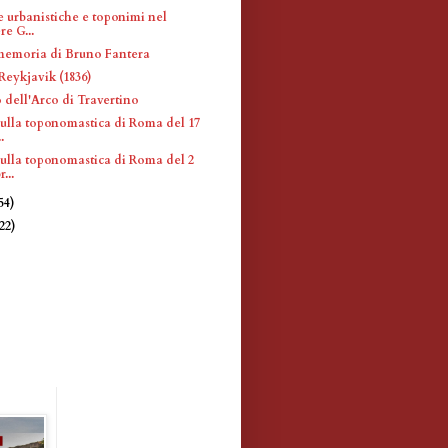
e urbanistiche e toponimi nel
re G...
memoria di Bruno Fantera
Reykjavik (1836)
 dell'Arco di Travertino
sulla toponomastica di Roma del 17
.
sulla toponomastica di Roma del 2
...
54)
(22)