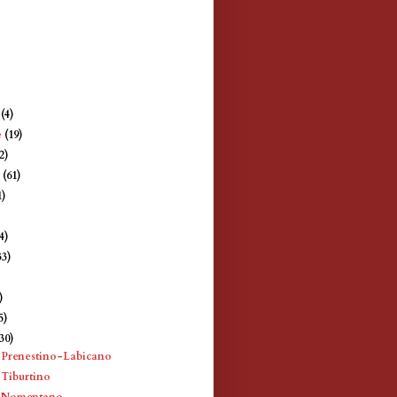
e
(4)
e
(19)
2)
e
(61)
1)
4)
33)
)
)
5)
(30)
 Prenestino-Labicano
 Tiburtino
e Nomentano