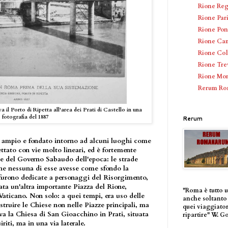
Rione Re
Rione Par
Rione Pon
Rione Ca
Rione Co
Rione Tre
Rione Mon
Rerum R
a il Porto di Ripetta all'area dei Prati di Castello in una
fotografia del 1887
Rerum
to ampio e fondato intorno ad alcuni luoghi come
ettato con vie molto lineari, ed è fortemente
ale del Governo Sabaudo dell'epoca: le strade
che nessuna di esse avesse come sfondo la
 furono dedicate a personaggi del Risorgimento,
ata un'altra importante Piazza del Rione,
"Roma è tutto 
Vaticano. Non solo: a quei tempi, era uso delle
anche soltanto 
struire le Chiese non nelle Piazze principali, ma
quei viaggiator
va la Chiesa di San Gioacchino in Prati, situata
ripartire" W. G
riti, ma in una via laterale.