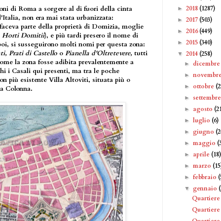
2018
(1287)
oni di Roma a sorgere al di fuori della cinta
►
'Italia, non era mai stata urbanizzata:
2017
(503)
►
aceva parte della proprietà di Domizia, moglie
2016
(449)
►
i
Horti Domitii
), e più tardi presero il nome di
2015
(340)
►
oi, si susseguirono molti nomi per questa zona:
ti, Prati di Castello
o
Pianella d'Oltretevere,
tutti
2014
(258)
▼
come la zona fosse adibita prevalentemente a
dicembr
►
hi i Casali qui presenti, ma tra le poche
novembr
►
n più esistente Villa Altoviti, situata più o
ottobre
(2
►
ia Colonna.
settembr
►
agosto
(2
►
luglio
(6)
►
giugno
(2
►
maggio
(
►
aprile
(18
►
marzo
(15
►
febbraio
(
►
gennaio
▼
Quartiere
Quartiere
Quartier