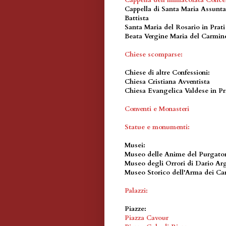
Cappella dell'Immacolata Concez
Cappella di Santa Maria Assunta 
Battista
Santa Maria del Rosario in Prati
Beata Vergine Maria del Carmin
Chiese scomparse:
Chiese di altre Confessioni
:
Chiesa Cristiana Avventista
Chiesa Evangelica Valdese in Pr
Conventi e Monasteri
Statue e monumenti:
Musei:
Museo delle Anime del Purgato
Museo degli Orrori di Dario Ar
Museo Storico dell'Arma dei Car
Palazzi
:
Piazze:
Piazza Cavour