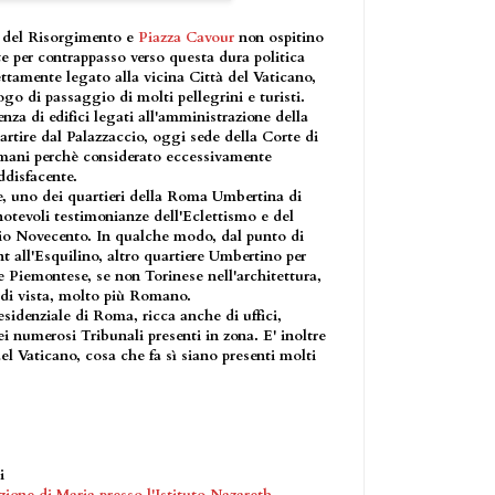
 del Risorgimento e
Piazza Cavour
non ospitino
 per contrappasso verso questa dura politica
rettamente legato alla vicina Città del Vaticano,
go di passaggio di molti pellegrini e turisti.
enza di edifici legati all'amministrazione della
partire dal Palazzaccio, oggi sede della Corte di
omani perchè considerato eccessivamente
ddisfacente.
e, uno dei quartieri della Roma Umbertina di
otevoli testimonianze dell'Eclettismo e del
zio Novecento. In qualche modo, dal punto di
nt all'Esquilino, altro quartiere Umbertino per
 Piemontese, se non Torinese nell'architettura,
 di vista, molto più Romano.
sidenziale di Roma, ricca anche di uffici,
ei numerosi Tribunali presenti in zona. E' inoltre
l Vaticano, cosa che fa sì siano presenti molti
i