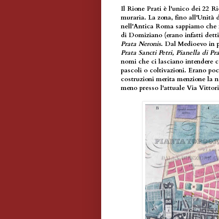
Il
Rione Prati
è l'unico dei 22 Ri
muraria. La zona, fino all'Unità d
nell'Antica Roma sappiamo che f
di Domiziano (erano infatti dett
Prata Neronis
. Dal Medioevo in p
Prata Sancti Petri, Pianella di Pra
nomi che ci lasciano intendere 
pascoli o coltivazioni. Erano poc
costruzioni merita menzione la no
meno presso l'attuale Via Vittor