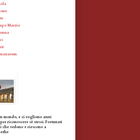
gola
ione
te
mpo Marzio
lonna
vi
ti
omanarum
un mondo, e ci vogliono anni
per riconoscere sè stessi. Fortunati
i che vedono e riescono a
oethe