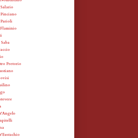
 Salario
 Pinciano
Parioli
 Flaminio
ti
 Saba
taccio
io
tro Pretorio
lustiano
ovisi
uilino
rgo
stevere
a
t'Angelo
pitelli
na
t'Eustachio