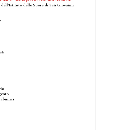
ione di Maria presso l'Istituto Nazareth
dell'Istituto delle Suore di San Giovanni
e
ati
rio
gento
abinieri