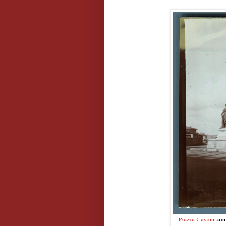
Piazza Cavour
con 