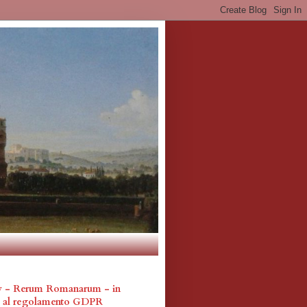
cy - Rerum Romanarum - in
a al regolamento GDPR