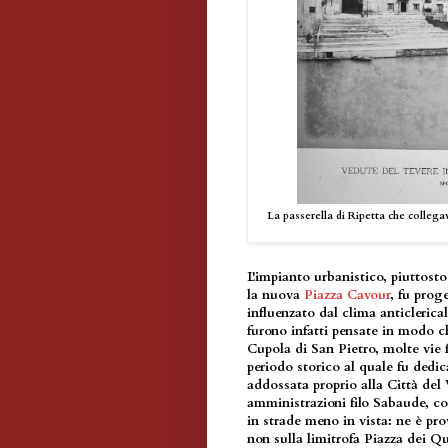
La passerella di Ripetta che collegav
L'impianto urbanistico, piuttos
la nuova
Piazza Cavour
, fu prog
influenzato dal clima anticleric
furono infatti pensate in modo 
Cupola di San Pietro, molte vie
periodo storico al quale fu dedic
addossata proprio alla Città del 
amministrazioni filo Sabaude, co
in strade meno in vista: ne è pro
non sulla limitrofa Piazza dei Qui