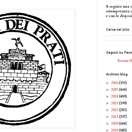
A seguire una s
ottemperanza 
e con le disposi
Cerca nel sito
Seguici su Fac
Rerum 
Archivio blog
2026
(155)
►
2025
(464)
►
2024
(489)
►
2023
(199)
►
2022
(283)
►
2021
(397)
►
2020
(664)
►
2019
(685)
►