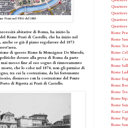
Quartiere
Quartiere
one Prati nel PRG del 1883
Quartiere 
Quartiere
necessità abitative di Roma, ha inizio la
Rione Pra
 del Rione Prati di Castello, che ha inizio nel
Rione San
 anche se già il piano regolatore del 1873
Rione Tes
uest'area.
azione di questo Rione fu Monsignor De Merode,
Rione Cel
 politiche dovute alla presa di Roma da parte
Rione Cas
a mai messo fine al suo sogno di rinnovamento
Rione Sal
 morte, che lo colse nel 1874, non gli permise di
Rione Lud
egno, tra cui la costruzione, da lui fortemente
visorio, dismesso con la costruzione del Ponte
Rione Esq
Porto di Ripetta ai Prati di Castello.
Rione Bo
Rione Tra
Rione Rip
Rione San
Rione Cam
Rione Pig
Rione San