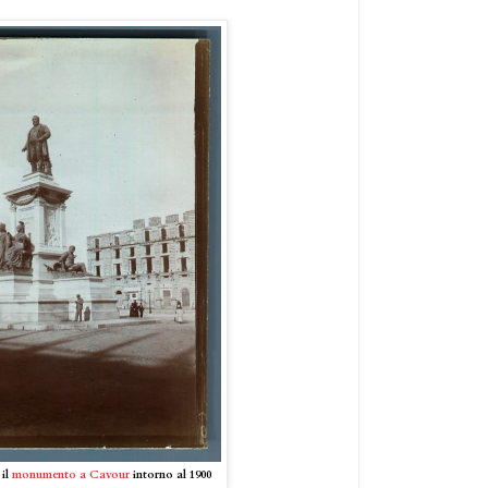
il
monumento a Cavour
intorno al 1900