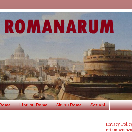
 Roma
Libri su Roma
Siti su Roma
Sezioni
Privacy Poli
ottemperanz