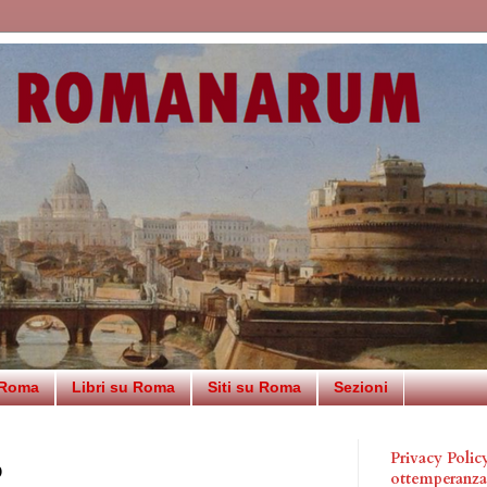
 Roma
Libri su Roma
Siti su Roma
Sezioni
Privacy Poli
o
ottemperanz