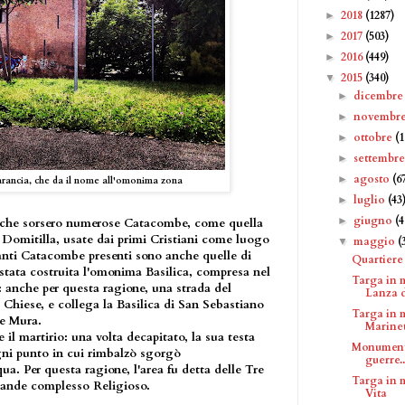
2018
(1287)
►
2017
(503)
►
2016
(449)
►
2015
(340)
▼
dicembr
►
novembr
►
ottobre
(1
►
settembr
►
agosto
(6
►
rancia, che da il nome all'omonima zona
luglio
(43
►
giugno
(4
►
 che sorsero numerose Catacombe, come quella
a Domitilla, usate dai primi Cristiani come luogo
maggio
(
▼
tanti Catacombe presenti sono anche quelle di
Quartiere 
 stata costruita l'omonima Basilica, compresa nel
Targa in 
 anche per questa ragione, una strada del
Lanza d
 Chiese, e collega la Basilica di San Sebastiano
Targa in 
le Mura.
Marinet
 il martirio: una volta decapitato, la sua testa
Monumento
ogni punto in cui rimbalzò sgorgò
guerre..
a. Per questa ragione, l'area fu detta delle Tre
Targa in 
rande complesso Religioso.
Vita