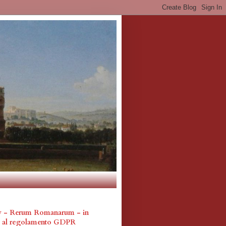
cy - Rerum Romanarum - in
a al regolamento GDPR