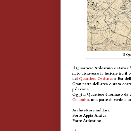
Il Qu
Il Quartiere Ardeatino è stato uff
nato attraverso la fusione tra il
del
Quartiere Ostiense
a Est del
Gran parte dell'area è stata cost
palazzine.
Oggi il Quartiere è formato da d
Colombo
, una parte di verde e 
Architetture militari:
Forte Appia Antica
Forte Ardeatino