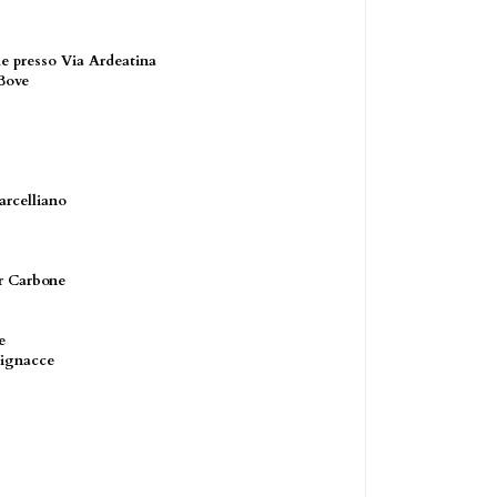
me presso Via Ardeatina
 Bove
rcelliano
r Carbone
e
Vignacce