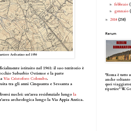
febbraio
(
►
gennaio
►
2014
(258)
►
Rerum
artiere Ardeatino nel 1950
icialmente istituito nel 1961: il suo territorio è
 vecchio Suburbio Ostiense e la parte
"Roma è tutto 
la
Via Cristoforo Colombo
.
anche soltanto 
ruita tra gli anni Cinquanta e Sessanta a
quei viaggiator
ripartire" W. G
iversi nuclei: un'area residenziale lungo
la
un'area archeologica lungo la Via Appia Antica.