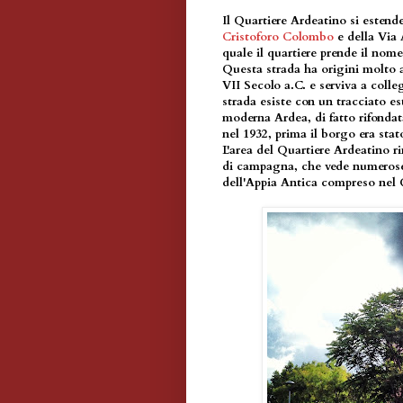
Il Quartiere Ardeatino si estende 
Cristoforo Colombo
e della Via 
quale il quartiere prende il nome
Questa strada ha origini molto a
VII Secolo a.C. e serviva a coll
strada esiste con un tracciato 
moderna Ardea, di fatto rifondata
nel 1932, prima il borgo era sta
L'area del Quartiere Ardeatino 
di campagna, che vede numerose
dell'Appia Antica compreso nel 