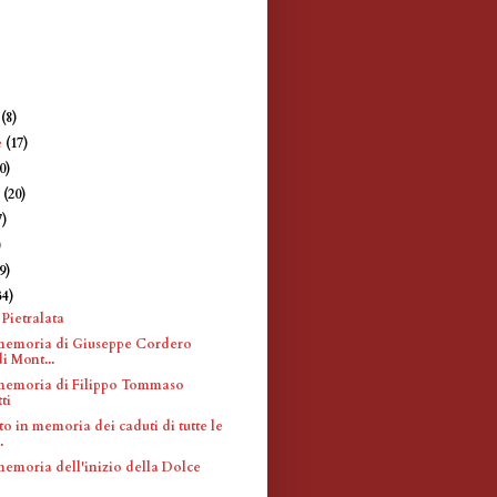
e
(8)
e
(17)
0)
e
(20)
7)
)
9)
34)
Pietralata
memoria di Giuseppe Cordero
i Mont...
memoria di Filippo Tommaso
ti
 in memoria dei caduti di tutte le
.
memoria dell'inizio della Dolce