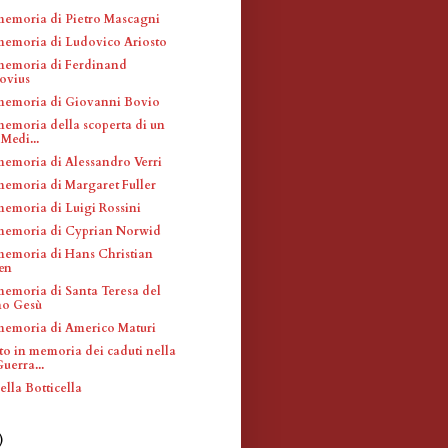
memoria di Pietro Mascagni
memoria di Ludovico Ariosto
memoria di Ferdinand
ovius
memoria di Giovanni Bovio
memoria della scoperta di un
 Medi...
memoria di Alessandro Verri
memoria di Margaret Fuller
memoria di Luigi Rossini
memoria di Cyprian Norwid
memoria di Hans Christian
en
memoria di Santa Teresa del
o Gesù
memoria di Americo Maturi
 in memoria dei caduti nella
uerra...
lla Botticella
)
)