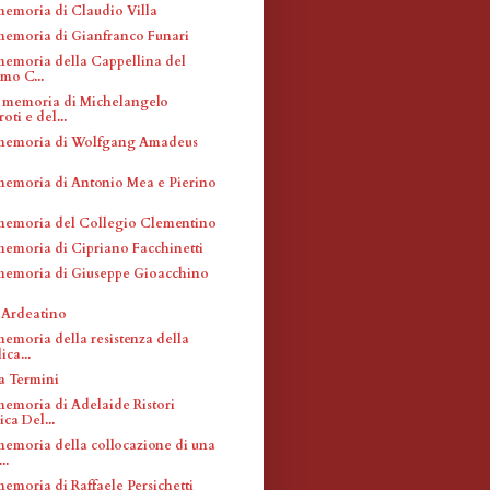
memoria di Claudio Villa
memoria di Gianfranco Funari
memoria della Cappellina del
imo C...
 memoria di Michelangelo
oti e del...
 memoria di Wolfgang Amadeus
memoria di Antonio Mea e Pierino
memoria del Collegio Clementino
memoria di Cipriano Facchinetti
memoria di Giuseppe Gioacchino
 Ardeatino
memoria della resistenza della
ica...
a Termini
memoria di Adelaide Ristori
ca Del...
memoria della collocazione di una
..
emoria di Raffaele Persichetti