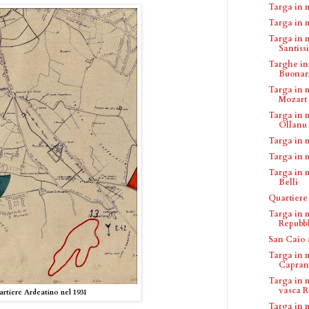
Targa in 
Targa in 
Targa in 
Santiss
Targhe in
Buonarr
Targa in
Mozart
Targa in 
Ollanu
Targa in 
Targa in 
Targa in 
Belli
Quartiere
Targa in 
Repubbl
San Caio 
Targa in 
Caprani
Targa in 
vasca R.
artiere Ardeatino nel 1931
Targa in m