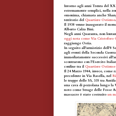
Intorno agli anni Trenta del XX S
estremamente semplici, nella zo
omonima, chiamata anche Shanga
territorio del
Quartiere Ostiense
Il 1938 venne inaugurato il mon
Alberto Calza Bini.
Negli anni Quaranta, non lontano
oggi nota come Via Cristoforo
raggiunge Ostia.
In seguito all'armistizio dell'8 
agli eventi della Seconda Guerr
immediatamente successivi all'ar
scontrarono con l'Esercito Itali
confine tra il
Quartiere Ostiense
Il 24 Marzo 1944, invece, come r
precedente in Via Rasella, nel
Ri
le truppe delle SS, 335 tra Antifa
una cava di pozzolana lungo la V
noto come Strage delle Fosse Ard
massacro è stato costruito
un m