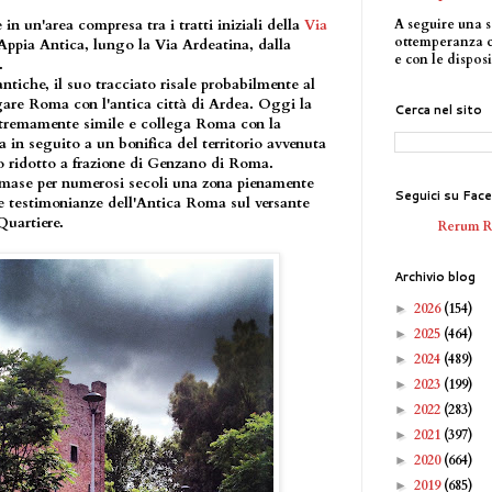
A seguire una s
in un'area compresa tra i tratti iniziali della
Via
ottemperanza 
Appia Antica, lungo la Via Ardeatina, dalla
e con le disposi
.
ntiche, il suo tracciato risale probabilmente al
egare Roma con l'antica città di Ardea. Oggi la
Cerca nel sito
estremamente simile e collega Roma con la
 in seguito a un bonifica del territorio avvenuta
to ridotto a frazione di Genzano di Roma.
rimase per numerosi secoli una zona pienamente
Seguici su Fac
 testimonianze dell'Antica Roma sul versante
Quartiere.
Rerum 
Archivio blog
2026
(154)
►
2025
(464)
►
2024
(489)
►
2023
(199)
►
2022
(283)
►
2021
(397)
►
2020
(664)
►
2019
(685)
►