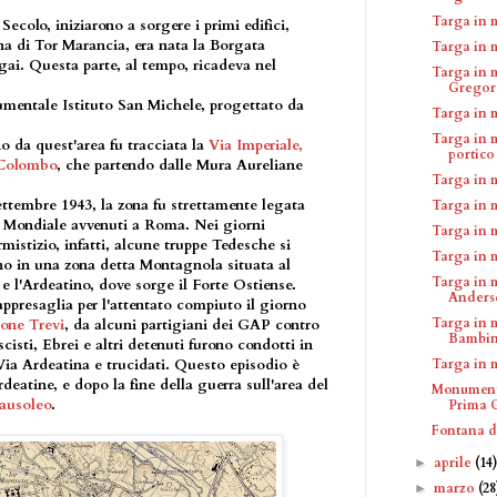
Targa in 
ecolo, iniziarono a sorgere i primi edifici,
na di Tor Marancia, era nata la Borgata
Targa in 
i. Questa parte, al tempo, ricadeva nel
Targa in 
.
Gregor
umentale Istituto San Michele, progettato da
Targa in 
Targa in 
 da quest'area fu tracciata la
Via Imperiale,
portico
 Colombo
, che partendo dalle Mura Aureliane
Targa in 
Settembre 1943, la zona fu strettamente legata
Targa in 
a Mondiale avvenuti a Roma. Nei giorni
Targa in 
mistizio, infatti, alcune truppe Tedesche si
Targa in 
ano in una zona detta Montagnola situata al
Targa in 
e l'Ardeatino, dove sorge il Forte Ostiense.
Anders
appresaglia per l'attentato compiuto il giorno
Targa in 
one Trevi
, da alcuni partigiani dei GAP contro
Bambin
scisti, Ebrei e altri detenuti furono condotti in
ia Ardeatina e trucidati. Questo episodio è
Targa in 
eatine, e dopo la fine della guerra sull'area del
Monumento
ausoleo
.
Prima G
Fontana de
aprile
(14
►
marzo
(28
►