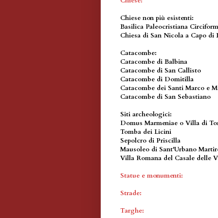
Chiese:
Chiese non più esistenti:
Basilica Paleocristiana Circifor
Chiesa di San Nicola a Capo di
Catacombe:
Catacombe di Balbina
Catacombe di San Callisto
Catacombe di Domitilla
Catacombe dei Santi Marco e Ma
Catacombe di San Sebastiano
Siti archeologici:
Domus Marmeniae o Villa di To
Tomba dei Licini
Sepolcro di Priscilla
Mausoleo di Sant'Urbano Martir
Villa Romana del Casale delle 
Statue e monumenti:
Strade:
Targhe: