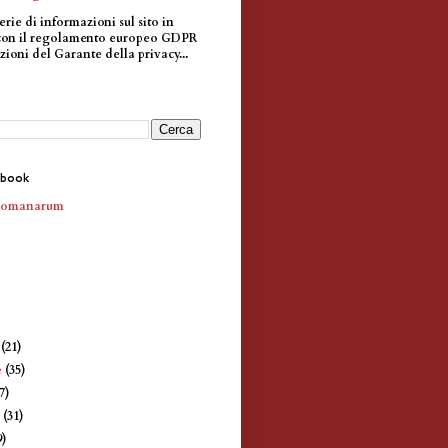
erie di informazioni sul sito in
con il regolamento europeo GDPR
zioni del Garante della privacy...
ebook
Romanarum
e
(21)
e
(35)
7)
e
(31)
9)