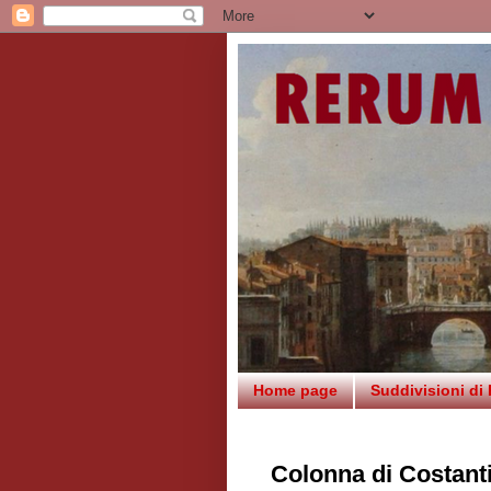
Home page
Suddivisioni di
Colonna di Costant