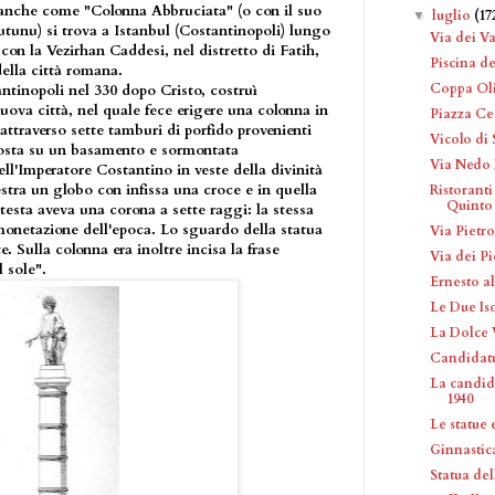
anche come "Colonna Abbruciata" (o con il suo
luglio
(17
▼
tunu) si trova a Istanbul (Costantinopoli) lungo
Via dei Va
 con la Vezirhan Caddesi, nel distretto di Fatih,
Piscina de
ella città romana.
Coppa Ol
inopoli nel 330 dopo Cristo, costruì
ova città, nel quale fece erigere una colonna in
Piazza Ce
attraverso sette tamburi di porfido provenienti
Vicolo di
 posta su un basamento e sormontata
Via Nedo
ll'Imperatore Costantino in veste della divinità
tra un globo con infissa una croce e in quella
Ristoranti
Quinto
 testa aveva una corona a sette raggi: la stessa
onetazione dell'epoca. Lo sguardo della statua
Via Pietr
te. Sulla colonna era inoltre incisa la frase
Via dei Pi
 sole".
Ernesto al
Le Due Is
La Dolce 
Candidatu
La candid
1940
Le statue
Ginnastic
Statua del