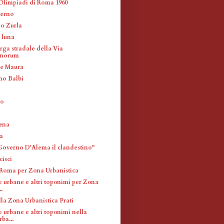
 Olimpiadi di Roma 1960
lerno
do Zurla
a luna
rga stradale della Via
inorum
re Maura
no Balbi
eo
ena
a
"Governo D'Alema il clandestino"
cisci
 Roma per Zona Urbanistica
e urbane e altri toponimi per Zona
.
la Zona Urbanistica Prati
 urbane e altri toponimi nella
ba...