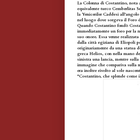
La Colonna di Costantino, nota 
equivalente turco Cemberlitas Su
la Yeniceriler Caddesi all'angolo
nel luogo dove sorgeva il Foro d
Quando Costantino fondò Costant
immediatamente un foro per la nu
suo onore. Essa venne realizzata 
dalla città egiziana di Eliopoli
originariamente da una statua de
greca Helios, con nella mano des
sinistra una lancia, mentre sulla
immagine che compariva sulla m
era inoltre rivolto al sole nascen
"Costantino, che splende come il