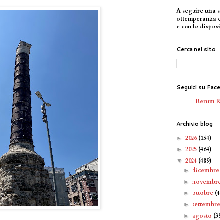
A seguire una s
ottemperanza 
e con le disposi
Cerca nel sito
Seguici su Fac
Rerum 
Archivio blog
2026
(154)
►
2025
(464)
►
2024
(489)
▼
dicembr
►
novembr
►
ottobre
(4
►
settembr
►
agosto
(3
►