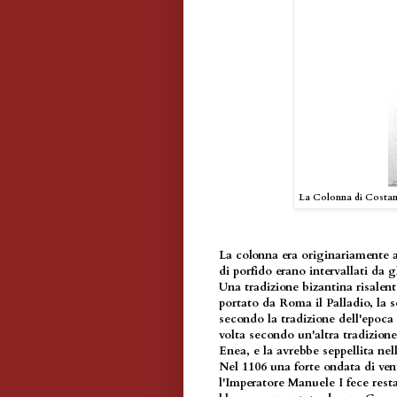
La Colonna di Costanti
La colonna era originariamente al
di porfido erano intervallati da g
Una tradizione bizantina risalen
portato da Roma il Palladio, la 
secondo la tradizione dell'epoca 
volta secondo un'altra tradizion
Enea, e la avrebbe seppellita nel
Nel 1106 una forte ondata di vent
l'Imperatore Manuele I fece rest