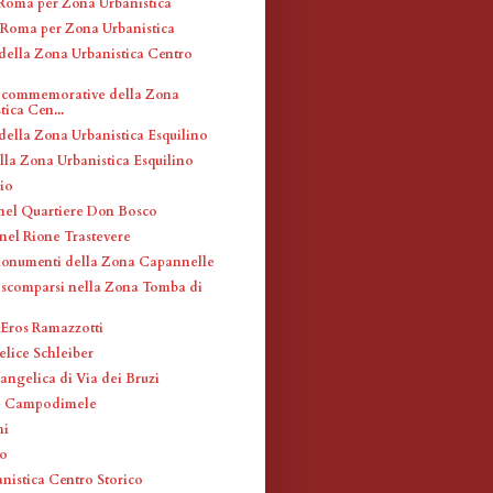
 Roma per Zona Urbanistica
i Roma per Zona Urbanistica
 della Zona Urbanistica Centro
 commemorative della Zona
tica Cen...
 della Zona Urbanistica Esquilino
lla Zona Urbanistica Esquilino
cio
t nel Quartiere Don Bosco
 nel Rione Trastevere
monumenti della Zona Capannelle
i scomparsi nella Zona Tomba di
 Eros Ramazzotti
elice Schleiber
angelica di Via dei Bruzi
te Campodimele
hi
go
nistica Centro Storico