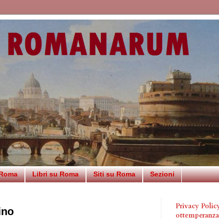
 Roma
Libri su Roma
Siti su Roma
Sezioni
Privacy Poli
ino
ottemperanz