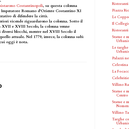
.
Ristorant
istarono Costantinopoli
, su questa colonna
Piazza Ri
mo Imperatore Romano d'Oriente Costantino XI
tativo di difendere la città.
Le Coppe
iori vicende riguardarono la colonna. Sotto il
Il Collegi
ra XVII e XVIII Secolo, la colonna venne
Ristoranti
 i diversi blocchi, mentre nel XVIII Secolo il
uello attuale. Nel 1779, invece, la colonna subì
Statue e 
Urbanis
cui oggi è nota.
Le targhe
Urbanist
Palazzi n
Celestina 
La Focacc
Celebritie
o
Villino R
Statue e 
Centro S
Statue e 
Nomen
Villino 
Targhe c
Urbanis