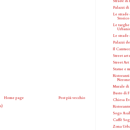
Strade di
Palazzi d
Le strade
Storico
Le targhe
Urbanis
Le strade
Palazzi de
Il Cantuc
Street ar
Street Art
Statue e 
Ristorant
Nerone
Murale di
Busto di F
Home page
Post più vecchio
Chiesa Ev
m)
Ristoran
Sogo Asa
Caffè So
Zona Urba