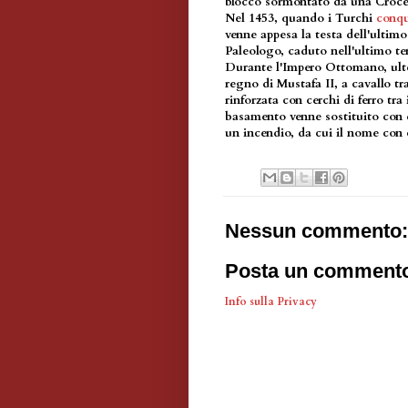
blocco sormontato da una Croce
Nel 1453, quando i Turchi
conqu
venne appesa la testa dell'ulti
Paleologo, caduto nell'ultimo ten
Durante l'Impero Ottomano, ulter
regno di Mustafa II, a cavallo t
rinforzata con cerchi di ferro tra
basamento venne sostituito con q
un incendio, da cui il nome con 
Nessun commento:
Posta un comment
Info sulla Privacy