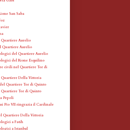
 Via Gabi
m
 Rione San Saba
doz
Bavier
na
l Quartiere Aurelio
l Quartiere Aurelio
ologici del Quartiere Aurelio
ologici del Rione Esquilino
re civili nel Quartiere Tor di
 Quartiere Della Vittoria
 del Quartiere Tor di Quinto
l Quartiere Tor di Quinto
la Pepoli
ui Pio VII ringrazia il Cardinale
el Quartiere Della Vittoria
ologici a Fatih
ologici a Istanbul