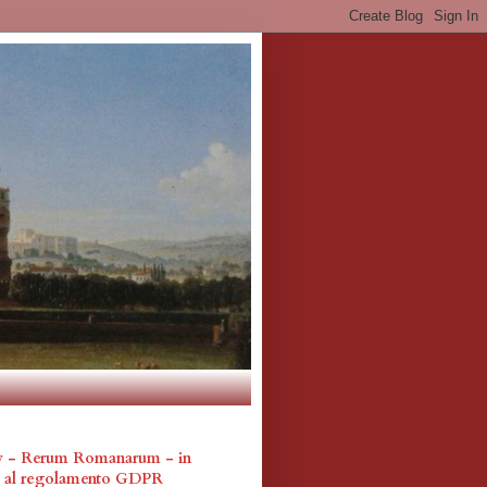
cy - Rerum Romanarum - in
a al regolamento GDPR