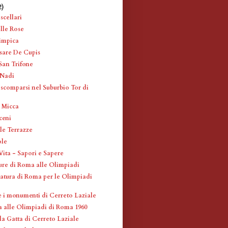
2)
scellari
lle Rose
impica
sare De Cupis
 San Trifone
 Nadi
 scomparsi nel Suburbio Tor di
o Micca
ceni
le Terrazze
ole
Vita - Sapori e Sapere
re di Roma alle Olimpiadi
atura di Roma per le Olimpiadi
 e i monumenti di Cerreto Laziale
a alle Olimpiadi di Roma 1960
la Gatta di Cerreto Laziale