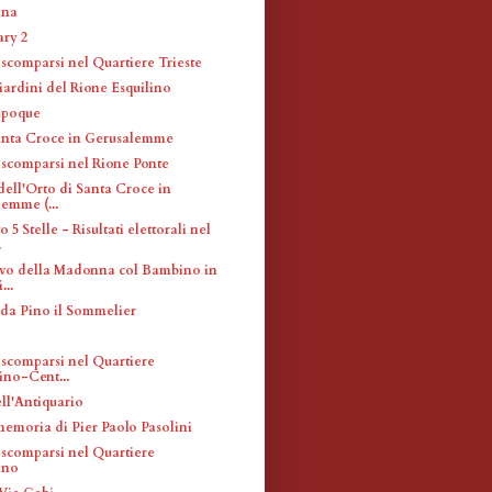
ana
ary 2
 scomparsi nel Quartiere Trieste
iardini del Rione Esquilino
Epoque
anta Croce in Gerusalemme
i scomparsi nel Rione Ponte
dell'Orto di Santa Croce in
emme (...
5 Stelle - Risultati elettorali nel
.
evo della Madonna col Bambino in
...
 da Pino il Sommelier
 scomparsi nel Quartiere
ino-Cent...
ll'Antiquario
memoria di Pier Paolo Pasolini
 scomparsi nel Quartiere
ano