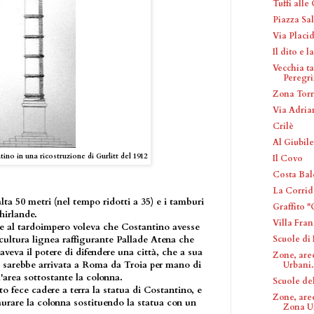
Tuffi alle
Piazza Sa
Via Placi
Il dito e l
Vecchia ta
Peregr
Zona Tor
Via Adria
Crilè
Al Giubil
no in una ricostruzione di Gurlitt del 1912
Il Covo
Costa Bal
La Corrid
ta 50 metri (nel tempo ridotti a 35) e i tamburi
Graffito 
hirlande.
Villa Fran
te al tardoimpero voleva che Costantino avesse
Scuole di
scultura lignea raffigurante Pallade Atena che
aveva il potere di difendere una città, che a sua
Zone, are
e sarebbe arrivata a Roma da Troia per mano di
Urbani..
l'area sottostante la colonna.
Scuole del
o fece cadere a terra la statua di Costantino, e
Zone, aree
aurare la colonna sostituendo la statua con un
Zona Ur