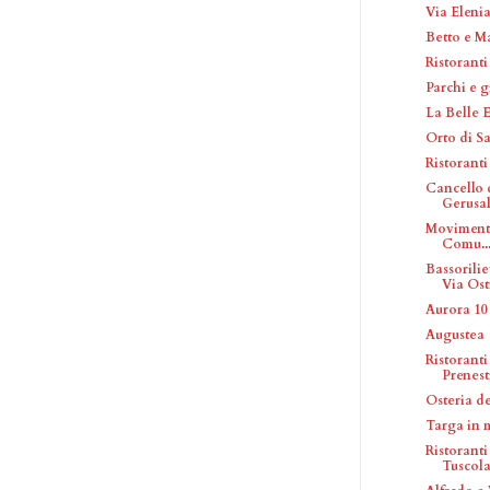
Via Eleni
Betto e M
Ristoranti
Parchi e g
La Belle 
Orto di S
Ristorant
Cancello 
Gerusal
Movimento 
Comu..
Bassorili
Via Osti
Aurora 10
Augustea
Ristoranti
Prenest
Osteria de
Targa in 
Ristoranti
Tuscol