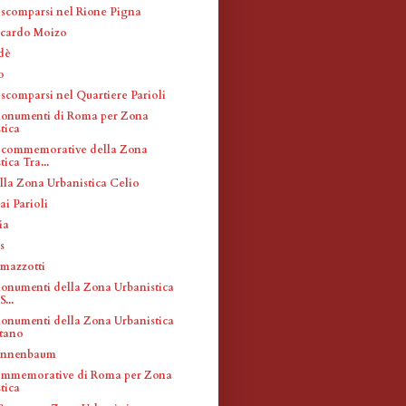
i scomparsi nel Rione Pigna
ccardo Moizo
dè
o
 scomparsi nel Quartiere Parioli
monumenti di Roma per Zona
tica
 commemorative della Zona
ica Tra...
ella Zona Urbanistica Celio
ai Parioli
ia
s
amazzotti
monumenti della Zona Urbanistica
...
monumenti della Zona Urbanistica
tano
Tannenbaum
ommemorative di Roma per Zona
tica