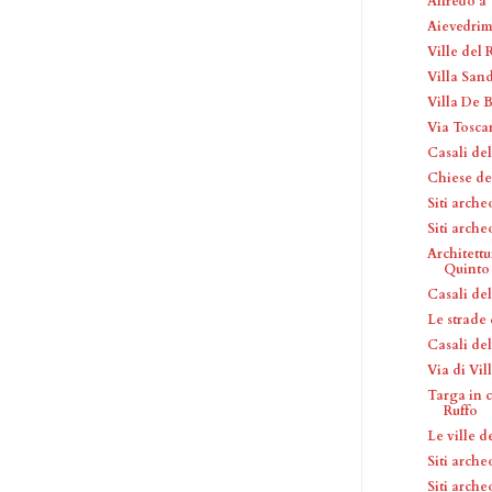
Alfredo a
Aievedri
Ville del
Villa San
Villa De 
Via Tosca
Casali de
Chiese de
Siti arche
Siti arche
Architettu
Quinto
Casali del
Le strade
Casali de
Via di Vil
Targa in c
Ruffo
Le ville d
Siti arche
Siti arche