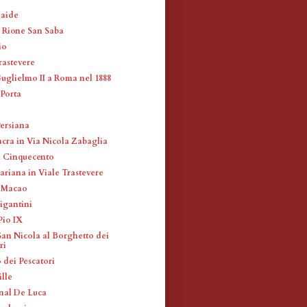
maide
l Rione San Saba
io
rastevere
Guglielmo II a Roma nel 1888
 Porta
ersiana
acra in Via Nicola Zabaglia
i Cinquecento
ariana in Viale Trastevere
e Macao
igantini
Pio IX
San Nicola al Borghetto dei
ri
 dei Pescatori
ille
nal De Luca