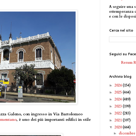
A seguire una s
ottemperanza 
e con le disposi
Cerca nel sito
Seguici su Fac
Rerum 
Archivio blog
2026
(154)
►
2025
(464)
►
2024
(489)
►
2023
(199)
►
2022
(283)
►
iazza Galeno, con ingresso in Via Bartolomeo
omentano
, è uno dei più importanti edifici in stile
2021
(397)
►
2020
(664)
▼
dicembr
►