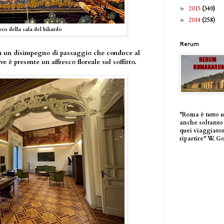
2015
(340)
►
2014
(258)
►
sco della sala del biliardo
Rerum
 in un disimpegno di passaggio che conduce al
ve è presente un affresco floreale sul soffitto.
"Roma è tutto 
anche soltanto 
quei viaggiator
ripartire" W. G