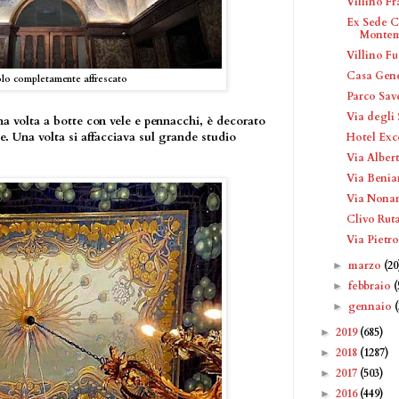
Villino F
Ex Sede C
Montem
Villino Fu
Casa Gene
bolo completamente affrescato
Parco Sav
Via degli 
una volta a botte con vele e pennacchi, è decorato
e. Una volta si affacciava sul grande studio
Hotel Exc
Via Alber
Via Benia
Via Nona
Clivo Rut
Via Pietr
marzo
(20
►
febbraio
(
►
gennaio
►
2019
(685)
►
2018
(1287)
►
2017
(503)
►
2016
(449)
►