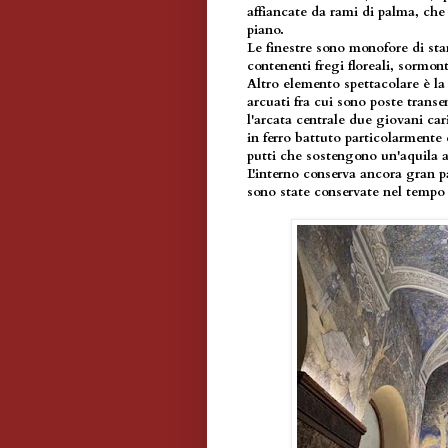
affiancate da rami di palma, che
piano.
Le finestre sono monofore di s
contenenti fregi floreali, sormo
Altro elemento spettacolare è la 
arcuati fra cui sono poste transen
l'arcata centrale due giovani car
in ferro battuto particolarmente 
putti che sostengono un'aquila a
L'interno conserva ancora gran pa
sono state conservate nel tempo