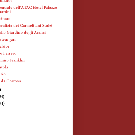
ranknoi
entrale dell'ATAC Hotel Palazzo
artini
sinato
ralizia dei Carmelitani Scalzi
ello Giardino degli Aranci
Strengari
elsior
to Ferrero
mino Franklin
ntola
ario
o da Cortona
)
54)
(31)