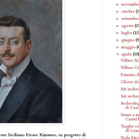
novembr
►
ottobre
(3
►
settembr
►
agosto
(2
►
luglio
(13
►
giugno
(9
►
maggio
(
►
aprile
(59
▼
Villino X
Villino Cir
Fontane d
Chiese de
Siti arche
Siti arche
Archeolog
di Cast.
Statue e 
Castel F
Targhe co
di Caste
ltore Siciliano Ettore Ximenes, su progetto di
Viale Etio