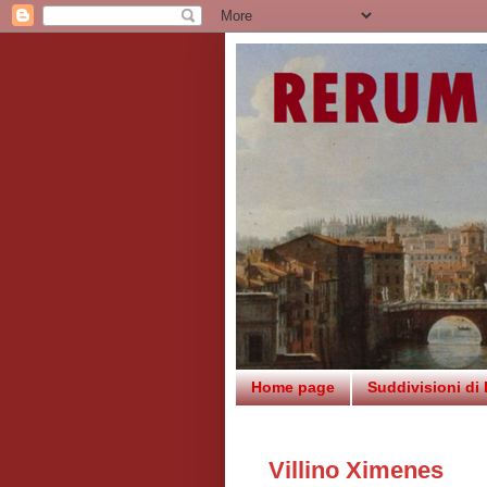
Home page
Suddivisioni di
Villino Ximenes