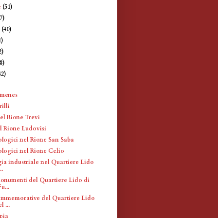
e
(51)
7)
e
(40)
1)
2)
8)
42)
)
imenes
illi
el Rione Trevi
l Rione Ludovisi
ologici nel Rione San Saba
ologici nel Rione Celio
ia industriale nel Quartiere Lido
..
monumenti del Quartiere Lido di
u...
mmemorative del Quartiere Lido
l ...
pia