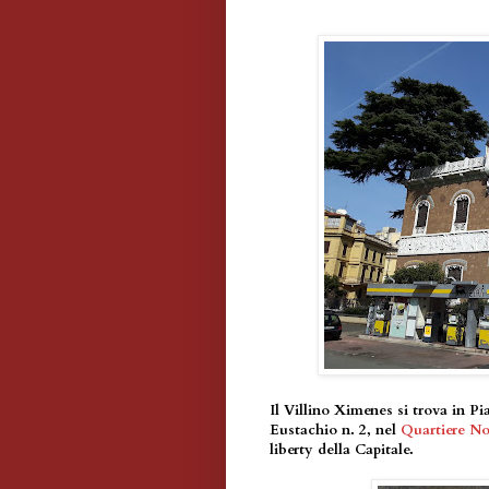
Il Villino Ximenes si trova in P
Eustachio n. 2, nel
Quartiere N
liberty della Capitale.