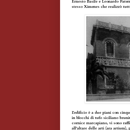
Ernesto Basile e Leonardo Patern
stesso Ximenes che realizzò tutti 
L'edificio è a due piani con cinqu
in blocchi di tufo siciliano bru
cornice marcapiano, vi sono raffi
all'altare delle arti (ara artium)