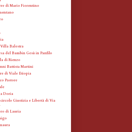
rre di Mario Fiorentino
mentano
ro
a
ia
 Villa Balestra
esa del Bambin Gesù in Panfilo
la di Rienzo
nni Battista Martini
re di Viale Etiopia
co Pastore
ale
a Doria
circolo Giustizia e Libertà di Via
.
ro di Lauria
nigo
amaura