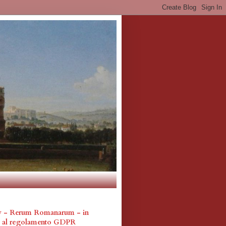
cy - Rerum Romanarum - in
a al regolamento GDPR