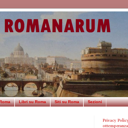
 Roma
Libri su Roma
Siti su Roma
Sezioni
Privacy Poli
ottemperanz