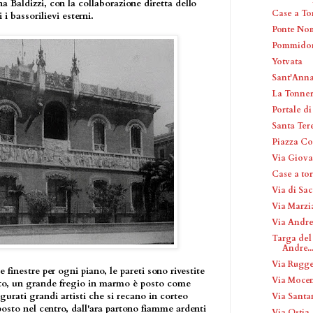
a Baldizzi, con la collaborazione diretta dello
Case a To
i bassorilievi esterni.
Ponte No
Pommido
Yotvata
Sant'Ann
La Tonner
Portale di
Santa Ter
Piazza Co
Via Giova
Case a tor
Via di Sac
Via Marzi
Via Andre
Targa del 
Andre..
Via Rugge
e finestre per ogni piano, le pareti sono rivestite
Via Moce
nito, un grande fregio in marmo è posto come
gurati grandi artisti che si recano in corteo
Via Sant
, posto nel centro, dall'ara partono fiamme ardenti
Via Ostia