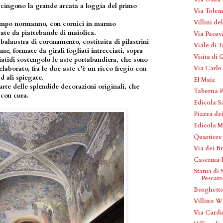
 cingono la grande arcata a loggia del primo
Via Tole
Villini de
tampo normanno, con cornici in marmo
ntate da piattebande di maiolica.
Via Pacuv
balaustra di coronamento, costituita di pilastrini
Viale di T
ne, formate da girali fogliati intrecciati, sopra
Visita di 
iatidi sostengolo le aste portabandiera, che sono
Via Carlo
elaborato, fra le due aste c'è un ricco fregio con
d ali spiegate.
El Maiz
rte delle splendide decorazioni originali, che
Taberna P
 con cura.
Edicola S
Piazza de
Edicola M
Quartier
Via dei Br
Caserma 
Statua di 
Pescato
Borghetto
Villino W
Via Cardi