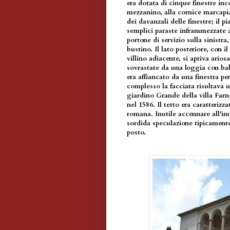
era dotata di cinque finestre inc
mezzanino, alla cornice marcapia
dei davanzali delle finestre; il p
semplici paraste inframmezzate al 
portone di servizio sulla sinistr
bustino. Il lato posteriore, con i
villino adiacente, si apriva arios
sovrastate da una loggia con bal
era affiancato da una finestra p
complesso la facciata risultava u
giardino Grande della villa Farn
nel 1586. Il tetto era caratterizza
romana. Inutile accennare all'imp
sordida speculazione tipicamen
posto.