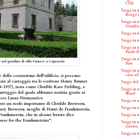
CISL
Targa in 
Borgo n
Targa in 
Gianfr
Targa in 
Targa in 
Targa in 
Paolo II.
Targa in 
 nel giardino di villa Farnese a Caprarola
Sint
Targa in 
casa ad 
 della costruzione dell'edificio, si possono
azie al carteggio tra lo scrittore Henry Bennet
Targa del
4-1937), nota come Clotilde Kate Fielding, e
Targa in 
arteggio del quale abbiamo notizia grazie ai
Ward
esso Laura Fitzmaurice.
Targa in 
ente un ruolo importante di Clotilde Brewster,
Targa in 
ry Brewster, moglie di Henri de Frankenstein,
Frankenstein, che in alcune lettere dice
Targa in 
ouse for the Frankensteins".
Targa in 
Guerra 
Targa in 