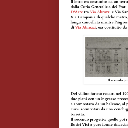
Il lotto era costituito da un ter
dalla Curia Generalizia dei Frat
D'Aste
tra
Via Abruzzi
e Via Sard
Via Campania di qualche metro, i
lunga cancellata mentre l’ingres
di
Via Abruzzi
, era costituito d
Il secondo pro
Del villino furono redatti nel 19
due piani con un ingresso preced
e sormontato da un balcone, al p
curvi sormontati da una conchigl
torretta.
Il secondo progetto, quello poi r
Busiri Vici a pure forme rinasci