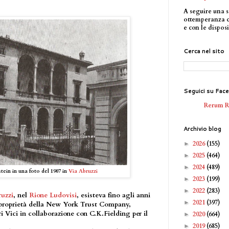
A seguire una s
ottemperanza 
e con le disposi
Cerca nel sito
Seguici su Fac
Rerum 
Archivio blog
2026
(155)
►
2025
(464)
►
2024
(489)
►
tein in una foto del 1907 in
Via Abruzzi
2023
(199)
►
2022
(283)
►
uzzi
, nel
Rione Ludovisi
, esisteva fino agli anni
2021
(397)
►
di proprietà della New York Trust Company,
i Vici in collaborazione con C.K.Fielding per il
2020
(664)
►
2019
(685)
►