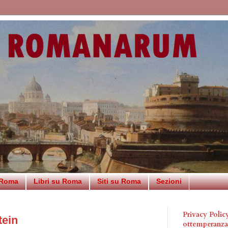
 Roma
Libri su Roma
Siti su Roma
Sezioni
Privacy Poli
tein
ottemperanz