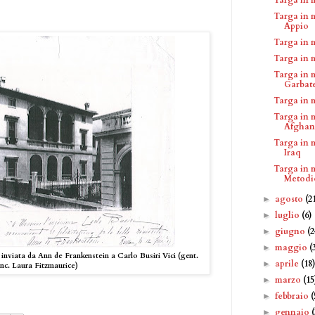
Targa in 
Appio
Targa in 
Targa in 
Targa in 
Garbate
Targa in 
Targa in m
Afghan
Targa in m
Iraq
Targa in m
Metodi
agosto
(2
►
luglio
(6)
►
giugno
(2
►
maggio
(
►
 inviata da Ann de Frankenstein a Carlo Busiri Vici (gent.
aprile
(18
►
nc. Laura Fitzmaurice)
marzo
(15
►
febbraio
(
►
gennaio
►