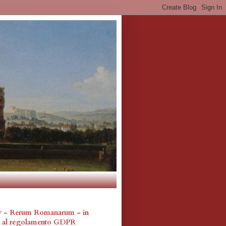
cy - Rerum Romanarum - in
a al regolamento GDPR