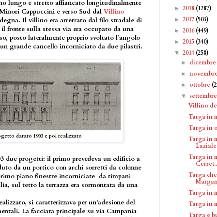
reno lungo e stretto affiancato longitudinalmente
2018
(1287)
►
i Minori Cappuccini e verso Sud dal
Villino
2017
(503)
►
egna. Il villino era arretrato dal filo stradale di
l fronte sulla stessa via era occupato da una
2016
(449)
►
so, posto lateralmente proprio svoltato l’angolo
2015
(340)
►
a un grande cancello incorniciato da due pilastri.
2014
(258)
▼
dicembr
►
novembr
►
ottobre
(2
►
settembr
▼
Villino d
Targa in 
Targa in 
getto datato 1903 e poi realizzato
Targa in 
Laziale
Targa in 
03 due progetti: il primo prevedeva un edificio a
Cerret..
uto da un portico con archi sorretti da colonne
Targa che
rimo piano finestre incorniciate da timpani
Margan.
ia, sul tetto la terrazza era sormontata da una
Targa in 
ealizzato, si caratterizzava per un'adesione del
Targa in 
mentali. La facciata principale su via Campania
Targa e b