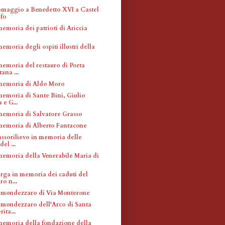
omaggio a Benedetto XVI a Castel
fo
emoria dei patrioti di Ariccia
emoria degli ospiti illustri della
memoria del restauro di Porta
ana ...
memoria di Aldo Moro
memoria di Sante Bini, Giulio
 e G...
memoria di Salvatore Grasso
memoria di Alberto Fantacone
assorilievo in memoria delle
del ...
memoria della Venerabile Maria di
arga in memoria dei caduti del
o n...
 mondezzaro di Via Monterone
 mondezzaro dell'Arco di Santa
ita...
memoria della fondazione della