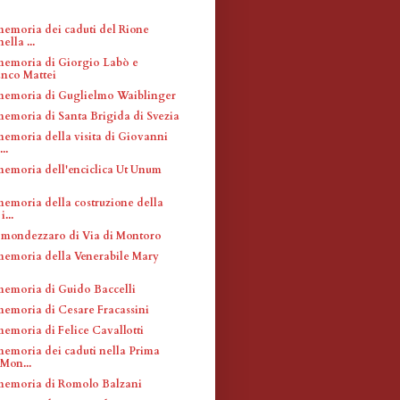
memoria dei caduti del Rione
ella ...
memoria di Giorgio Labò e
anco Mattei
memoria di Guglielmo Waiblinger
memoria di Santa Brigida di Svezia
memoria della visita di Giovanni
..
memoria dell'enciclica Ut Unum
memoria della costruzione della
i...
 mondezzaro di Via di Montoro
memoria della Venerabile Mary
memoria di Guido Baccelli
memoria di Cesare Fracassini
memoria di Felice Cavallotti
memoria dei caduti nella Prima
Mon...
memoria di Romolo Balzani