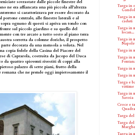
orniciate sovrastate dalle piccole finestre del
Targa in 
no ne era affiancata una più piccola all’altezza
Gandol
ianterreno si caratterizzava per essere decorato da
Targa in m
portone centrale, alle finestre laterali e al
caduti
a, sopra ognuno di questi si apriva un tondo con
Targa in m
l fronte sul piccolo giardino e su quello del
locan...
amente con tre arcate a tutto sesto al piano terra
Targa in 
austra sorretta da colonne doriche, il prospetto
Napolet
er parte decorata da una mensola a voluta. Nel
na copia fedele della Casina del Piacere del
Targa in 
ese di Caprarola, costruita da Jacopo del Duca
Targa in 
to da quattro spioventi rivestiti di coppi alla
Fontana
ietoso palazzo di sette piani, frutto della
Targa in 
te romana che ne prende oggi impietosamente il
Targa in 
Targa e b
vittime 
Targa in 
Savoia
Croce e t
Quadrar
Targa del
Targa del
Margher
Targa in 