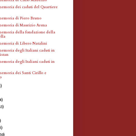
memoria dei caduti del Quartiere
memoria di Piero Bruno
memoria di Maurizio Arena
memoria della fondazione della
lla
memoria di Libero Natalini
emoria degli Italiani caduti in
istan
emoria degli Italiani caduti in
emoria dei Santi Cirillo e
o
1)
4)
33)
)
)
5)
(30)