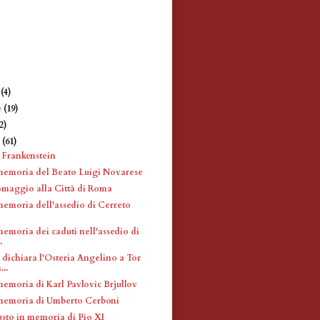
e
(4)
e
(19)
2)
e
(61)
e Frankenstein
memoria del Beato Luigi Novarese
omaggio alla Città di Roma
memoria dell'assedio di Cerreto
memoria dei caduti nell'assedio di
.
 dichiara l'Osteria Angelino a Tor
..
memoria di Karl Pavlovic Brjullov
memoria di Umberto Cerboni
usto in memoria di Pio XI