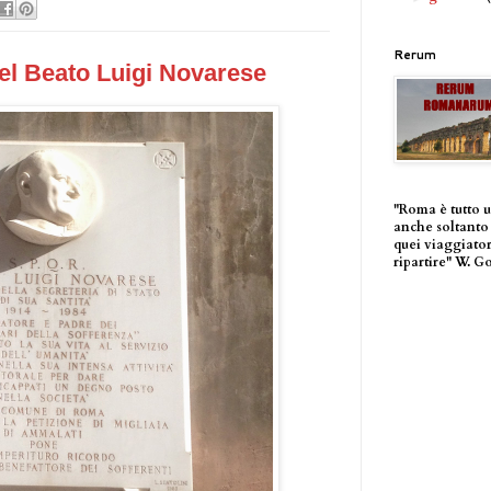
Rerum
el Beato Luigi Novarese
"Roma è tutto 
anche soltanto 
quei viaggiator
ripartire" W. G