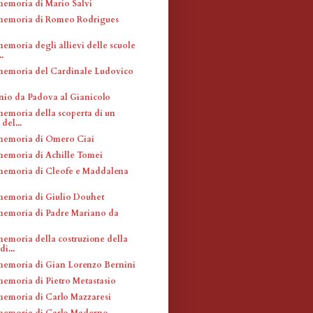
memoria di Mario Salvi
memoria di Romeo Rodrigues
emoria degli allievi delle scuole
.
memoria del Cardinale Ludovico
nio da Padova al Gianicolo
memoria della scoperta di un
 del...
memoria di Omero Ciai
memoria di Achille Tomei
memoria di Cleofe e Maddalena
memoria di Giulio Douhet
memoria di Padre Mariano da
memoria della costruzione della
i...
memoria di Gian Lorenzo Bernini
memoria di Pietro Metastasio
memoria di Carlo Mazzaresi
memoria di Carlo Maderno