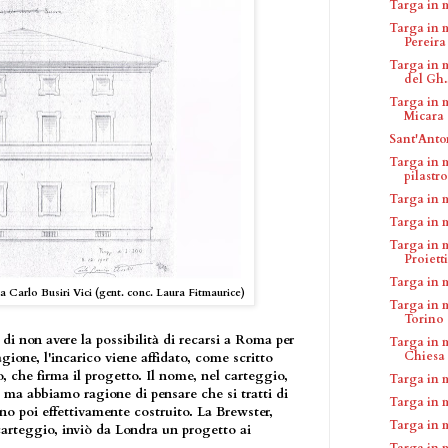
Targa in 
Targa in 
Pereira
Targa in m
del Gh..
Targa in 
Micara
Sant'Anto
Targa in 
pilastro
Targa in 
Targa in 
Targa in 
Proietti
Targa in 
a Carlo Busiri Vici (gent. conc. Laura Fitmaurice)
Targa in 
Torino
di non avere la possibilità di recarsi a Roma per
Targa in 
Chiesa d
agione, l'incarico viene affidato, come scritto
to, che firma il progetto. Il nome, nel carteggio,
Targa in 
 ma abbiamo ragione di pensare che si tratti di
Targa in 
lino poi effettivamente costruito. La Brewster,
Targa in 
arteggio, inviò da Londra un progetto ai
Targa in 