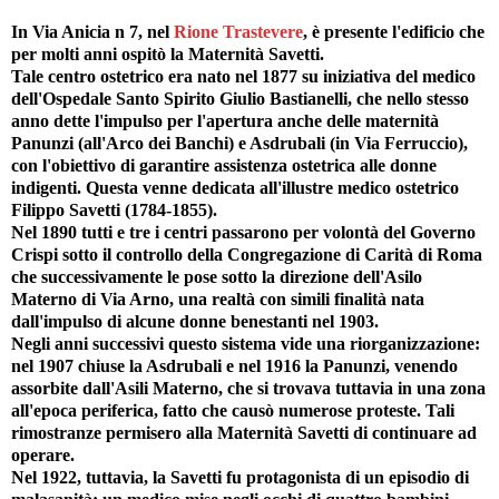
In Via Anicia n 7, nel
Rione Trastevere
, è presente l'edificio che
per molti anni ospitò la Maternità Savetti.
Tale centro ostetrico era nato nel 1877 su iniziativa del medico
dell'Ospedale Santo Spirito Giulio Bastianelli, che nello stesso
anno dette l'impulso per l'apertura anche delle maternità
Panunzi (all'Arco dei Banchi) e Asdrubali (in Via Ferruccio),
con l'obiettivo di garantire assistenza ostetrica alle donne
indigenti. Questa venne dedicata all'illustre medico ostetrico
Filippo Savetti (1784-1855).
Nel 1890 tutti e tre i centri passarono per volontà del Governo
Crispi sotto il controllo della Congregazione di Carità di Roma
che successivamente le pose sotto la direzione dell'Asilo
Materno di Via Arno, una realtà con simili finalità nata
dall'impulso di alcune donne benestanti nel 1903.
Negli anni successivi questo sistema vide una riorganizzazione:
nel 1907 chiuse la Asdrubali e nel 1916 la Panunzi, venendo
assorbite dall'Asili Materno, che si trovava tuttavia in una zona
all'epoca periferica, fatto che causò numerose proteste. Tali
rimostranze permisero alla Maternità Savetti di continuare ad
operare.
Nel 1922, tuttavia, la Savetti fu protagonista di un episodio di