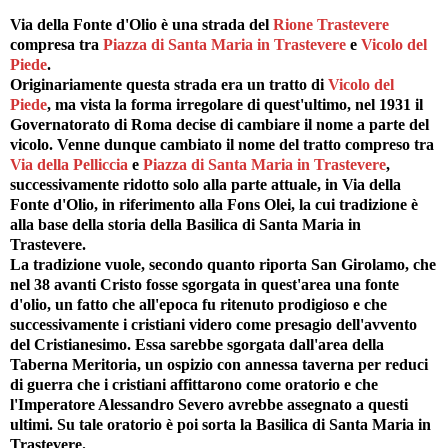
Via della Fonte d'Olio è una strada del
Rione Trastevere
compresa tra
Piazza di Santa Maria in Trastevere
e
Vicolo del
Piede
.
Originariamente questa strada era un tratto di
Vicolo del
Piede
, ma vista la forma irregolare di quest'ultimo, nel 1931 il
Governatorato di Roma decise di cambiare il nome a parte del
vicolo. Venne dunque cambiato il nome del tratto compreso tra
Via della Pelliccia
e
Piazza di Santa Maria in Trastevere
,
successivamente ridotto solo alla parte attuale, in Via della
Fonte d'Olio, in riferimento alla Fons Olei, la cui tradizione è
alla base della storia della Basilica di Santa Maria in
Trastevere.
La tradizione vuole, secondo quanto riporta San Girolamo, che
nel 38 avanti Cristo fosse sgorgata in quest'area una fonte
d'olio, un fatto che all'epoca fu ritenuto prodigioso e che
successivamente i cristiani videro come presagio dell'avvento
del Cristianesimo. Essa sarebbe sgorgata dall'area della
Taberna Meritoria, un ospizio con annessa taverna per reduci
di guerra che i cristiani affittarono come oratorio e che
l'Imperatore Alessandro Severo avrebbe assegnato a questi
ultimi. Su tale oratorio è poi sorta la Basilica di Santa Maria in
Trastevere.