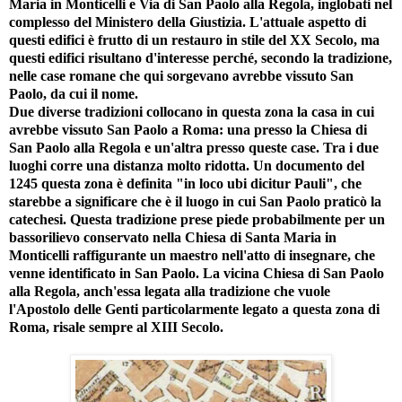
Maria in Monticelli e Via di San Paolo alla Regola, inglobati nel
complesso del Ministero della Giustizia. L'attuale aspetto di
questi edifici è frutto di un restauro in stile del XX Secolo, ma
questi edifici risultano d'interesse perché, secondo la tradizione,
nelle case romane che qui sorgevano avrebbe vissuto San
Paolo, da cui il nome.
Due diverse tradizioni collocano in questa zona la casa in cui
avrebbe vissuto San Paolo a Roma: una presso la Chiesa di
San Paolo alla Regola e un'altra presso queste case. Tra i due
luoghi corre una distanza molto ridotta. Un documento del
1245 questa zona è definita "in loco ubi dicitur Pauli", che
starebbe a significare che è il luogo in cui San Paolo praticò la
catechesi. Questa tradizione prese piede probabilmente per un
bassorilievo conservato nella Chiesa di Santa Maria in
Monticelli raffigurante un maestro nell'atto di insegnare, che
venne identificato in San Paolo. La vicina Chiesa di San Paolo
alla Regola, anch'essa legata alla tradizione che vuole
l'Apostolo delle Genti particolarmente legato a questa zona di
Roma, risale sempre al XIII Secolo.