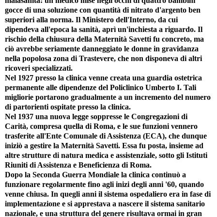
malasanità: un medico mise negli occhi di quattro bambini
gocce di una soluzione con quantità di nitrato d'argento ben
superiori alla norma. Il Ministero dell'Interno, da cui
dipendeva all'epoca la sanità, aprì un'inchiesta a riguardo. Il
rischio della chiusura della Maternità Savetti fu concreto, ma
ciò avrebbe seriamente danneggiato le donne in gravidanza
nella popolosa zona di Trastevere, che non disponeva di altri
ricoveri specializzati.
Nel 1927 presso la clinica venne creata una guardia ostetrica
permanente alle dipendenze del Policlinico Umberto I. Tali
migliorie portarono gradualmente a un incremento del numero
di partorienti ospitate presso la clinica.
Nel 1937 una nuova legge soppresse le Congregazioni di
Carità, compresa quella di Roma, e le sue funzioni vennero
trasferite all'Ente Comunale di Assistenza (ECA), che dunque
iniziò a gestire la Maternità Savetti. Essa fu posta, insieme ad
altre strutture di natura medica e assistenziale, sotto gli Istituti
Riuniti di Assistenza e Beneficienza di Roma.
Dopo la Seconda Guerra Mondiale la clinica continuò a
funzionare regolarmente fino agli inizi degli anni '60, quando
venne chiusa. In quegli anni il sistema ospedaliero era in fase di
implementazione e si apprestava a nascere il sistema sanitario
nazionale, e una struttura del genere risultava ormai in gran