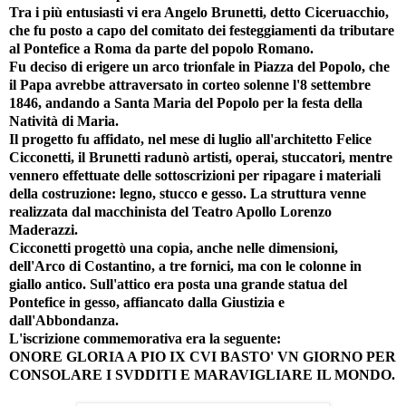
Tra i più entusiasti vi era Angelo Brunetti, detto Ciceruacchio,
che fu posto a capo del comitato dei festeggiamenti da tributare
al Pontefice a Roma da parte del popolo Romano.
Fu deciso di erigere un arco trionfale in Piazza del Popolo, che
il Papa avrebbe attraversato in corteo solenne l'8 settembre
1846, andando a Santa Maria del Popolo per la festa della
Natività di Maria.
Il progetto fu affidato, nel mese di luglio all'architetto Felice
Cicconetti, il Brunetti radunò artisti, operai, stuccatori, mentre
vennero effettuate delle sottoscrizioni per ripagare i materiali
della costruzione: legno, stucco e gesso. La struttura venne
realizzata dal macchinista del Teatro Apollo Lorenzo
Maderazzi.
Cicconetti progettò una copia, anche nelle dimensioni,
dell'Arco di Costantino, a tre fornici, ma con le colonne in
giallo antico. Sull'attico era posta una grande statua del
Pontefice in gesso, affiancato dalla Giustizia e
dall'Abbondanza.
L'iscrizione commemorativa era la seguente:
ONORE GLORIA A PIO IX CVI BASTO' VN GIORNO PER
CONSOLARE I SVDDITI E MARAVIGLIARE IL MONDO.