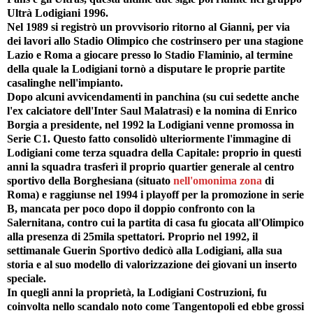
Ultrà Lodigiani 1996.
Nel 1989 si registrò un provvisorio ritorno al Gianni, per via
dei lavori allo Stadio Olimpico che costrinsero per una stagione
Lazio e Roma a giocare presso lo Stadio Flaminio, al termine
della quale la Lodigiani tornò a disputare le proprie partite
casalinghe nell'impianto.
Dopo alcuni avvicendamenti in panchina (su cui sedette anche
l'ex calciatore dell'Inter Saul Malatrasi) e la nomina di Enrico
Borgia a presidente, nel 1992 la Lodigiani venne promossa in
Serie C1. Questo fatto consolidò ulteriormente l'immagine di
Lodigiani come terza squadra della Capitale: proprio in questi
anni la squadra trasferì il proprio quartier generale al centro
sportivo della Borghesiana (situato
nell'omonima zona
di
Roma) e raggiunse nel 1994 i playoff per la promozione in serie
B, mancata per poco dopo il doppio confronto con la
Salernitana, contro cui la partita di casa fu giocata all'Olimpico
alla presenza di 25mila spettatori. Proprio nel 1992, il
settimanale Guerin Sportivo dedicò alla Lodigiani, alla sua
storia e al suo modello di valorizzazione dei giovani un inserto
speciale.
In quegli anni la proprietà, la Lodigiani Costruzioni, fu
coinvolta nello scandalo noto come Tangentopoli ed ebbe grossi