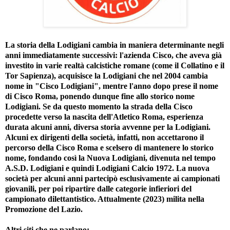
La storia della Lodigiani cambia in maniera determinante negli
anni immediatamente successivi: l'azienda Cisco, che aveva già
investito in varie realtà calcistiche romane (come il Collatino e il
Tor Sapienza), acquisisce la Lodigiani che nel 2004 cambia
nome in "Cisco Lodigiani", mentre l'anno dopo prese il nome
di Cisco Roma, ponendo dunque fine allo storico nome
Lodigiani. Se da questo momento la strada della Cisco
procedette verso la nascita dell'Atletico Roma, esperienza
durata alcuni anni, diversa storia avvenne per la Lodigiani.
Alcuni ex dirigenti della società, infatti, non accettarono il
percorso della Cisco Roma e scelsero di mantenere lo storico
nome, fondando così la Nuova Lodigiani, divenuta nel tempo
A.S.D. Lodigiani e quindi Lodigiani Calcio 1972. La nuova
società per alcuni anni partecipò esclusivamente ai campionati
giovanili, per poi ripartire dalle categorie infieriori del
campionato dilettantistico. Attualmente (2023) milita nella
Promozione del Lazio.
Altri siti che ne parlano: