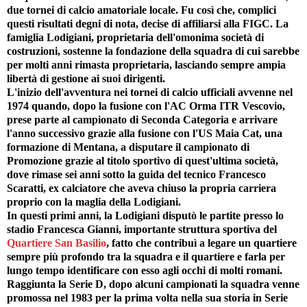
due tornei di calcio amatoriale locale. Fu così che, complici
questi risultati degni di nota, decise di affiliarsi alla FIGC. La
famiglia Lodigiani, proprietaria dell'omonima società di
costruzioni, sostenne la fondazione della squadra di cui sarebbe
per molti anni rimasta proprietaria, lasciando sempre ampia
libertà di gestione ai suoi dirigenti.
L'inizio dell'avventura nei tornei di calcio ufficiali avvenne nel
1974 quando, dopo la fusione con l'AC Orma ITR Vescovio,
prese parte al campionato di Seconda Categoria e arrivare
l'anno successivo grazie alla fusione con l'US Maia Cat, una
formazione di Mentana, a disputare il campionato di
Promozione grazie al titolo sportivo di quest'ultima società,
dove rimase sei anni sotto la guida del tecnico Francesco
Scaratti, ex calciatore che aveva chiuso la propria carriera
proprio con la maglia della Lodigiani.
In questi primi anni, la Lodigiani disputò le partite presso lo
stadio Francesca Gianni, importante struttura sportiva del
Quartiere San Basilio
, fatto che contribuì a legare un quartiere
sempre più profondo tra la squadra e il quartiere e farla per
lungo tempo identificare con esso agli occhi di molti romani.
Raggiunta la Serie D, dopo alcuni campionati la squadra venne
promossa nel 1983 per la prima volta nella sua storia in Serie