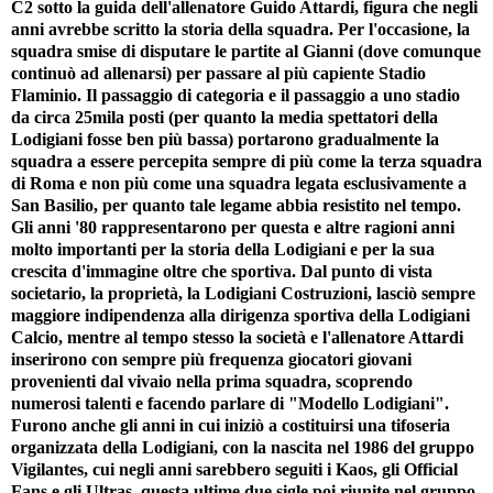
C2 sotto la guida dell'allenatore Guido Attardi, figura che negli
anni avrebbe scritto la storia della squadra. Per l'occasione, la
squadra smise di disputare le partite al Gianni (dove comunque
continuò ad allenarsi) per passare al più capiente Stadio
Flaminio. Il passaggio di categoria e il passaggio a uno stadio
da circa 25mila posti (per quanto la media spettatori della
Lodigiani fosse ben più bassa) portarono gradualmente la
squadra a essere percepita sempre di più come la terza squadra
di Roma e non più come una squadra legata esclusivamente a
San Basilio, per quanto tale legame abbia resistito nel tempo.
Gli anni '80 rappresentarono per questa e altre ragioni anni
molto importanti per la storia della Lodigiani e per la sua
crescita d'immagine oltre che sportiva. Dal punto di vista
societario, la proprietà, la Lodigiani Costruzioni, lasciò sempre
maggiore indipendenza alla dirigenza sportiva della Lodigiani
Calcio, mentre al tempo stesso la società e l'allenatore Attardi
inserirono con sempre più frequenza giocatori giovani
provenienti dal vivaio nella prima squadra, scoprendo
numerosi talenti e facendo parlare di "Modello Lodigiani".
Furono anche gli anni in cui iniziò a costituirsi una tifoseria
organizzata della Lodigiani, con la nascita nel 1986 del gruppo
Vigilantes, cui negli anni sarebbero seguiti i Kaos, gli Official
Fans e gli Ultras, questa ultime due sigle poi riunite nel gruppo