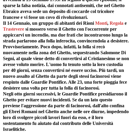
sparse la falsa notizia, dai connotati antisemiti, che nel Ghetto
Ebraico aveva sede un deposito di coccarde col tricolore
francese e vi fosse un covo di rivoluzionari.
Il 14 Gennaio, un gruppo di abitanti dei Rioni
Monti
,
Regola
e
Trastevere
si mossero verso il Ghetto con l'occorrente per
appiccarvi un incendio, ma due frati che incontrarono lungo la
strada parlarono alla folla inferocita, convincendola a desistere.
Provvisoriamente. Poco dopo, infatti, la folla si recò
nuovamente nella zona del Ghetto, sequestrando Salomone Di
Segni, al quale viene detto di convertirsi al Cristianesimo se non
avesse voluto morire. L'uomo fu tenuto sotto la loro custodia
per 40 giorni, senza convertirsi né essere ucciso. Più tardi, un
nuovo assalto al Ghetto da parte degli stessi facinorosi viene
respinto dalle Guardie Pontifice. Alle 23, una forte pioggia fece
desistere una volta per tutta la folla di facinorosi.
Negli otto giorni successivi, le Guardie Pontifice presidiarono il
Ghetto per evitare nuovi incidenti. Se da un lato questo
previene l'aggressione da parte di facinorosi, dall'alto confina
gli Ebrei Romani nel Ghetto anche nelle ore diurne, impedendo
loro di svolgere piccoli lavori fuori da esso, e il loro
sostentamento fu aiutato dal contributo delle Università
Israelitiche.