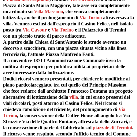
Piazza di Santa Maria Maggiore, tale asse era completamente
incardinato su
Villa Massimo
, che veniva completamente
lottizzata, anche il prolungamento di
Via Torino
attraversava la
villa. Vennero esclusi dall'esproprio il Casino Felice, nell'isolato
posto tra
Via Cavour
e
Via Torino
e il Palazzetto di Termini
con un piccolo tratto di parco adiacente.
A partire dalla Chiesa di Sant'Antonio le strade avevano un
decorso a scacchiera, con una piazza situata vicino alla linea
ferroviaria, l'attuale Piazza Manfredo Fanti.
Il 5 novembre 1871 l'Amministrazione Comunale inviò la
notifica di esproprio per pubblica utilità ai proprietari delle
aree interessate dalla lottizzazione.
Dodici ricorsi vennero presentati, per chiedere le modifiche al
piano particolareggiato, tra cui quello del Principe Massimo,
che fece redarre dall'architetto Francesco Fontana un progetto
alternativo di lottizzazione della
villa
, in cui erano presenti dei
viali circolari, posti attorno al Casino Felice. Nel ricorso si
chiedeva l'abolizione del tridente, del prolungamento di
Via
Torino
, la conservazione della Coffee House all'angolo tra Via
Strozzi e Via delle Quattro Fontane, affrescata dello Zuccari, e
la conservazione di parte del fabbricato sul
piazzale di Termini
.
Il ricorso venne respinto, secondo l'ufficio tecnico del Comune