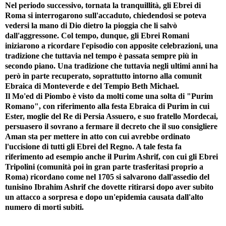
Nel periodo successivo, tornata la tranquillità, gli Ebrei di
Roma si interrogarono sull'accaduto, chiedendosi se poteva
vedersi la mano di Dio dietro la pioggia che li salvò
dall'aggressone. Col tempo, dunque, gli Ebrei Romani
iniziarono a ricordare l'episodio con apposite celebrazioni, una
tradizione che tuttavia nel tempo è passata sempre più in
secondo piano. Una tradizione che tuttavia negli ultimi anni ha
però in parte recuperato, soprattutto intorno alla comunit
Ebraica di Monteverde e del Tempio Beth Michael.
Il Mo'ed di Piombo è visto da molti come una solta di "Purim
Romano", con riferimento alla festa Ebraica di Purim in cui
Ester, moglie del Re di Persia Assuero, e suo fratello Mordecai,
persuasero il sovrano a fermare il decreto che il suo consigliere
Aman sta per mettere in atto con cui avrebbe ordinato
l'uccisione di tutti gli Ebrei del Regno. A tale festa fa
riferimento ad esempio anche il Purim Ashrif, con cui gli Ebrei
Tripolini (comunità poi in gran parte trasferitasi proprio a
Roma) ricordano come nel 1705 si salvarono dall'assedio del
tunisino Ibrahim Ashrif che dovette ritirarsi dopo aver subito
un attacco a sorpresa e dopo un'epidemia causata dall'alto
numero di morti subiti.