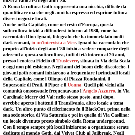
inizia a radicarsi negli anni '80.
A Roma la cultura Goth rappresenta una nicchia, difficile da
quantificare ma che negli anni ha espresso ed esprime tuttora
diversi negozi e locali.
Anche nella Capitale, come nel resto d'Europa, questa
sottocultura iniziò a diffondersi intorno al 1980, come ha
raccontato Dino Ignani, fotografo che ha immortalato molti
dark romani,
in un'intervista a Vice
. Ignani ha raccontato che
proprio all'inizio degli anni '80 iniziò a vedere comparire degli
aderenti a questa sottocultura, tutti di età intorno ai 20 anni,
presso l'enoteca Fidelio di
Trastevere
, situata in Via della Scala
e oggi non più esistente. Negli anni del boom delle discoteche, i
giovani goth romani iniziarono a frequentare i principali locali
della Capitale, come l'Olimpo di Piazza Rondanini, il
Supersonic di Prati, il Piper e il
Uonna
. Quelli più vicini alla
comunità omosessuale frequentavano l'
Angelo Azzurro
, in Via
Cardinale Merry del Val: nello stesso posto, anni dopo,
avrebbe aperto i battenti il Transilvania, altro locale a tema
dark. Un altro punto di riferimento fu il BlackOut, prima nella
sua sede storica di Via Saturnia e poi in quella di Via Casilina:
un locale divenuto presto simbolo della Roma underground.
Con il tempo sempre più locali iniziarono a organizzare serate
dedicate al mondo Goth, dal Velvet Club al Jailbreak. Negli