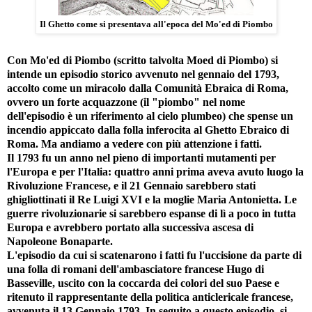
Il Ghetto come si presentava all'epoca del Mo'ed di Piombo
Con Mo'ed di Piombo (scritto talvolta Moed di Piombo) si
intende un episodio storico avvenuto nel gennaio del 1793,
accolto come un miracolo dalla Comunità Ebraica di Roma,
ovvero un forte acquazzone (il "piombo" nel nome
dell'episodio è un riferimento al cielo plumbeo) che spense un
incendio appiccato dalla folla inferocita al Ghetto Ebraico di
Roma. Ma andiamo a vedere con più attenzione i fatti.
Il 1793 fu un anno nel pieno di importanti mutamenti per
l'Europa e per l'Italia: quattro anni prima aveva avuto luogo la
Rivoluzione Francese, e il 21 Gennaio sarebbero stati
ghigliottinati il Re Luigi XVI e la moglie Maria Antonietta. Le
guerre rivoluzionarie si sarebbero espanse di lì a poco in tutta
Europa e avrebbero portato alla successiva ascesa di
Napoleone Bonaparte.
L'episodio da cui si scatenarono i fatti fu l'uccisione da parte di
una folla di romani dell'ambasciatore francese Hugo di
Basseville, uscito con la coccarda dei colori del suo Paese e
ritenuto il rappresentante della politica anticlericale francese,
avvenuta il 13 Gennaio 1793. In seguito a questo episodio, si