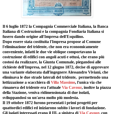
Il 6 luglio 1872 la Compagnia Commerciale Italiana, la Banca
Italiana di Costruzioni e la compagnia Fondiaria Italiana si
fusero dando origine all'Impresa dell'Esquilino.
Dopo essere stata costituita l'Impresa propose al Comune
l'eliminazione del tridente, che non era economicamente
conveniente, infatti le due vie oblique comportavano la
costruzione di edifici con angoli acuti e ottusi, che erano più
costosi da realizzare, la Giunta Comunale, piegandosi alle
richieste dell'Impresa, nel 12 giugno 1872, decise di approvare
una variante elaborata dall'ingegnere Alessandro Viviani, che
eliminava le due strade laterali del tridente, permettendo una
lottizzazione a scacchiera di
Villa Massimo
, l'unica via che
rimaneva del tridente era l'attuale
Via Cavour
, inoltre la piazza
della Stazione, veniva ridimensionata di due isolati,
sviluppandosi su un'area molto più modesta.
Il 19 ottobre 1872 furono presentati i primi progetti per
quattordici edifici ed iniziarono subito i lavori di fondazione.
Gli isolati interessati erano il III, a sinistra di
Via Cavour
, con