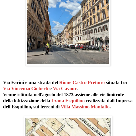
Via Farini è una strada del
Rione Castro Pretorio
situata tra
Via Vincenzo Gioberti
e
Via Cavour
.
Venne istituita nell'agosto del 1873 assieme alle vie limitrofe
della lottizzazione della
I zona Esquilino
realizzata dall'Impresa
dell'Esquilino, sui terreni di
Villa Massimo Montalto
.