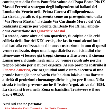
contingente dello Stato Pontificio voluto dal Papa Beato Pio IX
Mastai Ferretti a sostegno degli indipendentisti italiani del
Lombardo-Veneto nella Prima Guerra d'Indipendenza.
La strada, peraltro, si presenta come un proseguimento della
"Via Nuova Mastai", l'attuale Via Cardinale Merry del Val,
realizzata proprio per volontà del Beato Pio IX nell'ambito
della costruzione del
Quartiere Mastai
.
La strada, come altre del suo quartiere, fu colpita dalla crisi
edilizia della fine del XIX secolo, che lasciò vuoti alcuni lotti
dedicati alla realizzazione di nuove costruzioni: in uno di questi
venne realizzato, dopo una lunga diatriba con i cittadini che
ritenevano vi fossero già troppi cinema a Trastevere, il cinema
Lamarmora il quale, negli anni '50, venne ricostruito perché
troppo piccolo per le nuove esigenze. Al suo posto fu costruito il
Cinema America
, che negli ultimi anni è stato al centro di una
grande battaglia per salvarlo che ha dato inizio a una fiorente
attività di proiezioni cinematografiche in giro per Roma. Nella
strada è inoltre presente anche il Teatro Argot, attivo dal 1984.
La strada si trova nella Zona urbanistica Trastevere e il suo
Cap è 00153.
Altri siti che ne parlano:
-
Via Natale Del Grande - in Info Roma