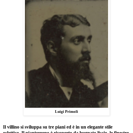
Luigi Primoli
Il villino si sviluppa su tre piani ed è in un elegante stile
eclettico. Il pianterreno è ricoperto da bugnato liscio, le finestre