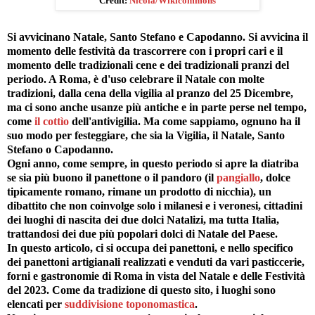
Credit:
Nicola/Wikicommons
Si avvicinano Natale, Santo Stefano e Capodanno. Si avvicina il
momento delle festività da trascorrere con i propri cari e il
momento delle tradizionali cene e dei tradizionali pranzi del
periodo. A Roma, è d'uso celebrare il Natale con molte
tradizioni, dalla cena della vigilia al pranzo del 25 Dicembre,
ma ci sono anche usanze più antiche e in parte perse nel tempo,
come
il cottìo
dell'antivigilia. Ma come sappiamo, ognuno ha il
suo modo per festeggiare, che sia la Vigilia, il Natale, Santo
Stefano o Capodanno.
Ogni anno, come sempre, in questo periodo si apre la diatriba
se sia più buono il panettone o il pandoro (il
pangiallo
, dolce
tipicamente romano, rimane un prodotto di nicchia), un
dibattito che non coinvolge solo i milanesi e i veronesi, cittadini
dei luoghi di nascita dei due dolci Natalizi, ma tutta Italia,
trattandosi dei due più popolari dolci di Natale del Paese.
In questo articolo, ci si occupa dei panettoni, e nello specifico
dei panettoni artigianali realizzati e venduti da vari pasticcerie,
forni e gastronomie di Roma in vista del Natale e delle Festività
del 2023. Come da tradizione di questo sito, i luoghi sono
elencati per
suddivisione toponomastica
.