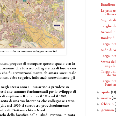
Bandiera d
Le primar
a Roma
Segnali di
Targhe de
Arcosolio
Bunker di
Targa in 
Nido di V
è previsto solo un modesto sviluppo verso Sud
Targa in 
Statua de
nnoni propose di occupare questo spazio con la
angolo V
autonome, che fossero collegate tra di loro e con
Targa del
ada che fu convenzionalmente chiamata succursale
Tiburti
o non ebbe seguito, influenzò notevolmente gli
Targa in 
Pensione
negli stessi anni si iniziarono a prendere in
etti che saranno fondamentali per lo sviluppo di
aprile
(41
►
 di ospitare a Roma, tra il 1939 ed il 1942,
marzo
(26
►
ascita di una via litoranea che collegasse Ostia
febbraio
(
►
(che nel 1939 si sarebbero provvisoriamente
sud e di Civitavecchia a Nord.
gennaio
►
uolo della bonifica delle Paludi Pontine, iniziata