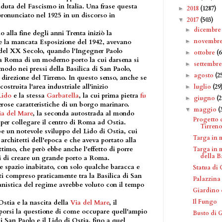
duta del Fascismo in Italia. Una frase questa
2018
(1287)
►
ronunciato nel 1925 in un discorso in
2017
(503)
▼
dicembr
►
o alla fine degli anni Trenta iniziò la
novembr
►
re la mancata Esposizione del 1942, avevano
zio del XX Secolo, quando l'Ingegner Paolo
ottobre
(6
►
a Roma di un moderno porto la cui darsena si
settembr
►
odo nei pressi della Basilica di San Paolo,
agosto
(2
►
direzione del Tirreno. In questo senso, anche se
costruita l'area industriale all'inizio
luglio
(29
►
Lido
e la stessa
Garbatella
, la cui prima pietra
fu
giugno
(2
►
rose caratteristiche di un borgo marinaro.
maggio
(
▼
ia del Mare
, la seconda autostrada al mondo
Progetto 
per collegare il centro di Roma ad Ostia.
Tirreno 
be un notevole sviluppo del Lido di Ostia, cui
Targa in 
architetti dell'epoca e che aveva portato alla
timo, che però ebbe anche l'effetto di porre
Targa in m
della Ba
i di creare un grande porto a Roma.
 spazio inabitato, con solo qualche baracca e
Statua di
i compreso praticamente tra la Basilica di San
Palazzina
anistica del regime avrebbe voluto con il tempo
Giardino 
Il Fungo
Ostia e la nascita della
Via del Mare
, il
porsi la questione di come occupare quell'ampio
Busto di 
i San Paolo e il Lido di Ostia, fino a quel