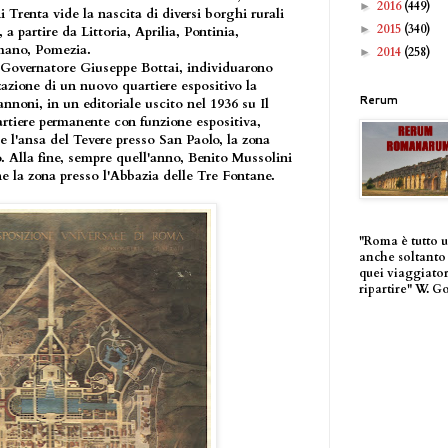
2016
(449)
►
i Trenta vide la nascita di diversi borghi rurali
2015
(340)
►
 a partire da Littoria, Aprilia, Pontinia,
omano, Pomezia.
2014
(258)
►
ra Governatore Giuseppe Bottai, individuarono
zazione di un nuovo quartiere espositivo la
Rerum
oni, in un editoriale uscito nel 1936 su Il
artiere permanente con funzione espositiva,
 l'ansa del Tevere presso San Paolo, la zona
 Alla fine, sempre quell'anno, Benito Mussolini
ne la zona presso l'Abbazia delle Tre Fontane.
"Roma è tutto 
anche soltanto 
quei viaggiator
ripartire" W. G