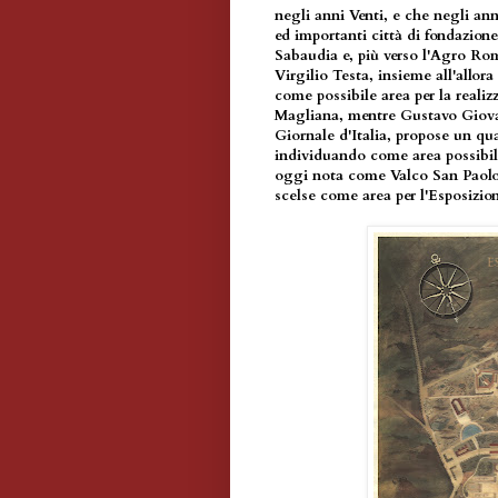
negli anni Venti, e che negli ann
ed importanti città di fondazione,
Sabaudia e, più verso l'Agro R
Virgilio Testa, insieme all'allo
come possibile area per la realiz
Magliana, mentre Gustavo Giovann
Giornale d'Italia, propose un qu
individuando come area possibile
oggi nota come Valco San Paolo.
scelse come area per l'Esposizio