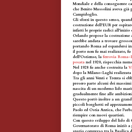
Mondiale e della conseguente ca
che Benito Mussolini aveva già p
Campidoglio.
Gli sforzi in questo senso, quand
costruzione dell'EUR per ospita
infatti le proprie radici all'ini
Orlando propose la costruzione 
sarebbe andata a trovare grossom
portando Roma ad espandersi in 
il porto non fu mai realizzato, fu 
dell'Ostiense, la
ferrovia Roma-
posata
nel 1920, rispecchia nume
Nel 1928 fu anche costruita la
V
dopo la Milano-Laghi realizzata 
Tra gli anni Venti e Trenta si eb
presero parte alcuni dei massimi 
nascita di un moderno lido marit
gradualmente fine alle ambizion
Questo portò inoltre a un grande
piccoli borghetti ed appezzament
Paolo ed Ostia Antica, che l'urb
riempire con nuovi quartieri.
Con questo sviluppo del lido di 
Governatorato di Roma iniziò a 
spazio compreso tra la Basilica d