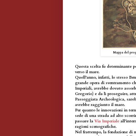
Mappa del prog
Questa scelta fu determinante pe
verso il mare.
Quell'anno, infatti, lo stesso Be
grande opera di sventramento che 
Imperiali, avrebbe dovuto assorbi
Gregorio) e da lì proseguire, att
Passeggiata Archeologica, sarebb
avrebbe raggiunto il mare.
Per quanto le innovazioni in term
sede di una strada ad alto scorrim
passare la
Via Imperiale
all'inter
ragioni scenografiche.
Nel frattempo, la fondazione di 