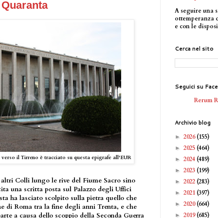
e Quaranta
A seguire una s
ottemperanza 
e con le disposi
Cerca nel sito
Seguici su Fac
Rerum 
Archivio blog
2026
(155)
►
2025
(464)
►
verso il Tirreno è tracciato su questa epigrafe all'EUR
2024
(489)
►
2023
(199)
►
altri Colli lungo le rive del Fiume Sacro sino
2022
(283)
►
ita una scritta posta sul Palazzo degli Uffici
2021
(397)
►
sta ha lasciato scolpito sulla pietra quello che
2020
(664)
►
ne di Roma tra la fine degli anni Trenta, e che
2019
(685)
 parte a causa dello scoppio della Seconda Guerra
►