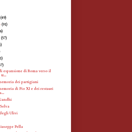
e
(49)
e
(91)
6)
e
(57)
5)
)
1)
37)
di espansione di Roma verso il
tr...
memoria dei partigiani
emoria di Pio XI e dei restauri
...
 Gandhi
 Selva
degli Ulivi
Giuseppe Pella