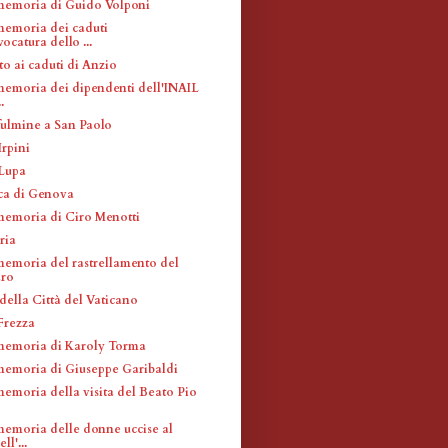
memoria di Guido Volponi
memoria dei caduti
ocatura dello ...
 ai caduti di Anzio
memoria dei dipendenti dell'INAIL
.
fulmine a San Paolo
Irpini
 Lupa
ca di Genova
memoria di Ciro Menotti
ria
memoria del rastrellamento del
ro
della Città del Vaticano
Frezza
memoria di Karoly Torma
memoria di Giuseppe Garibaldi
memoria della visita del Beato Pio
memoria delle donne uccise al
ll'...