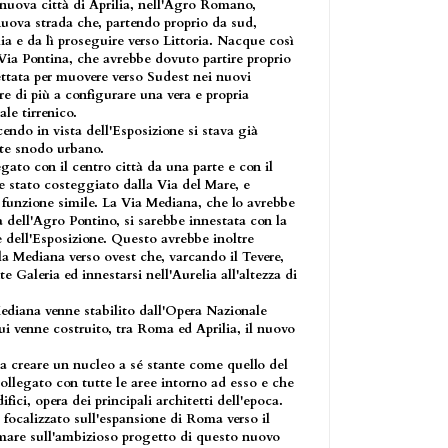
a nuova città di Aprilia, nell'Agro Romano,
nuova strada che, partendo proprio da sud,
a e da lì proseguire verso Littoria. Nacque così
 Via Pontina, che avrebbe dovuto partire proprio
tata per muovere verso Sudest nei nuovi
e di più a configurare una vera e propria
ale tirrenico.
endo in vista dell'Esposizione si stava già
te snodo urbano.
gato con il centro città da una parte e con il
bbe stato costeggiato dalla Via del Mare, e
n funzione simile. La Via Mediana, che lo avrebbe
 dell'Agro Pontino, si sarebbe innestata con la
 dell'Esposizione. Questo avrebbe inoltre
 Mediana verso ovest che, varcando il Tevere,
Galeria ed innestarsi nell'Aurelia all'altezza di
Mediana venne stabilito dall'Opera Nazionale
i venne costruito, tra Roma ed Aprilia, il nuovo
 a creare un nucleo a sé stante come quello del
collegato con tutte le aree intorno ad esso e che
ici, opera dei principali architetti dell'epoca.
 focalizzato sull'espansione di Roma verso il
rmare sull'ambizioso progetto di questo nuovo