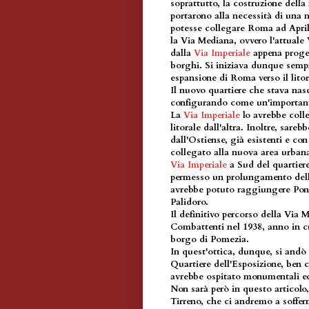
soprattutto, la costruzione dell
portarono alla necessità di una 
potesse collegare Roma ad Aprili
la Via Mediana, ovvero l'attuale
dalla
Via Imperiale
appena proget
borghi. Si iniziava dunque sempr
espansione di Roma verso il litor
Il nuovo quartiere che stava nasc
configurando come un'importan
La
Via Imperiale
lo avrebbe colle
litorale dall'altra. Inoltre, sare
dall'Ostiense, già esistenti e co
collegato alla nuova area urbana
Via Imperiale
a Sud del quartiere
permesso un prolungamento della
avrebbe potuto raggiungere Ponte 
Palidoro.
Il definitivo percorso della Via 
Combattenti nel 1938, anno in cu
borgo di Pomezia.
In quest'ottica, dunque, si andò
Quartiere dell'Esposizione, ben 
avrebbe ospitato monumentali edif
Non sarà però in questo articolo,
Tirreno, che ci andremo a soffe