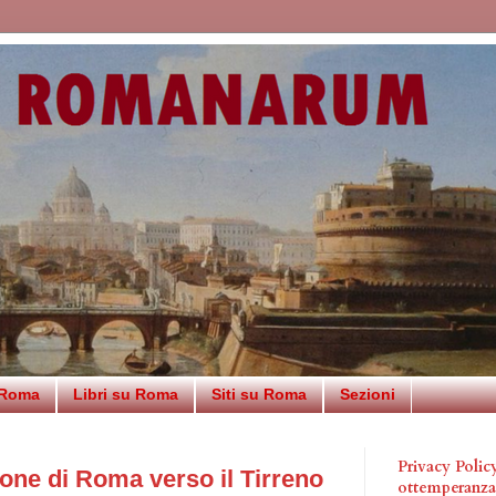
 Roma
Libri su Roma
Siti su Roma
Sezioni
Privacy Poli
one di Roma verso il Tirreno
ottemperanz