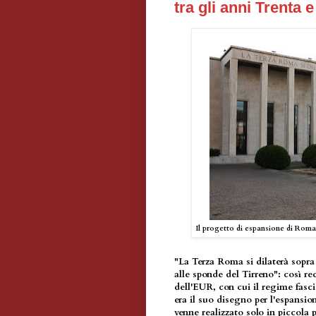
tra gli anni Trenta 
Il progetto di espansione di Roma 
"La Terza Roma si dilaterà sopra 
alle sponde del Tirreno": così rec
dell'EUR, con cui il regime fasci
era il suo disegno per l'espansio
venne realizzato solo in piccola