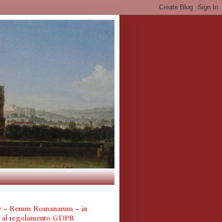
cy - Rerum Romanarum - in
a al regolamento GDPR