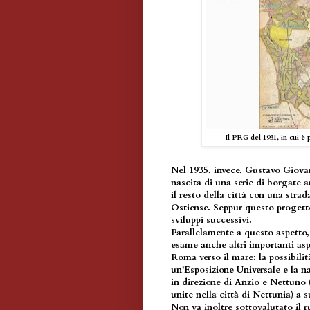
Il PRG del 1931, in cui 
Nel 1935, invece, Gustavo Giova
nascita di una serie di borgate 
il resto della città con una str
Ostiense. Seppur questo progett
sviluppi successivi.
Parallelamente a questo aspetto, 
esame anche altri importanti asp
Roma verso il mare: la possibilità
un'Esposizione Universale e la n
in direzione di Anzio e Nettuno 
unite nella città di Nettunia) a 
Non va inoltre sottovalutato il r