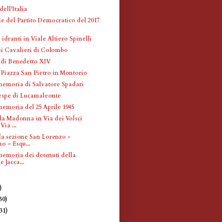
ell'Italia
ie del Partito Democratico del 2017
 idranti in Viale Altiero Spinelli
i Cavalieri di Colombo
 di Benedetto XIV
 Piazza San Pietro in Montorio
memoria di Salvatore Spadari
espe di Lucamaleonte
memoria del 25 Aprile 1945
lla Madonna in Via dei Volsci
ia ...
la sezione San Lorenzo -
no - Esqu...
memoria dei detenuti della
 Jacca...
)
)
30)
(31)