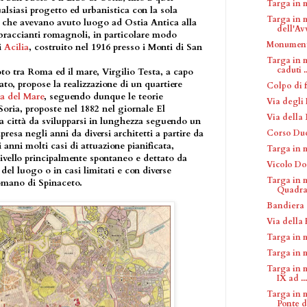
Targa in 
alsiasi progetto ed urbanistica con la sola
Targa in 
a che avevano avuto luogo ad Ostia Antica alla
dell'Avv
 braccianti romagnoli, in particolare modo
Monumento
i
Acilia
, costruito nel 1916 presso i Monti di San
Targa in 
caduti ..
oto tra Roma ed il mare, Virgilio Testa, a capo
ato, propose la realizzazione di un quartiere
Colpo di 
a del Mare
, seguendo dunque le teorie
Via degli 
oria, proposte nel 1882 nel giornale El
Via della
a città da svilupparsi in lunghezza seguendo un
Corso Du
ipresa negli anni da diversi architetti a partire da
anni molti casi di attuazione pianificata,
Targa in 
livello principalmente spontaneo e dettato da
Vicolo Do
del luogo o in casi limitati e con diverse
Targa in 
omano di Spinaceto.
Quadra
Bandiera 
Via della 
Targa in 
Targa in 
Targa in 
IX ad ...
Targa in 
Ponte de