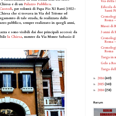
Via della 
 Chiesa e di un
Palazzo Pubblico
.
Edicola d
 Custodi
, per volontà di Papa Pio XI Ratti (1922-
Santi Pi
 Chiesa che si trovava in Via del Tritone ed
Cronologi
argamento di tale strada, fu realizzata dallo
Roma - 
azzo pubblico, sempre realizzato in quegli anni,
Musei di
iazza e sono visibili dai due principali accessi: da
3 anni d
ibile
la Chiesa
, mentre da Via Monte Subasio il
Cronologi
Roma - 
Cronologi
Roma
Targa in 
Gelo a R
Targa del
2016
(449)
►
2015
(340)
►
2014
(258)
►
Rerum