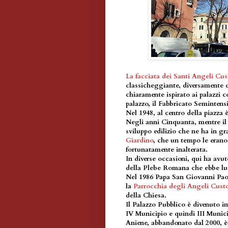
La facciata dei Santi Angeli Cus
classicheggiante, diversamente 
chiaramente ispirato ai palazzi c
palazzo, il Fabbricato Semintens
Nel 1948, al centro della piazza 
Negli anni Cinquanta, mentre il 
sviluppo edilizio che ne ha in g
Giardino
, che un tempo le erano
fortunatamente inalterata.
In diverse occasioni, qui ha avut
della Plebe Romana che ebbe lu
Nel 1986 Papa San Giovanni Paolo
la
Parrocchia degli Angeli Cust
della Chiesa.
Il Palazzo Pubblico è divenuto in
IV Municipio e quindi III Munic
Aniene, abbandonato dal 2000, è 