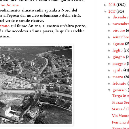
britannico Ebenezer Howard sulle garden cities,
2018
(1287)
ino Aniene
.
►
ediamento, situato sulla sponda a Nord del
2017
(503)
▼
a all'epoca dal nucleo urbanizzato della città,
dicembr
►
nel verde e strade ricurve.
novembr
►
ntano
sul fiume Aniene, si costruì un'altro ponte,
ottobre
(6
►
da che accedeva ad una piazza, la quale sarebbe
tiere.
settembr
►
agosto
(2
►
luglio
(29
►
giugno
(2
►
maggio
(
►
aprile
(41
►
marzo
(26
►
febbraio
(
►
gennaio
▼
Targa in 
Piazza S
Statua de
Via Monte
Fontana d
Targa in 