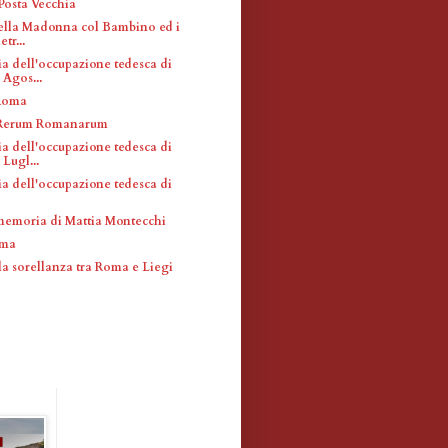
Posta Vecchia
ella Madonna col Bambino ed i
etr...
a dell'occupazione tedesca di
Agos...
 Roma
i Rerum Romanarum
a dell'occupazione tedesca di
Lugl...
a dell'occupazione tedesca di
memoria di Mattia Montecchi
oma
la sorellanza tra Roma e Liegi