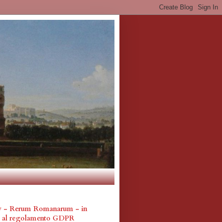
cy - Rerum Romanarum - in
a al regolamento GDPR