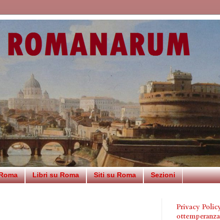
 Roma
Libri su Roma
Siti su Roma
Sezioni
Privacy Poli
ottemperanz