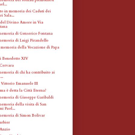
el...
 in memoria dei Caduti dei
i Sala...
el Divino Amore in Via
tana
memoria di Genserico Fontana
memoria di Luigi Pirandello
 memoria della Vocazione di Papa
i Benedetto XIV
 Cervara
emoria di chi ha contribuito ai
...
 Vittorio Emanuele III
ma è detta la Città Eterna?
memoria di Giuseppe Garibaldi
memoria della visita di San
i Paol...
memoria di Simon Bolivar
arbier
 Anzio