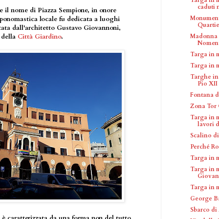
caduti n
e il nome di Piazza Sempione, in onore
Monumento
oponomastica locale fu dedicata a luoghi
Quartier
tata dall'architetto Gustavo Giovannoni,
Madonna d
 della
Città Giardino
.
Nomen
Targa in 
Targa in 
Targhe in
Pio XII
Fontana d
Zona Tor
Targa in m
lavori d
Scalino di
Perché Ro
Targa in 
Targa in 
Giovann
Targa in 
George B
Sbarco di
è caratterizzata da una forma non del tutto