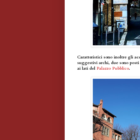
Caratteristici sono inoltre gli a
suggestivi archi, due sono posti
ai lati del
Palazzo Pubblico
.