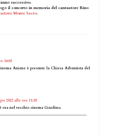
'anno successivo.
uogo il concerto in memoria del cantautore Rino
artiere Monte Sacro
.
e 16:03
cinema Aniene è presente la Chiesa Adventista del
io 2022 alle ore 11:18
 è ora nel vecchio cinema Giardino.