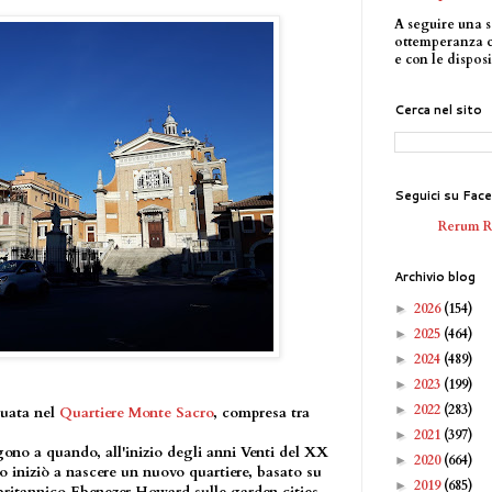
A seguire una s
ottemperanza 
e con le disposi
Cerca nel sito
Seguici su Fac
Rerum 
Archivio blog
2026
(154)
►
2025
(464)
►
2024
(489)
►
2023
(199)
►
2022
(283)
►
uata nel
Quartiere Monte Sacro
, compresa tra
2021
(397)
►
lgono a quando, all'inizio degli anni Venti del XX
2020
(664)
►
o iniziò a nascere un nuovo quartiere, basato su
2019
(685)
►