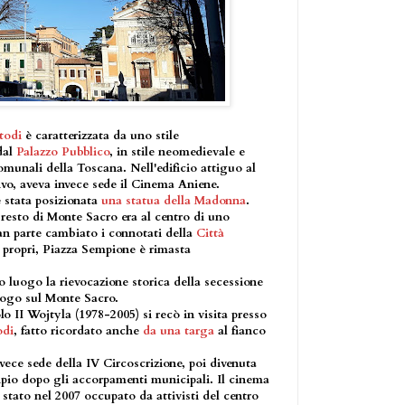
todi
è caratterizzata da uno stile
dal
Palazzo Pubblico
, in stile neomedievale e
omunali della Toscana. Nell'edificio attiguo al
ivo, aveva invece sede il Cinema Aniene.
è stata posizionata
una statua della Madonna
.
resto di Monte Sacro era al centro di uno
ran parte cambiato i connotati della
Città
 propri, Piazza Sempione è rimasta
o luogo la rievocazione storica della secessione
ogo sul Monte Sacro.
 II Wojtyla (1978-2005) si recò in visita presso
odi
, fatto ricordato anche
da una targa
al fianco
vece sede della IV Circoscrizione, poi divenuta
ipio dopo gli accorpamenti municipali. Il cinema
stato nel 2007 occupato da attivisti del centro