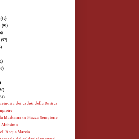
e
(49)
e
(91)
6)
e
(57)
5)
)
1)
37)
)
)
30)
(31)
memoria dei caduti della Rustica
empione
lla Madonna in Piazza Sempione
 Altissimo
ell'Acqua Marcia
memoria dei soldati piemontesi