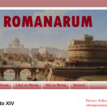
 Roma
Libri su Roma
Siti su Roma
Sezioni
Privacy Poli
to XIV
ottemperanz