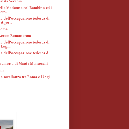
Posta Vecchia
ella Madonna col Bambino ed i
etr...
a dell'occupazione tedesca di
Agos...
 Roma
i Rerum Romanarum
a dell'occupazione tedesca di
Lugl...
a dell'occupazione tedesca di
memoria di Mattia Montecchi
oma
la sorellanza tra Roma e Liegi