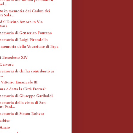
el...
 in memoria dei Caduti dei
i Sala...
el Divino Amore in Via
tana
memoria di Genserico Fontana
memoria di Luigi Pirandello
 memoria della Vocazione di Papa
i Benedetto XIV
 Cervara
emoria di chi ha contribuito ai
...
 Vittorio Emanuele III
ma è detta la Città Eterna?
memoria di Giuseppe Garibaldi
memoria della visita di San
i Paol...
memoria di Simon Bolivar
arbier
 Anzio