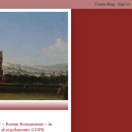
cy - Rerum Romanarum - in
a al regolamento GDPR