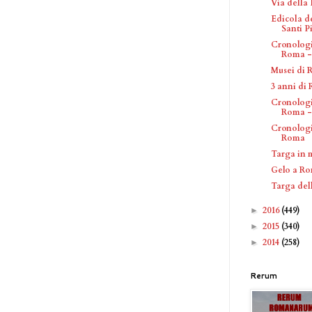
Via della 
Edicola d
Santi Pi
Cronologi
Roma - 
Musei di
3 anni d
Cronologi
Roma - 
Cronologi
Roma
Targa in 
Gelo a R
Targa del
2016
(449)
►
2015
(340)
►
2014
(258)
►
Rerum