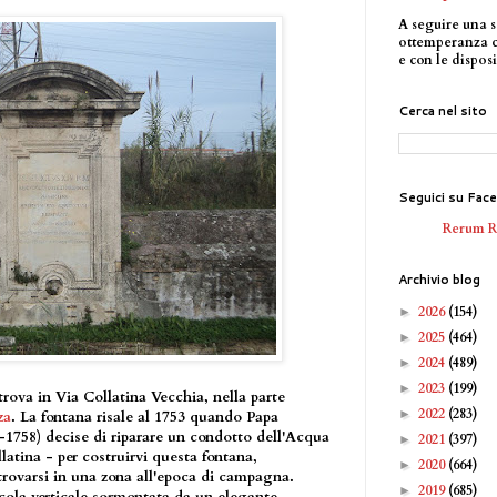
A seguire una s
ottemperanza 
e con le disposi
Cerca nel sito
Seguici su Fac
Rerum 
Archivio blog
2026
(154)
►
2025
(464)
►
2024
(489)
►
2023
(199)
►
rova in Via Collatina Vecchia, nella parte
2022
(283)
►
za
. La fontana risale al 1753 quando Papa
1758) decise di riparare un condotto dell'Acqua
2021
(397)
►
latina - per costruirvi questa fontana,
2020
(664)
►
rovarsi in una zona all'epoca di campagna.
2019
(685)
►