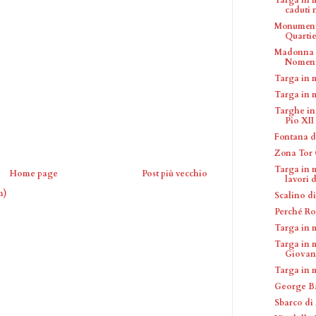
caduti n
Monumento
Quartier
Madonna d
Nomen
Targa in 
Targa in 
Targhe in
Pio XII
Fontana d
Zona Tor
Targa in m
Home page
Post più vecchio
lavori d
m)
Scalino di
Perché Ro
Targa in 
Targa in 
Giovann
Targa in 
George B
Sbarco di