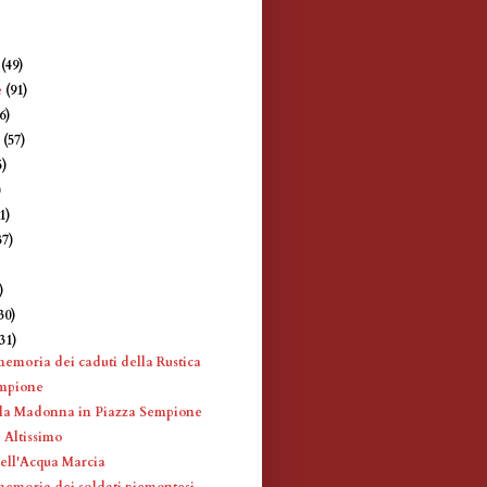
e
(49)
e
(91)
6)
e
(57)
5)
)
1)
37)
)
)
30)
(31)
memoria dei caduti della Rustica
empione
lla Madonna in Piazza Sempione
 Altissimo
ell'Acqua Marcia
memoria dei soldati piemontesi