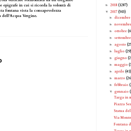
icola verticale sormontata da un elegante
2018
(1287)
epigrafe in cui si ricorda la volontà di
►
ta fontana vista la consapevolezza
2017
(503)
▼
à dell'Acqua Vergine.
dicembr
►
novembr
►
ottobre
(6
►
settembr
►
agosto
(2
►
luglio
(29
►
giugno
(2
►
o
maggio
(
►
aprile
(41
►
marzo
(26
►
febbraio
(
►
gennaio
▼
Targa in 
Piazza S
Statua de
Via Monte
Fontana d
Targa in 